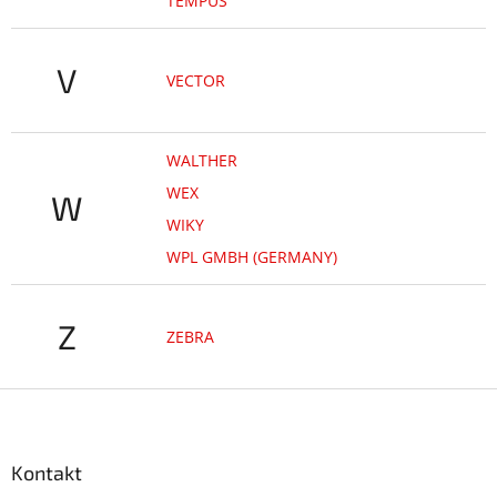
TEMPUS
V
VECTOR
WALTHER
WEX
W
WIKY
WPL GMBH (GERMANY)
Z
ZEBRA
Z
á
p
a
Kontakt
t