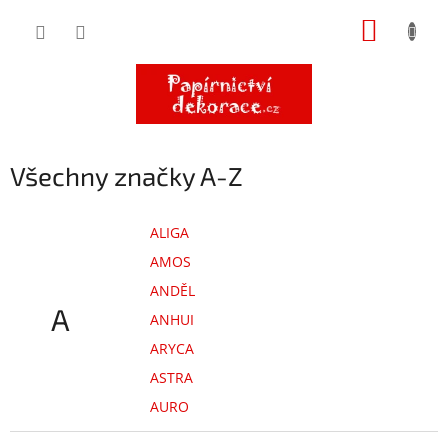
Přejít
NÁKUP
na
obsah
KOŠÍK
Všechny značky A-Z
ALIGA
AMOS
ANDĚL
A
ANHUI
ARYCA
ASTRA
AURO