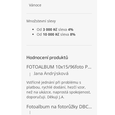
Vánoce
Množstevní slevy
Od
3 000 Kč
sleva
4%
Od
10 000 Kč
sleva
8%
Hodnocení produktů
FOTOALBUM 10x15/96foto PP-4696 MIX
Jana Andrýsková
|
Hodnocení produktu je 5 z 5 hvězdiček.
Vstřícné jednání při problému s
platbou, rychlé dodání, hezčí vzor,
než na ukázce, naprostá spokojenost,
doporučuji. Děkuji J.A.
Fotoalbum na fotorůžky DBCL-30 Homage 2
|
Hodnocení produktu je 5 z 5 hvězdiček.