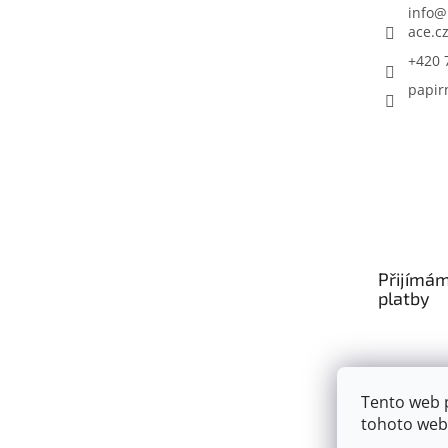
info
@
ace.c
+420 
papir
Přijímám
platby
Tento web 
tohoto webu