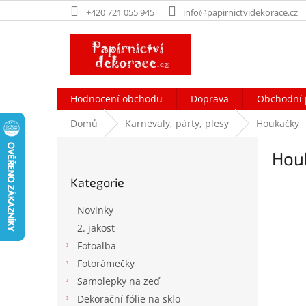
Přejít
+420 721 055 945
info@papirnictvidekorace.cz
na
obsah
Hodnocení obchodu
Doprava
Obchodní 
Domů
Karnevaly, párty, plesy
Houkačky
P
Hou
o
Přeskočit
s
Kategorie
kategorie
t
r
Novinky
a
2. jakost
n
Fotoalba
n
í
Fotorámečky
p
Samolepky na zeď
a
Dekorační fólie na sklo