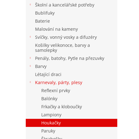
n
Školní a kancelářské potřeby
e
Bublifuky
l
Baterie
Malování na kameny
Svíčky, vonný vosky a difuzéry
Košilky velikonoce, barvy a
samolepky
Penály, batohy, Pytle na přezuvky
Barvy
Létající draci
Karnevaly, párty, plesy
Reflexní prvky
Balónky
Frkačky a kloboučky
Lampiony
Houkačky
Paruky
Škrabošky