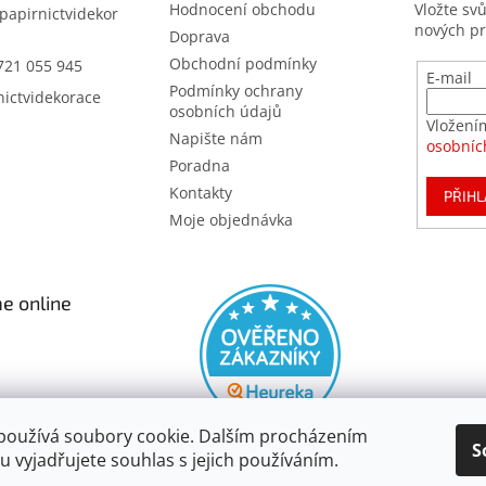
Hodnocení obchodu
Vložte sv
papirnictvidekor
nových p
z
Doprava
Obchodní podmínky
721 055 945
E-mail
Podmínky ochrany
nictvidekorace
osobních údajů
Vložení
Napište nám
osobníc
Poradna
Kontakty
PŘIHL
Moje objednávka
e online
používá soubory cookie. Dalším procházením
S
 vyjadřujete souhlas s jejich používáním.