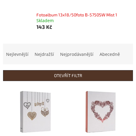
Fotoalbum 13x18/50foto B-5750SW Mist 1
Skladem
143 Kč
Ř
a
Nejlevnější
Nejdražší
Nejprodávanější
Abecedně
z
e
n
OTEVŘÍT FILTR
í
p
V
r
ý
o
p
d
i
u
s
k
p
t
r
ů