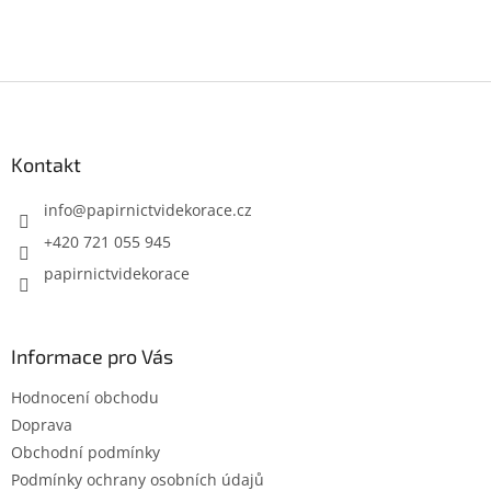
l
á
d
a
Z
c
í
á
p
p
r
a
Kontakt
v
t
k
í
info
@
papirnictvidekorace.cz
y
v
+420 721 055 945
ý
papirnictvidekorace
p
i
s
u
Informace pro Vás
Hodnocení obchodu
Doprava
Obchodní podmínky
Podmínky ochrany osobních údajů