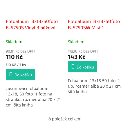
Fotoalbum 13x18/50foto
Fotoalbum 13x18/50foto
B-5750S Vinyl 3 béžové
B-5750SW Mist 1
Skladem
Skladem
90,91 Kč bez DPH
118,18 Kč bez DPH
110 Kč
143 Kč
Měrná
110 Kč / 1 ks
Do košíku
cena:
Do košíku
Fotoalbum 13x18 50 foto, 1-
up, rozměr alba 20 x 21 cm,
zasunovací fotoalbum,
šitá kniha
13x18, 50 foto, 1 foto na
stránku, rozměr alba 20 x 21
cm, šitá kniha
8
položek celkem
O
v