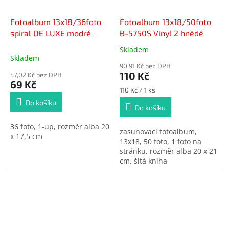
Fotoalbum 13x18/36foto
Fotoalbum 13x18/50foto
spiral DE LUXE modré
B-5750S Vinyl 2 hnědé
Skladem
Průměrné
Skladem
hodnocení
90,91 Kč bez DPH
produktu
110 Kč
57,02 Kč bez DPH
je
69 Kč
5,0
Měrná
110 Kč / 1 ks
cena:
z
Do košíku
Do košíku
5
hvězdiček.
36 foto, 1-up, rozměr alba 20
zasunovací fotoalbum,
x 17,5 cm
13x18, 50 foto, 1 foto na
stránku, rozměr alba 20 x 21
cm, šitá kniha