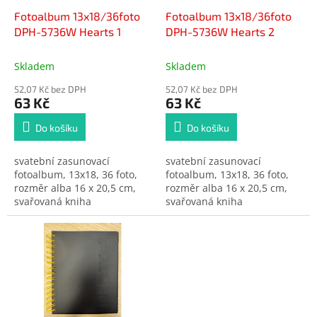
o
d
Fotoalbum 13x18/36foto
Fotoalbum 13x18/36foto
u
DPH-5736W Hearts 1
DPH-5736W Hearts 2
k
t
Skladem
Skladem
ů
52,07 Kč bez DPH
52,07 Kč bez DPH
63 Kč
63 Kč
Do košíku
Do košíku
svatební zasunovací
svatební zasunovací
fotoalbum, 13x18, 36 foto,
fotoalbum, 13x18, 36 foto,
rozměr alba 16 x 20,5 cm,
rozměr alba 16 x 20,5 cm,
svařovaná kniha
svařovaná kniha