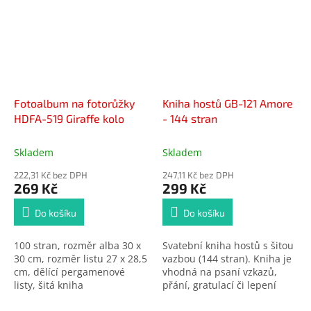
Fotoalbum na fotorůžky
Kniha hostů GB-121 Amore
HDFA-519 Giraffe kolo
- 144 stran
Skladem
Skladem
222,31 Kč bez DPH
247,11 Kč bez DPH
269 Kč
299 Kč
Do košíku
Do košíku
100 stran, rozměr alba 30 x
Svatební kniha hostů s šitou
30 cm, rozměr listu 27 x 28,5
vazbou (144 stran). Kniha je
cm, dělící pergamenové
vhodná na psaní vzkazů,
listy, šitá kniha
přání, gratulací či lepení
fotografií. Rozměr listu je 23