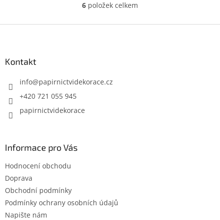
x 25 cm.
6
položek celkem
O
v
l
Z
á
á
d
p
a
a
Kontakt
c
t
í
í
info
@
papirnictvidekorace.cz
p
r
+420 721 055 945
v
papirnictvidekorace
k
y
v
ý
Informace pro Vás
p
i
Hodnocení obchodu
s
u
Doprava
Obchodní podmínky
Podmínky ochrany osobních údajů
Napište nám