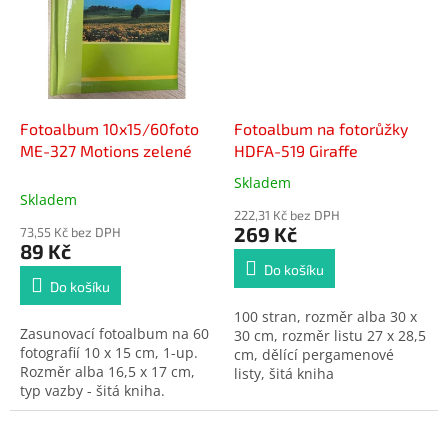
Fotoalbum 10x15/60foto
Fotoalbum na fotorůžky
ME-327 Motions zelené
HDFA-519 Giraffe
Skladem
Průměrné
Skladem
hodnocení
222,31 Kč bez DPH
produktu
269 Kč
73,55 Kč bez DPH
je
89 Kč
5,0
Do košíku
z
Do košíku
5
100 stran, rozměr alba 30 x
hvězdiček.
Zasunovací fotoalbum na 60
30 cm, rozměr listu 27 x 28,5
fotografií 10 x 15 cm, 1-up.
cm, dělící pergamenové
Rozměr alba 16,5 x 17 cm,
listy, šitá kniha
typ vazby - šitá kniha.