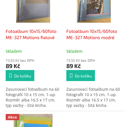
i
r
s
o
p
d
r
u
o
k
d
t
Fotoalbum 10x15/60foto
Fotoalbum 10x15/60foto
u
ů
ME-327 Motions fialové
ME-327 Motions modré
k
t
Skladem
Skladem
ů
73,55 Kč bez DPH
73,55 Kč bez DPH
89 Kč
89 Kč
Do košíku
Do košíku
Zasunovací fotoalbum na 60
Zasunovací fotoalbum na 60
fotografií 10 x 15 cm, 1-up.
fotografií 10 x 15 cm, 1-up.
Rozměr alba 16,5 x 17 cm,
Rozměr alba 16,5 x 17 cm,
typ vazby - šitá kniha.
typ vazby - šitá kniha.
Akce