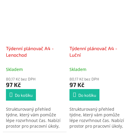
každodenní organizaci bez
každodenní organizaci bez
stresu.
stresu.
Týdenní plánovač A4 -
Týdenní plánovač A4 -
Lenochod
Luční
Skladem
Skladem
80,17 Kč bez DPH
80,17 Kč bez DPH
97 Kč
97 Kč
Do košíku
Do košíku
Strukturovaný přehled
Strukturovaný přehled
týdne, který vám pomůže
týdne, který vám pomůže
lépe rozvrhnout čas. Nabízí
lépe rozvrhnout čas. Nabízí
prostor pro pracovní úkoly,
prostor pro pracovní úkoly,
schůzky i osobní poznámky.
schůzky i osobní poznámky.