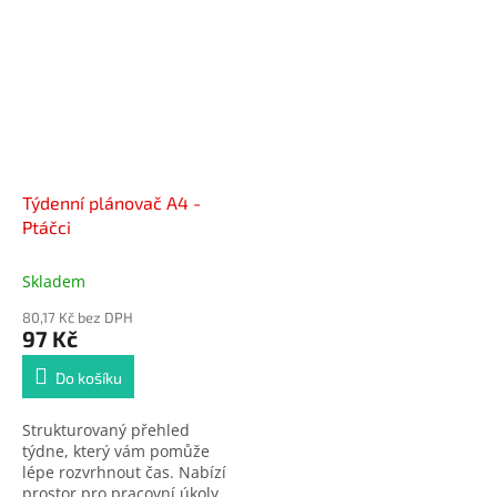
Skvělý nástroj pro
Skvělý nástroj pro
každodenní organizaci bez
každodenní organizaci bez
stresu.
stresu.
Týdenní plánovač A4 -
Ptáčci
Skladem
80,17 Kč bez DPH
97 Kč
Do košíku
Strukturovaný přehled
týdne, který vám pomůže
lépe rozvrhnout čas. Nabízí
prostor pro pracovní úkoly,