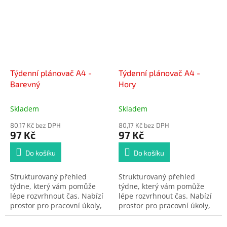
místem pro úkoly i
místem pro úkoly i
poznámky.
poznámky.
Týdenní plánovač A4 -
Týdenní plánovač A4 -
Barevný
Hory
Skladem
Skladem
80,17 Kč bez DPH
80,17 Kč bez DPH
97 Kč
97 Kč
Do košíku
Do košíku
Strukturovaný přehled
Strukturovaný přehled
týdne, který vám pomůže
týdne, který vám pomůže
lépe rozvrhnout čas. Nabízí
lépe rozvrhnout čas. Nabízí
prostor pro pracovní úkoly,
prostor pro pracovní úkoly,
schůzky i osobní poznámky.
schůzky i osobní poznámky.
Skvělý nástroj pro
Skvělý nástroj pro