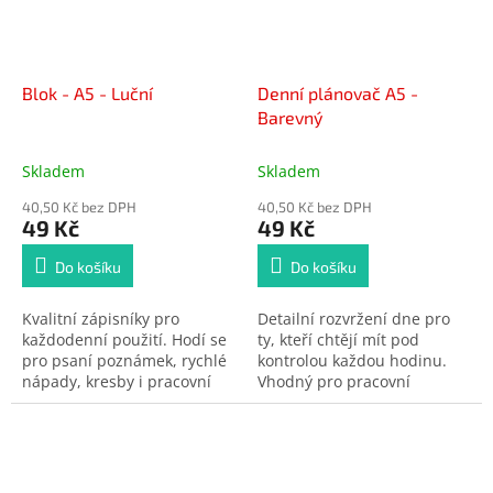
Blok - A5 - Luční
Denní plánovač A5 -
Barevný
Skladem
Skladem
40,50 Kč bez DPH
40,50 Kč bez DPH
49 Kč
49 Kč
Do košíku
Do košíku
Kvalitní zápisníky pro
Detailní rozvržení dne pro
každodenní použití. Hodí se
ty, kteří chtějí mít pod
pro psaní poznámek, rychlé
kontrolou každou hodinu.
nápady, kresby i pracovní
Vhodný pro pracovní
zápisy. Elegantní design a
vytížení, studijní plán nebo
praktický formát dělají z
denní rutinu. Kombinuje
bloku univerzálního
časový harmonogram s
pomocníka pro doma i do
místem pro úkoly i
kanceláře.
poznámky.