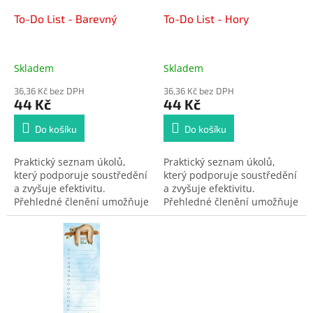
o
d
To-Do List - Barevný
To-Do List - Hory
u
k
t
Skladem
Skladem
ů
36,36 Kč bez DPH
36,36 Kč bez DPH
44 Kč
44 Kč
Do košíku
Do košíku
Praktický seznam úkolů,
Praktický seznam úkolů,
který podporuje soustředění
který podporuje soustředění
a zvyšuje efektivitu.
a zvyšuje efektivitu.
Přehledné členění umožňuje
Přehledné členění umožňuje
rychlé plánování i
rychlé plánování i
odškrtávání hotových
odškrtávání hotových
položek. Užitečný pomocník
položek. Užitečný pomocník
pro každý den.
pro každý den.