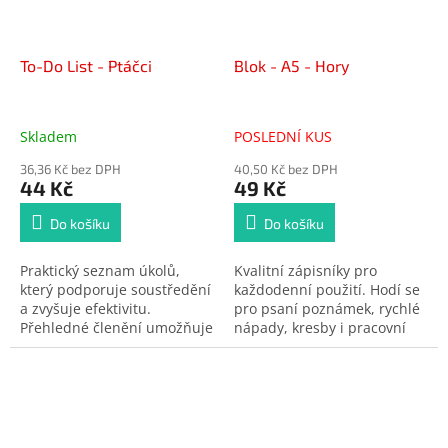
To-Do List - Ptáčci
Blok - A5 - Hory
Skladem
POSLEDNÍ KUS
36,36 Kč bez DPH
40,50 Kč bez DPH
44 Kč
49 Kč
Do košíku
Do košíku
Praktický seznam úkolů,
Kvalitní zápisníky pro
který podporuje soustředění
každodenní použití. Hodí se
a zvyšuje efektivitu.
pro psaní poznámek, rychlé
Přehledné členění umožňuje
nápady, kresby i pracovní
rychlé plánování i
zápisy. Elegantní design a
odškrtávání hotových
praktický formát dělají z
položek. Užitečný pomocník
bloku univerzálního
pro každý den.
pomocníka pro doma i do
kanceláře.