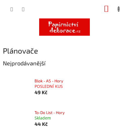
Přejít
NÁKUP
na
obsah
KOŠÍK
Plánovače
Nejprodávanější
Blok - A5 - Hory
POSLEDNÍ KUS
49 Kč
To-Do List - Hory
Skladem
44 Kč