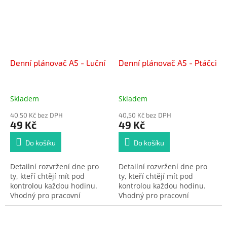
poznámky.
poznámky.
Denní plánovač A5 - Luční
Denní plánovač A5 - Ptáčci
Skladem
Skladem
40,50 Kč bez DPH
40,50 Kč bez DPH
49 Kč
49 Kč
Do košíku
Do košíku
Detailní rozvržení dne pro
Detailní rozvržení dne pro
ty, kteří chtějí mít pod
ty, kteří chtějí mít pod
kontrolou každou hodinu.
kontrolou každou hodinu.
Vhodný pro pracovní
Vhodný pro pracovní
vytížení, studijní plán nebo
vytížení, studijní plán nebo
denní rutinu. Kombinuje
denní rutinu. Kombinuje
časový harmonogram s
časový harmonogram s