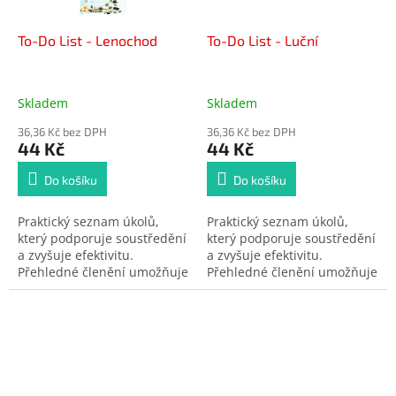
To-Do List - Lenochod
To-Do List - Luční
Skladem
Skladem
36,36 Kč bez DPH
36,36 Kč bez DPH
44 Kč
44 Kč
Do košíku
Do košíku
Praktický seznam úkolů,
Praktický seznam úkolů,
který podporuje soustředění
který podporuje soustředění
a zvyšuje efektivitu.
a zvyšuje efektivitu.
Přehledné členění umožňuje
Přehledné členění umožňuje
rychlé plánování i
rychlé plánování i
odškrtávání hotových
odškrtávání hotových
položek. Užitečný pomocník
položek. Užitečný pomocník
pro každý den.
pro každý den.