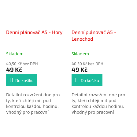
Denní plánovač A5 - Hory
Denní plánovač A5 -
Lenochod
Skladem
Skladem
40,50 Kč bez DPH
40,50 Kč bez DPH
49 Kč
49 Kč
Do košíku
Do košíku
Detailní rozvržení dne pro
Detailní rozvržení dne pro
ty, kteří chtějí mít pod
ty, kteří chtějí mít pod
kontrolou každou hodinu.
kontrolou každou hodinu.
Vhodný pro pracovní
Vhodný pro pracovní
vytížení, studijní plán nebo
vytížení, studijní plán nebo
denní rutinu. Kombinuje
denní rutinu. Kombinuje
časový harmonogram s
časový harmonogram s
místem pro úkoly i
místem pro úkoly i