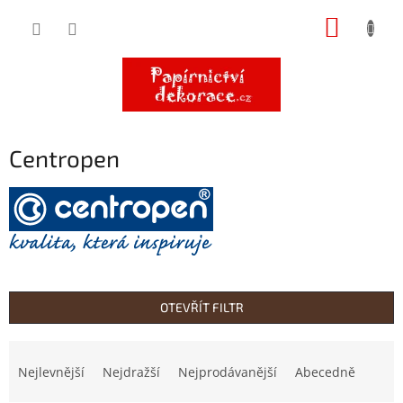
Přejít
NÁKUP
na
obsah
KOŠÍK
Centropen
OTEVŘÍT FILTR
Ř
a
Nejlevnější
Nejdražší
Nejprodávanější
Abecedně
z