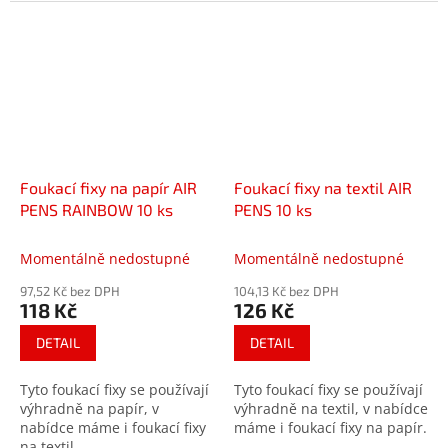
plast, dřevo, keramiku
a
kámen
.
Foukací fixy na papír AIR
Foukací fixy na textil AIR
PENS RAINBOW 10 ks
PENS 10 ks
Momentálně nedostupné
Momentálně nedostupné
97,52 Kč bez DPH
104,13 Kč bez DPH
118 Kč
126 Kč
DETAIL
DETAIL
Tyto foukací fixy se používají
Tyto foukací fixy se používají
výhradně na papír, v
výhradně na textil, v nabídce
nabídce máme i foukací fixy
máme i foukací fixy na papír.
na textil.