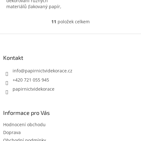
dekorování různých
materiálů (lakovaný papír,
kov, sklo, plast, fólie,
keramika, kraslice, kámen,
11
položek celkem
O
...)
v
l
Z
á
á
d
p
a
a
Kontakt
c
t
í
í
info
@
papirnictvidekorace.cz
p
r
+420 721 055 945
v
papirnictvidekorace
k
y
v
ý
Informace pro Vás
p
i
Hodnocení obchodu
s
u
Doprava
Obchodní podmínky