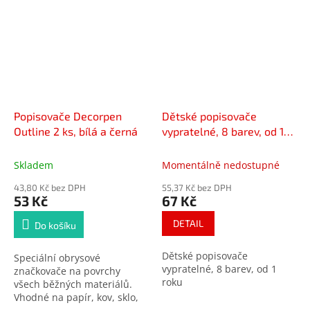
vytvořit dočasná tetování,
která vydrží až 60 hodin. Ať
už hledáte jemný design
nebo výraznější motivy,
tento set má vše, co
potřebujete.
Popisovače Decorpen
Dětské popisovače
Outline 2 ks, bílá a černá
vypratelné, 8 barev, od 1
roku
Skladem
Momentálně nedostupné
43,80 Kč bez DPH
55,37 Kč bez DPH
53 Kč
67 Kč
DETAIL
Do košíku
Dětské popisovače
Speciální obrysové
vypratelné, 8 barev, od 1
značkovače na povrchy
roku
všech běžných materiálů.
V
hodné na papír, kov, sklo,