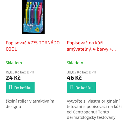
Popisovač 4775 TORNÁDO
Popisovač na kůži
COOL
smývatelný, 4 barvy +
šablony, CENTROPEN
Skladem
Skladem
19,83 Kč bez DPH
38,02 Kč bez DPH
24 Kč
46 Kč
Do košíku
Do košíku
školní roller v atraktivním
Vytvořte si vlastní originální
designu
tetování s popisovači na kůži
od Centropenu! Tento
dermatologicky testovaný
popisovač vám umožní