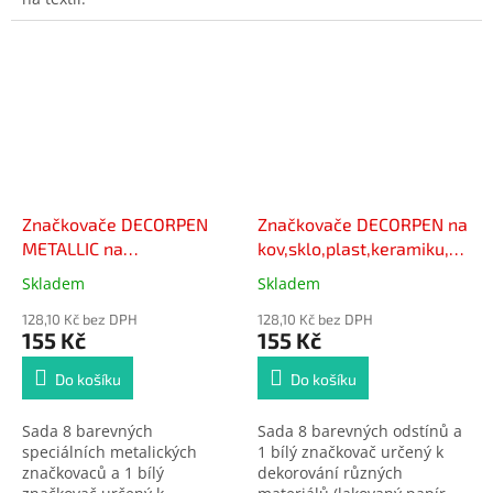
Značkovače DECORPEN
Značkovače DECORPEN na
METALLIC na
kov,sklo,plast,keramiku,kám
kov,sklo,plast,keramiku,kámen
8+1 ks CENTROPEN
Skladem
Skladem
Průměrné
Průměrné
8+1 ks CENTROPEN
hodnocení
hodnocení
128,10 Kč bez DPH
128,10 Kč bez DPH
produktu
produktu
155 Kč
155 Kč
je
je
5,0
4,6
Do košíku
Do košíku
z
z
5
5
Sada 8 barevných
Sada 8 barevných odstínů a
hvězdiček.
hvězdiček.
speciálních metalických
1 bílý značkovač určený k
značkovaců a 1 bílý
dekorování různých