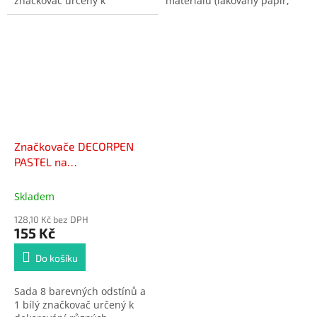
značkovač určený k
materiálů (lakovaný papír,
dekorování různých
kov, sklo, plast, fólie,
materiálů (lakovaný papír,
keramika, kraslice, kámen,
kov, sklo, plast, fólie,
...)
keramika, kraslice, kámen,
...)
Značkovače DECORPEN
PASTEL na
kov,sklo,plast,keramiku,kámen
7+2 ks CENTROPEN
Skladem
128,10 Kč bez DPH
155 Kč
Do košíku
Sada 8 barevných odstínů a
1 bílý značkovač určený k