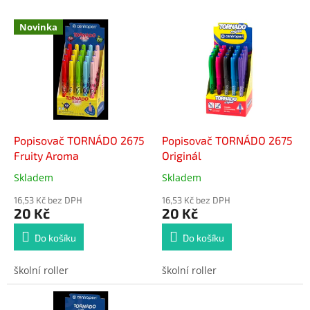
e
V
n
Novinka
ý
í
p
p
i
r
s
o
p
d
r
u
o
k
d
t
Popisovač TORNÁDO 2675
Popisovač TORNÁDO 2675
u
ů
Fruity Aroma
Originál
k
Skladem
Skladem
Průměrné
Průměrné
t
hodnocení
hodnocení
ů
16,53 Kč bez DPH
16,53 Kč bez DPH
produktu
produktu
20 Kč
20 Kč
je
je
5,0
4,0
Do košíku
Do košíku
z
z
5
5
školní roller
školní roller
hvězdiček.
hvězdiček.