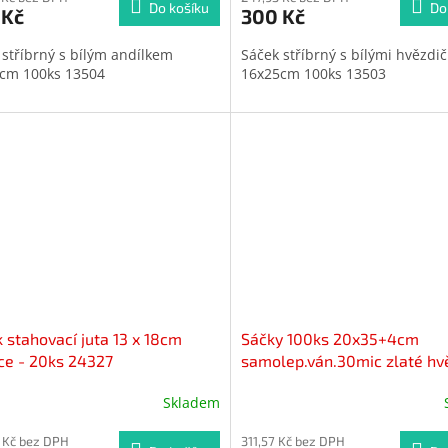
Do košíku
Do
 Kč
300 Kč
 stříbrný s bílým andílkem
Sáček stříbrný s bílými hvězdi
cm 100ks 13504
16x25cm 100ks 13503
iček.
 stahovací juta 13 x 18cm
Sáčky 100ks 20x35+4cm
ce - 20ks 24327
samolep.ván.30mic zlaté hv
Skladem
 Kč bez DPH
311,57 Kč bez DPH