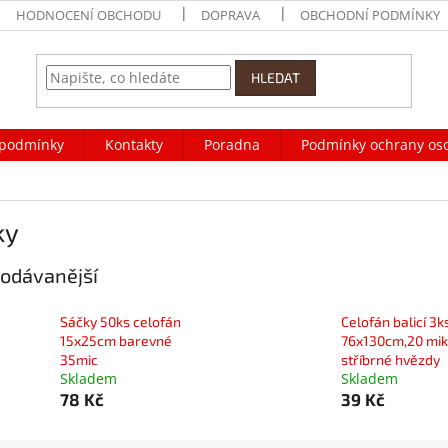
HODNOCENÍ OBCHODU
DOPRAVA
OBCHODNÍ PODMÍNKY
HLEDAT
podmínky
Kontakty
Poradna
Podmínky ochrany os
ky
odávanější
Sáčky 50ks celofán
Celofán balicí 3k
15x25cm barevné
76x130cm,20 mi
35mic
stříbrné hvězdy
Skladem
Skladem
78 Kč
39 Kč