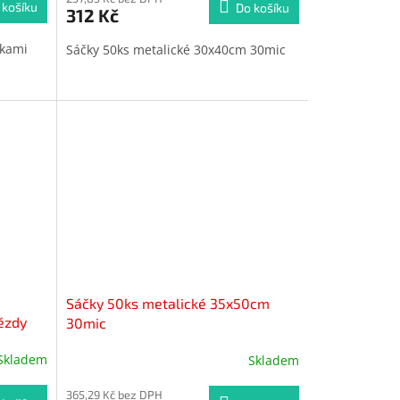
 košíku
Do košíku
312 Kč
čkami
Sáčky 50ks metalické 30x40cm 30mic
Sáčky 50ks metalické 35x50cm
ězdy
30mic
Skladem
Skladem
365,29 Kč bez DPH