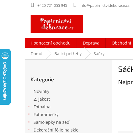
Přejít
+420 721 055 945
info@papirnictvidekorace.cz
na
obsah
Hodnocení obchodu
Doprava
Obchodní 
Domů
Balící potřeby
Sáčky
P
Sáč
o
Přeskočit
s
Kategorie
kategorie
Nejpr
t
r
Novinky
a
2. jakost
n
Fotoalba
n
í
Fotorámečky
p
Samolepky na zeď
a
Dekorační fólie na sklo