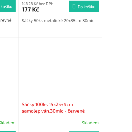
produktu
146,28 Kč bez DPH
 košíku
Do košíku
177 Kč
je
5,0
arevné
Sáčky 50ks metalické 20x35cm 30mic
z
5
hvězdiček.
Sáčky 100ks 15x25+4cm
samolep.ván.30mic - červené
hvězdy
Skladem
Skladem