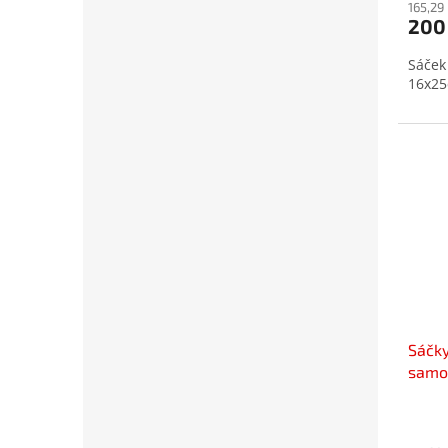
165,29
200
Sáček
16x25
Sáčk
samol