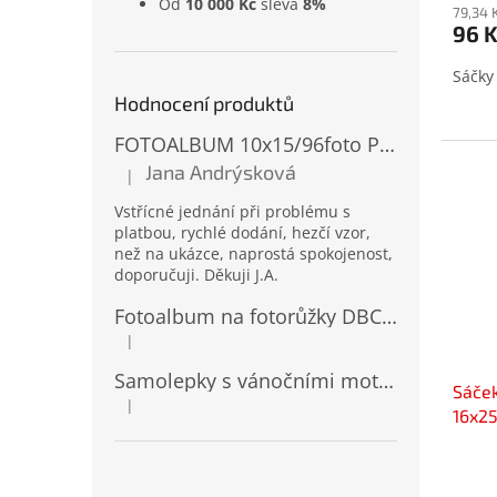
Od
10 000 Kč
sleva
8%
produ
79,34 
96 
je
5,0
Sáčky
z
5
Hodnocení produktů
hvězd
FOTOALBUM 10x15/96foto PP-4696 MIX
Jana Andrýsková
|
Hodnocení produktu je 5 z 5 hvězdiček.
Vstřícné jednání při problému s
platbou, rychlé dodání, hezčí vzor,
než na ukázce, naprostá spokojenost,
doporučuji. Děkuji J.A.
Fotoalbum na fotorůžky DBCL-30 Homage 2
|
Hodnocení produktu je 5 z 5 hvězdiček.
Samolepky s vánočními motivy 8 x 14,5 cm 10724
Sáček
|
Hodnocení produktu je 4 z 5 hvězdiček.
16x2