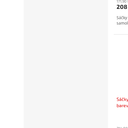
171,90
208
Sáčky
samol
Sáčk
bare