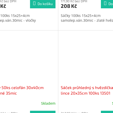
 Kč bez DPH
171,90 Kč bez DPH
Do košíku
Do
 Kč
208 Kč
 100ks 15x25+4cm
Sáčky 100ks 15x25+4cm
ep.ván.30mic - vločky
samolep.ván.30mic - zlaté hvě
y 50ks celofán 30x40cm
Sáček průhledný s hvězdičk
vné 35mic
lince 20x35cm 100ks 13501
Skladem