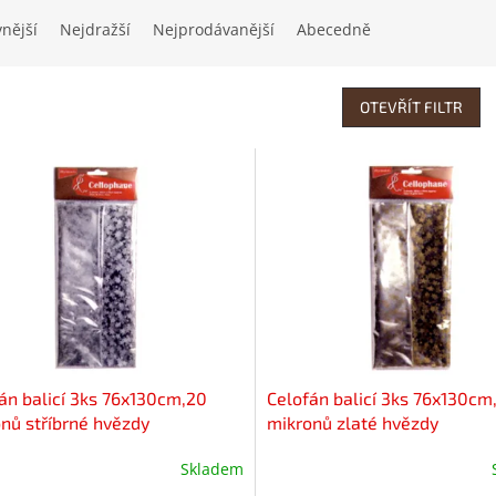
vnější
Nejdražší
Nejprodávanější
Abecedně
OTEVŘÍT FILTR
án balicí 3ks 76x130cm,20
Celofán balicí 3ks 76x130cm
nů stříbrné hvězdy
mikronů zlaté hvězdy
Skladem
ěrné
Průměrné
cení
hodnocení