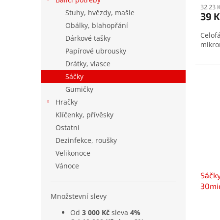
produ
32,23 
Stuhy, hvězdy, mašle
39 K
je
Obálky, blahopřání
5,0
Celof
z
Dárkové tašky
mikro
5
Papírové ubrousky
hvězd
Drátky, vlasce
Sáčky
Gumičky
Hračky
Klíčenky, přívěsky
Ostatní
Dezinfekce, roušky
Velikonoce
Vánoce
Sáčky
30mi
Množstevní slevy
Prům
Od
3 000 Kč
sleva
4%
hodno