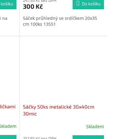
247,93 Kč bez DPH
 košíku
Do košíku
300 Kč
i na
Sáček průhledný se srdíčkem 20x35
cm 100ks 13551
dičkami
Sáčky 50ks metalické 30x40cm
30mic
Skladem
Skladem
257,85 Kč bez DPH