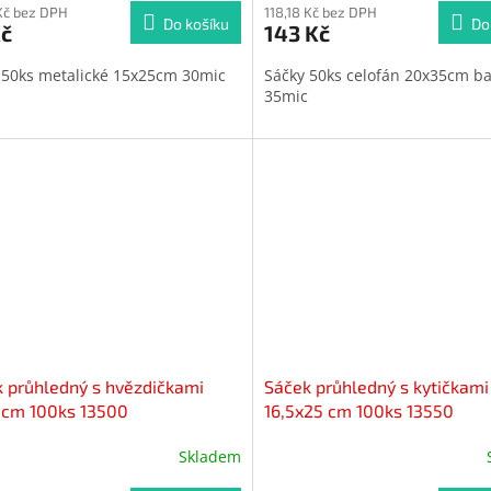
ktu
Kč bez DPH
produktu
118,18 Kč bez DPH
Do košíku
Do
Kč
143 Kč
je
5,0
 50ks metalické 15x25cm 30mic
Sáčky 50ks celofán 20x35cm b
z
35mic
5
iček.
hvězdiček.
 průhledný s hvězdičkami
Sáček průhledný s kytičkami
5cm 100ks 13500
16,5x25 cm 100ks 13550
Skladem