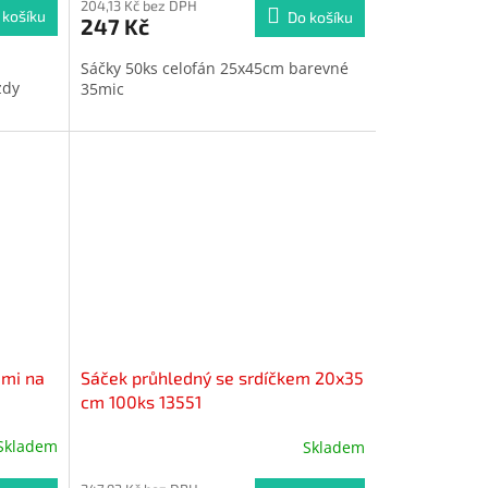
204,13 Kč bez DPH
 košíku
Do košíku
247 Kč
Sáčky 50ks celofán 25x45cm barevné
zdy
35mic
ami na
Sáček průhledný se srdíčkem 20x35
cm 100ks 13551
Skladem
Skladem