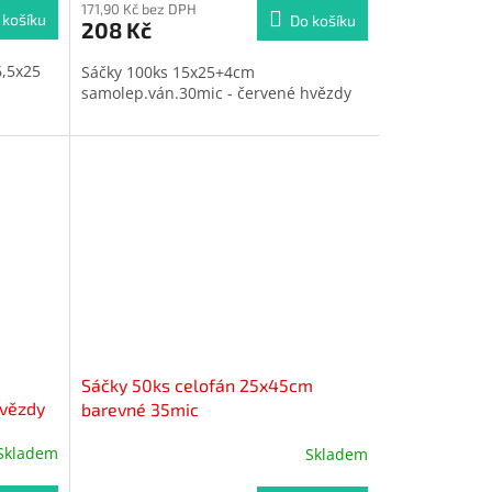
171,90 Kč bez DPH
 košíku
Do košíku
208 Kč
6,5x25
Sáčky 100ks 15x25+4cm
samolep.ván.30mic - červené hvězdy
Sáčky 50ks celofán 25x45cm
hvězdy
barevné 35mic
Skladem
Skladem