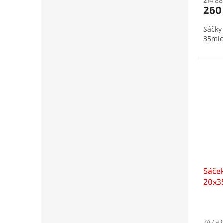
214,88
260
Sáčky
35mic
Sáček
20x3
Prům
hodno
produ
247,93