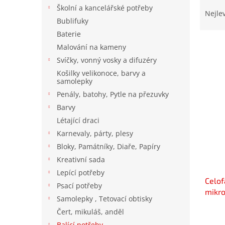
Ř
n
Školní a kancelářské potřeby
a
e
Nejle
Bublifuky
z
l
e
Baterie
n
Malování na kameny
í
Svíčky, vonný vosky a difuzéry
p
V
Košilky velikonoce, barvy a
r
samolepky
ý
o
p
Penály, batohy, Pytle na přezuvky
d
i
Barvy
u
s
Létající draci
k
p
t
Karnevaly, párty, plesy
r
ů
Bloky, Památníky, Diaře, Papíry
o
Kreativní sada
d
u
Lepící potřeby
Celof
k
Psací potřeby
mikro
t
Samolepky , Tetovací obtisky
ů
Čert, mikuláš, anděl
Prům
hodno
Balící potřeby