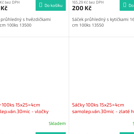
 Kč bez DPH
165,29 Kč bez DPH
Do košíku
Do
 Kč
200 Kč
 průhledný s hvězdičkami
Sáček průhledný s kytičkami 1
cm 100ks 13500
cm 100ks 13550
y 100ks 15x25+4cm
Sáčky 100ks 15x25+4cm
ep.ván.30mic - vločky
samolep.ván.30mic - zlaté 
Skladem