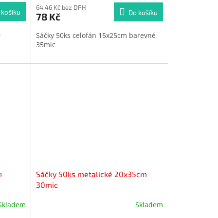
produktu
64,46 Kč bez DPH
 košíku
Do košíku
78 Kč
je
5,0
0
Sáčky 50ks celofán 15x25cm barevné
z
35mic
5
hvězdiček.
m
Sáčky 50ks metalické 20x35cm
30mic
Skladem
Skladem
Průměrné
hodnocení