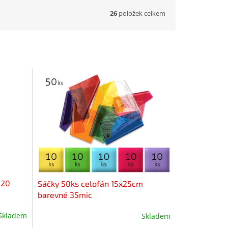
26
položek celkem
,20
Sáčky 50ks celofán 15x25cm
barevné 35mic
Skladem
Skladem
Průměrné
hodnocení