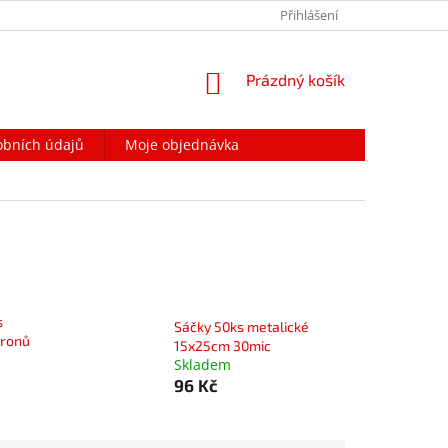
PODMÍNKY OCHRANY OSOBNÍCH ÚDAJŮ
Přihlášení
NAPIŠTE NÁM
NÁKUPNÍ
Prázdný košík
KOŠÍK
obních údajů
Moje objednávka
s
Sáčky 50ks metalické
kronů
15x25cm 30mic
Skladem
96 Kč