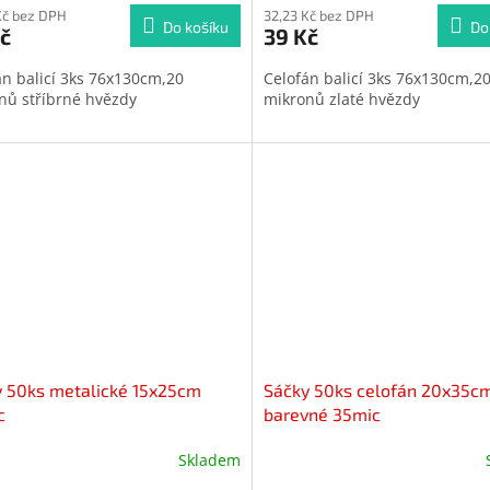
ktu
Kč bez DPH
produktu
32,23 Kč bez DPH
Do košíku
Do
č
39 Kč
je
5,0
án balicí 3ks 76x130cm,20
Celofán balicí 3ks 76x130cm,2
z
nů stříbrné hvězdy
mikronů zlaté hvězdy
5
iček.
hvězdiček.
 50ks metalické 15x25cm
Sáčky 50ks celofán 20x35c
c
barevné 35mic
Skladem
ěrné
Průměrné
cení
hodnocení