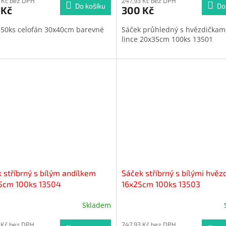
 Kč bez DPH
247,93 Kč bez DPH
Do košíku
Do
 Kč
300 Kč
 50ks celofán 30x40cm barevné
Sáček průhledný s hvězdičkam
lince 20x35cm 100ks 13501
 stříbrný s bílým andílkem
Sáček stříbrný s bílými hvěz
5cm 100ks 13504
16x25cm 100ks 13503
Skladem
ěrné
cení
ktu
 Kč bez DPH
247,93 Kč bez DPH