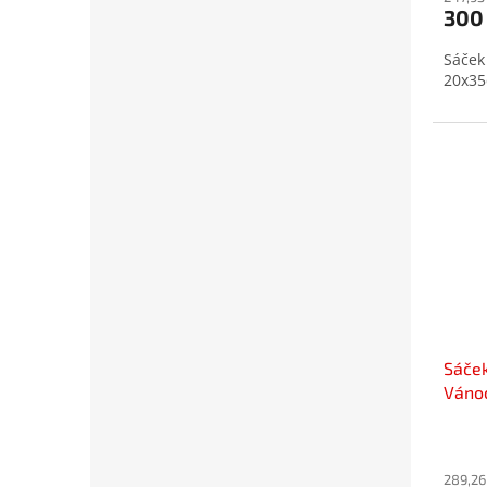
300
je
5,0
Sáček
z
20x35
5
hvězd
Sáček
Váno
289,26