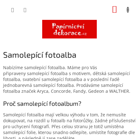
Přejít
NÁKUP
na
obsah
KOŠÍK
Samolepící fotoalba
Nabízíme samolepící fotoalba. Máme pro Vás
připraveny samolepící fotoalba s motivem, dětská samolepící
fotoalba, svatební samolepící fotoalba a v poslední řadě
jednobarevná samolepící fotoalba. Prodáváme samolepící
fotoalba značek Aryca, Concorde, Fandy, Gedeon a WALTHER.
Proč samolepící fotoalbum?
Samolepící fotoalba mají velkou výhodu v tom, že nemusíte
dokupovat, na rozdíl u fotoalb na fotorůžky, žádné příslušenství
pro uchycení fotografí. Přes celou stranu je totiž umístěna
samolepící folie, kterou snadno odlepíte, umístíte fotografie dle
libosti, a následně jí zase zaděláte.