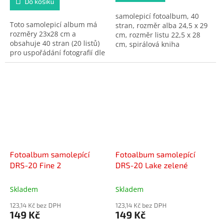
Do košíku
5
samolepicí fotoalbum, 40
hvězdiček.
Toto samolepicí album má
stran, rozměr alba 24,5 x 29
rozměry 23x28 cm a
cm, rozměr listu 22,5 x 28
obsahuje 40 stran (20 listů)
cm, spirálová kniha
pro uspořádání fotografií dle
libosti. Pevná vazba z
knihařského papíru je
zdobena jedním ze tří
okouzlujících kočičích vzorů.
Produkt je dodáván v
náhodném vzoru.
Fotoalbum samolepící
Fotoalbum samolepící
DRS-20 Fine 2
DRS-20 Lake zelené
Skladem
Skladem
123,14 Kč bez DPH
123,14 Kč bez DPH
149 Kč
149 Kč