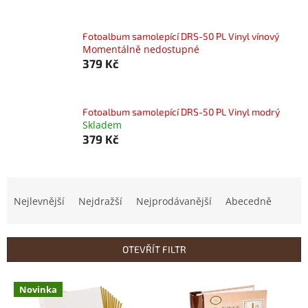
Fotoalbum samolepící DRS-50 PL Vinyl vínový
Momentálně nedostupné
379 Kč
Fotoalbum samolepící DRS-50 PL Vinyl modrý
Skladem
379 Kč
Ř
a
Nejlevnější
Nejdražší
Nejprodávanější
Abecedně
z
e
n
OTEVŘÍT FILTR
í
p
V
r
Novinka
ý
o