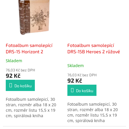
Fotoalbum samolepící
Fotoalbum samolepící
DRS-15 Horizont 2
DRS-15B Heroes 2 růžové
Skladem
Průměrné
Skladem
hodnocení
76,03 Kč bez DPH
produktu
92 Kč
76,03 Kč bez DPH
je
92 Kč
5,0
Do košíku
z
Do košíku
5
Fotoalbum samolepicí, 30
hvězdiček.
Fotoalbum samolepicí, 30
stran, rozměr alba 18 x 20
stran, rozměr alba 18 x 20
cm, rozměr listu 15,5 x 19
cm, rozměr listu 15,5 x 19
cm, spirálová kniha
cm, spirálová kniha