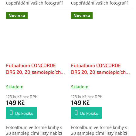
uspořádání vašich fotografií
uspořádání vašich fotografií
bez nutnosti použití lepidla
bez nutnosti použití lepidla
či růžků. Díky samolepicím
či růžků. Díky samolepicím
Novinka
Novinka
stránkám lze fotografie
stránkám lze fotografie
snadno vkládat. Album je
snadno vkládat. Album je
vhodné pro uchování
vhodné pro uchování
rodinných vzpomínek,
rodinných vzpomínek,
cestovatelských zážitků i
cestovatelských zážitků i
slavnostních okamžiků.
slavnostních okamžiků.
Fotoalbum CONCORDE
Fotoalbum CONCORDE
DRS 20, 20 samolepicích
DRS 20, 20 samolepicích
listy
telefón
Skladem
Skladem
123,14 Kč bez DPH
123,14 Kč bez DPH
149 Kč
149 Kč
Do košíku
Do košíku
Fotoalbum ve formě knihy s
Fotoalbum ve formě knihy s
20 samolepicími listy nabízí
20 samolepicími listy nabízí