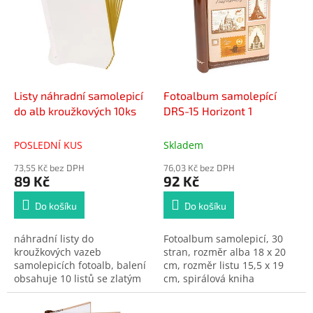
p
d
i
u
s
k
p
t
r
ů
o
d
Listy náhradní samolepicí
Fotoalbum samolepící
u
do alb kroužkových 10ks
DRS-15 Horizont 1
k
t
POSLEDNÍ KUS
Skladem
ů
73,55 Kč bez DPH
76,03 Kč bez DPH
89 Kč
92 Kč
Do košíku
Do košíku
náhradní listy do
Fotoalbum samolepicí, 30
kroužkových vazeb
stran, rozměr alba 18 x 20
samolepicích fotoalb, balení
cm, rozměr listu 15,5 x 19
obsahuje 10 listů se zlatým
cm, spirálová kniha
bočním okrajem, rozměr
listu 22,5 x 28 cm