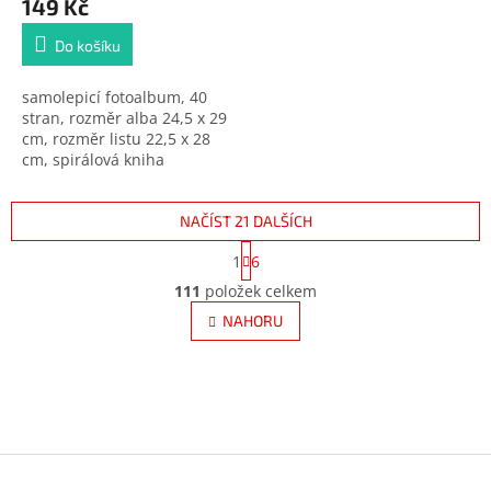
149 Kč
Do košíku
samolepicí fotoalbum, 40
stran, rozměr alba 24,5 x 29
cm, rozměr listu 22,5 x 28
cm, spirálová kniha
NAČÍST 21 DALŠÍCH
S
1
6
t
O
r
111
položek celkem
v
á
l
NAHORU
n
á
k
d
o
v
a
á
c
n
í
í
p
Z
r
á
v