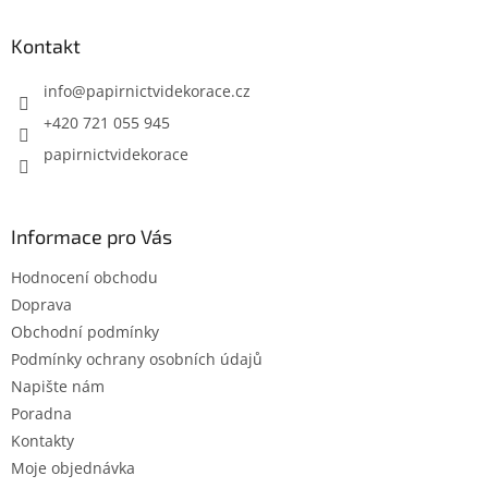
k
p
y
a
Kontakt
v
t
ý
í
info
@
papirnictvidekorace.cz
p
i
+420 721 055 945
s
papirnictvidekorace
u
Informace pro Vás
Hodnocení obchodu
Doprava
Obchodní podmínky
Podmínky ochrany osobních údajů
Napište nám
Poradna
Kontakty
Moje objednávka