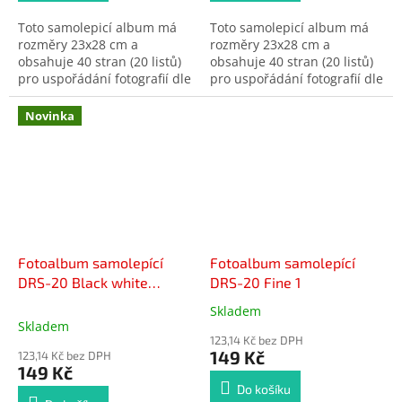
Toto samolepicí album má
Toto samolepicí album má
rozměry 23x28 cm a
rozměry 23x28 cm a
obsahuje 40 stran (20 listů)
obsahuje 40 stran (20 listů)
pro uspořádání fotografií dle
pro uspořádání fotografií dle
libosti. Pevná vazba z
libosti. Pevná vazba z
knihařského papíru je
knihařského papíru je
Novinka
zdobena jedním ze tří
zdobena jedním ze tří
okouzlujících kočičích vzorů.
okouzlujících kočičích vzorů.
Produkt je dodáván v
Produkt je dodáván v
náhodném vzoru.
náhodném vzoru.
Fotoalbum samolepící
Fotoalbum samolepící
DRS-20 Black white
DRS-20 Fine 1
růžové
Skladem
Průměrné
Skladem
hodnocení
123,14 Kč bez DPH
produktu
149 Kč
123,14 Kč bez DPH
je
149 Kč
5,0
Do košíku
z