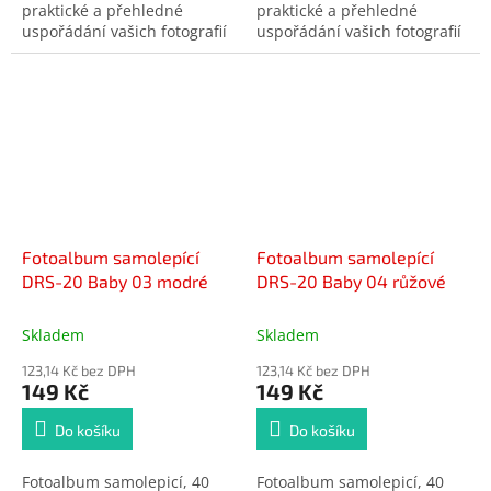
praktické a přehledné
praktické a přehledné
uspořádání vašich fotografií
uspořádání vašich fotografií
bez nutnosti použití lepidla
bez nutnosti použití lepidla
či růžků. Díky samolepicím
či růžků. Díky samolepicím
stránkám lze fotografie
stránkám lze fotografie
snadno vkládat. Album je
snadno vkládat. Album je
vhodné pro uchování
vhodné pro uchování
rodinných vzpomínek,
rodinných vzpomínek,
cestovatelských zážitků i
cestovatelských zážitků i
slavnostních okamžiků.
slavnostních okamžiků.
Fotoalbum samolepící
Fotoalbum samolepící
DRS-20 Baby 03 modré
DRS-20 Baby 04 růžové
Skladem
Skladem
123,14 Kč bez DPH
123,14 Kč bez DPH
149 Kč
149 Kč
Do košíku
Do košíku
Fotoalbum samolepicí, 40
Fotoalbum samolepicí, 40