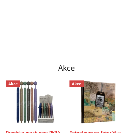
Akce
Akce
Akce
Propiska machinery PK34-
Fotoalbum na fotorůžky