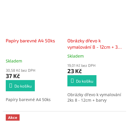
Papíry barevné A4 50ks
Obrázky dřevo k
vymalování 8 - 12cm + 3
barvy
Skladem
Průměrné
Skladem
hodnocení
19,01 Kč bez DPH
produktu
23 Kč
30,58 Kč bez DPH
je
37 Kč
5,0
Do košíku
z
Do košíku
5
Obrázky dřevo k vymalování
hvězdiček.
Papíry barevné A4 50ks
2ks 8 - 12cm + barvy
Akce