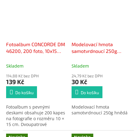
1 štětec. Stačí postupovat
podle číselné předlohy,
nanášet jednotlivé odstíny
na vyznačená pole a
sledovat, jak před vámi krok
za krokem vzniká nádherný
obraz. Hotové dílo si můžete
Fotoalbum CONCORDE DM
Modelovací hmota
hrdě vystavit jako dekoraci
46200, 200 foto, 10x15
samotvrdnoucí 250g
nebo věnovat jako originální
ručně malovaný dárek.
Podzim
hnědá
Skladem
Skladem
114,88 Kč bez DPH
24,79 Kč bez DPH
139 Kč
30 Kč
Do košíku
Do košíku
Fotoalbum s pevnými
Modelovací hmota
deskami obsahuje 200 kapes
samotvrdnoucí 250g hnědá
na fotografie o rozměru 10 ×
15 cm. Dvoupatrové
uspořádání umožňuje
přehledné uložení snímků a
Novinka
Novinka