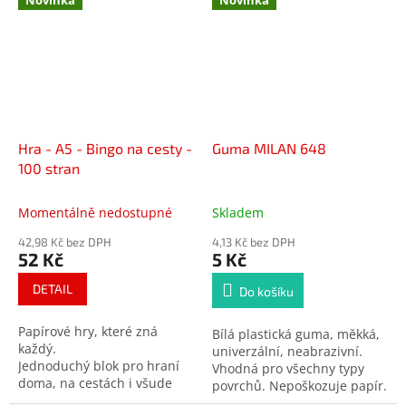
nechybí ani popiska pro
jejich snadnou identifikaci.
Album má lepenou vazbu.
Hra - A5 - Bingo na cesty -
Guma MILAN 648
100 stran
Momentálně nedostupné
Skladem
42,98 Kč bez DPH
4,13 Kč bez DPH
52 Kč
5 Kč
DETAIL
Do košíku
Papírové hry, které zná
Bílá plastická guma, měkká,
každý.
univerzální, neabrazivní.
Jednoduchý blok pro hraní
Vhodná pro všechny typy
doma, na cestách i všude
povrchů. Nepoškozuje papír.
tam, kde stačí tužka a chuť si