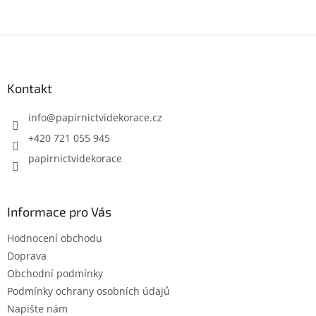
5
z
5
Z
hvězdiček.
á
p
a
Kontakt
t
í
info
@
papirnictvidekorace.cz
+420 721 055 945
papirnictvidekorace
Informace pro Vás
Hodnocení obchodu
Doprava
Obchodní podmínky
Podmínky ochrany osobních údajů
Napište nám