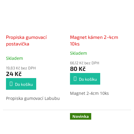
Propiska gumovací
Magnet kámen 2-4cm
postavička
10ks
Skladem
Průměrné
Skladem
hodnocení
66,12 Kč bez DPH
produktu
80 Kč
19,83 Kč bez DPH
je
24 Kč
5,0
Do košíku
z
Do košíku
5
Magnet 2-4cm 10ks
hvězdiček.
Propiska gumovací Labubu
Novinka