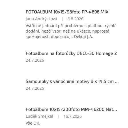
FOTOALBUM 10x15/96foto PP-4696 MIX
Hodnocení
Jana Andrýsková
|
6.8.2026
produktu
Vstřícné jednání při problému s platbou, rychlé
je
dodání, hezčí vzor, než na ukázce, naprostá
5
spokojenost, doporučuji. Děkuji J.A.
z
5
hvězdiček.
Fotoalbum na fotorůžky DBCL-30 Homage 2
Hodnocení
24.7.2026
produktu
je
5
Samolepky s vánočními motivy 8 x 14,5 cm 10724
z
5
Hodnocení
24.7.2026
hvězdiček.
produktu
je
4
Fotoalbum 10x15/200foto MM-46200 Natur 2
z
5
Hodnocení
Luděk Smejkal
|
16.7.2026
hvězdiček.
produktu
Vše OK.
je