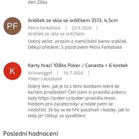
den Zítka
Andílek ze skla se srdíčkem 3513, 4,5cm
PF
Petra Farkašová
|
23.9.2024
|
Andílek ze skla se srdíčkem
Dobrý večer, prosím o namíchání barev srdíček.
Děkuji předem. S pozdravem Petra Farkašová
Karty hrací 108ks Poker / Canasta + 6 kostek
K
Krissanggel
|
16.7.2024
|
Poker s kostkami
Dobrý den, jak je to s těmi kostkami které ke
kartám prodáváte? Četl jsem si pravidla pokeru
tady https://poker.cz/poker-pravidla-texas-
holdem-pro-zacatecniky/ a nikde jsem se
nedočetl, že by se ke hře používali i kostky. Jak to
tedy je? Děkuji za vysvětlení
Poslední hodnocení