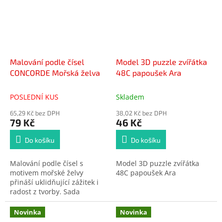
naučí se nést prohru. Stačí
plácek, důlek a bezvadná
dětská zábava je na světě.
Obsahuje 24 + 1 kuliček.
Rozměry balení 10,5 x 19 x 4
cm. Vhodné pro děti od 5 let.
Malování podle čísel
Model 3D puzzle zvířátka
CONCORDE Mořská želva
48C papoušek Ara
POSLEDNÍ KUS
Skladem
65,29 Kč bez DPH
38,02 Kč bez DPH
79 Kč
46 Kč
Do košíku
Do košíku
Malování podle čísel s
Model 3D puzzle zvířátka
motivem mořské želvy
48C papoušek Ara
přináší uklidňující zážitek i
radost z tvorby. Sada
obsahuje 1 malířské plátno o
rozměru 20,3 × 28 cm, 7
Novinka
Novinka
kelímků s akrylovou barvou a