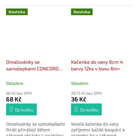
Novinka
Novinka
Omalovánky se
Kačenka do vany 8cm 4
samolepkami CONCORDE
barvy 12ks v boxu 6m+
Piráti
Skladem
Skladem
68 Kč bez DPH
29,75 Kč bez DPH
68 Kč
36 Kč
Do košíku
Do košíku
Omalovánky se samolepkami
Veselá kačenka do vany
Piráti přinášejí dětem
zpříjemní každé koupání a
zábavné obrázky s pirátskou
promění ho v zábavné