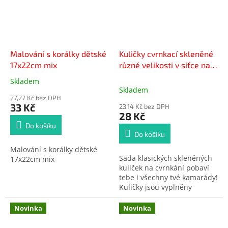
Malování s korálky dětské
Kuličky cvrnkací skleněné
17x22cm mix
různé velikosti v síťce na
kartě 10,5x19cm
Skladem
Průměrné
Skladem
hodnocení
27,27 Kč bez DPH
produktu
33 Kč
23,14 Kč bez DPH
je
28 Kč
5,0
Do košíku
z
Do košíku
5
Malování s korálky dětské
hvězdiček.
Sada klasických skleněných
17x22cm mix
kuliček na cvrnkání pobaví
tebe i všechny tvé kamarády!
Kuličky jsou vyplněny
úchvatnou duhovkou. Je to
velmi zábavná hračka, při
Novinka
Novinka
cvrnkání si děti procvičí
přesnost, zaměřování a