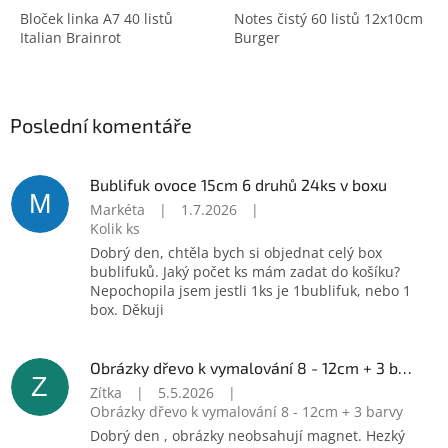
Bloček linka A7 40 listů
Notes čistý 60 listů 12x10cm
Italian Brainrot
Burger
Poslední komentáře
Bublifuk ovoce 15cm 6 druhů 24ks v boxu
M
Markéta
|
1.7.2026
|
Kolik ks
Dobrý den, chtěla bych si objednat celý box
bublifuků. Jaký počet ks mám zadat do košíku?
Nepochopila jsem jestli 1ks je 1bublifuk, nebo 1
box. Děkuji
Obrázky dřevo k vymalování 8 - 12cm + 3 barvy
Z
Zítka
|
5.5.2026
|
Obrázky dřevo k vymalování 8 - 12cm + 3 barvy
Dobrý den , obrázky neobsahují magnet. Hezký