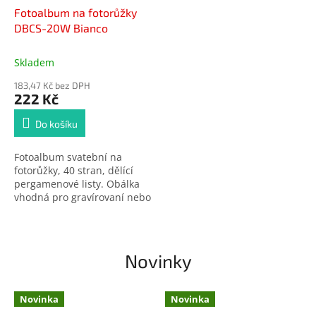
Fotoalbum na fotorůžky
DBCS-20W Bianco
Skladem
183,47 Kč bez DPH
222 Kč
Do košíku
Fotoalbum svatební na
fotorůžky, 40 stran, dělící
pergamenové listy. Obálka
vhodná pro gravírovaní nebo
ražbu. Rozměr alba 25 x 30
cm, rozměr listu 24 x 29 cm,
typ vazby - šitá kniha.
Novinky
Novinka
Novinka