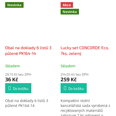
zahrát.
Novinka
Akce
Novinka
Obal na doklady 6 listů 3
Lucky set CONCORDE Eco,
půlené PK164-14
7ks, zelený
Skladem
Skladem
29,75 Kč bez DPH
214,05 Kč bez DPH
36 Kč
259 Kč
Do košíku
Do košíku
Obal na doklady 6 listů 3
Kompaktní stolní
půlené PK164-14
kancelářská sada vyrobená z
recyklovaných materiálů
zahrnuje 7 ks vybavení v