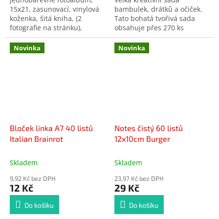
15x21, zasunovací, vinylová
bambulek, drátků a očiček.
koženka, šitá kniha, (2
Tato bohatá tvořivá sada
fotografie na stránku),
obsahuje přes 270 ks
rozměr alba 25 x 33 cm.
barevných bambulek,
chlupatých drátků a
Novinka
Novinka
dekoračních očiček
Bloček linka A7 40 listů
Notes čistý 60 listů
Italian Brainrot
12x10cm Burger
Skladem
Skladem
9,92 Kč bez DPH
23,97 Kč bez DPH
12 Kč
29 Kč
Do košíku
Do košíku