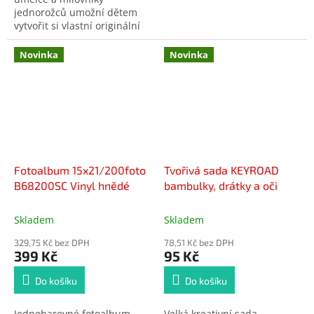
jednorožců umožní dětem
vytvořit si vlastní originální
přívěsek. Stačí vybarvit motiv
jednorožce podle fantazie a
Novinka
Novinka
ozdobit si tak batůžek, klíče
nebo pokojíček. Tvoření
podporuje kreativitu,
soustředění i jemnou
motoriku a přináší dětem
radost z vlastnoručně
vyrobeného doplňku.
Fotoalbum 15x21/200foto
Tvořivá sada KEYROAD
B68200SC Vinyl hnědé
bambulky, drátky a oči
Skladem
Skladem
329,75 Kč bez DPH
78,51 Kč bez DPH
399 Kč
95 Kč
Do košíku
Do košíku
Jednobarevné fotoalbum,
Velká kreativní sada