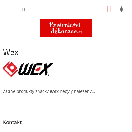
Přejít
NÁKUP
na
obsah
KOŠÍK
Wex
Žádné produkty značky
Wex
nebyly nalezeny...
Z
á
p
a
Kontakt
t