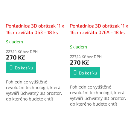
tak úžasný třetí rozměr. • 18
motivů = 18 ks v balení (od
každého motivu 1 ks).
Pohlednice 3D obrázek 11 x
Pohlednice 3D obrázek 11 x
16cm zvířáta 063 - 18 ks
16cm zvířáta 076A - 18 ks
Skladem
Průměrné
Skladem
hodnocení
223,14 Kč bez DPH
produktu
270 Kč
223,14 Kč bez DPH
je
270 Kč
5,0
Do košíku
z
Do košíku
5
Pohlednice vytištěné
hvězdiček.
Pohlednice vytištěné
revoluční technologií, která
revoluční technologií, která
vytváří úchvatný 3D prostor,
vytváří úchvatný 3D prostor,
do kterého budete chtít
do kterého budete chtít
vstoupit. • Tyto trojrozměrné
vstoupit. • Tyto trojrozměrné
obrázky kombinují
obrázky kombinují
fotografický tisk s vysokým
fotografický tisk s vysokým
rozlišením a vysoce kvalitní
rozlišením a vysoce kvalitní
lentikulární čočky a vytvářejí
lentikulární čočky a vytvářejí
tak úžasný třetí rozměr. • 18