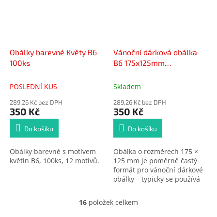
tak úžasný třetí rozměr. • 18
motivů = 18 ks v balení (od
každého motivu 1 ks).
Obálky barevné Květy B6
Vánoční dárková obálka
100ks
B6 175x125mm
KB6_GWSW_278 balení
100ks
POSLEDNÍ KUS
Skladem
289,26 Kč bez DPH
289,26 Kč bez DPH
350 Kč
350 Kč
Do košíku
Do košíku
Obálky barevné s motivem
Obálka o rozměrech 175 ×
květin B6, 100ks, 12 motivů.
125 mm je poměrně častý
formát pro vánoční dárkové
obálky – typicky se používá
na dárkové poukázky,
peníze, vstupenky nebo
16
položek celkem
O
osobní vzkazy. Cena za celé
v
balení 100kusů, prodejní