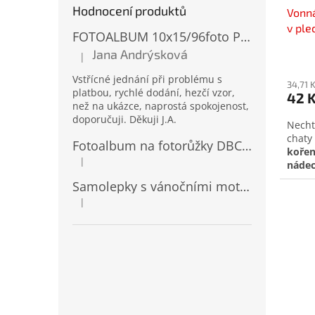
Hodnocení produktů
Vonná
v ple
FOTOALBUM 10x15/96foto PP-4696 MIX
Jana Andrýsková
|
Hodnocení produktu je 5 z 5 hvězdiček.
Vstřícné jednání při problému s
34,71 
platbou, rychlé dodání, hezčí vzor,
42 
než na ukázce, naprostá spokojenost,
doporučuji. Děkuji J.A.
Necht
chaty
Fotoalbum na fotorůžky DBCL-30 Homage 2
kořen
|
náde
Hodnocení produktu je 5 z 5 hvězdiček.
vytvář
Samolepky s vánočními motivy 8 x 14,5 cm 10724
nálad
|
odpoč
Hodnocení produktu je 4 z 5 hvězdiček.