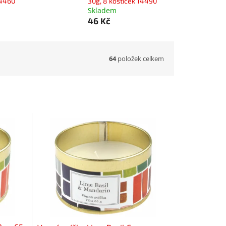
14460
30g, 8 kostiček 14490
Skladem
46 Kč
64
položek celkem