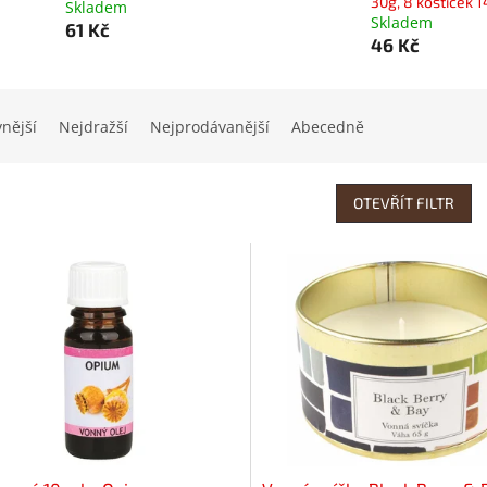
30g, 8 kostiček 
Skladem
Skladem
61 Kč
46 Kč
vnější
Nejdražší
Nejprodávanější
Abecedně
OTEVŘÍT FILTR