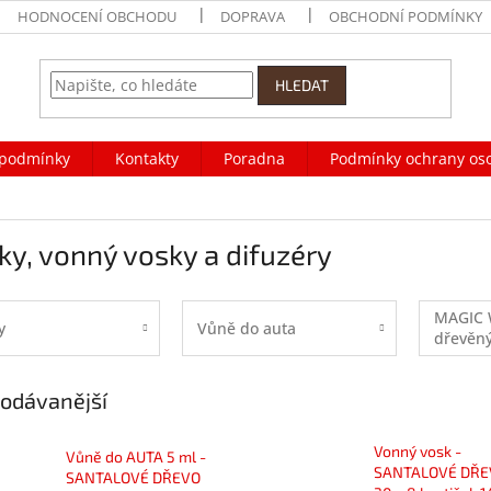
HODNOCENÍ OBCHODU
DOPRAVA
OBCHODNÍ PODMÍNKY
HLEDAT
podmínky
Kontakty
Poradna
Podmínky ochrany os
ky, vonný vosky a difuzéry
MAGIC 
y
Vůně do auta
dřevěn
odávanější
Vonný vosk -
Vůně do AUTA 5 ml -
SANTALOVÉ DŘE
SANTALOVÉ DŘEVO