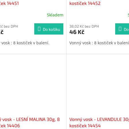
ček 14451
kostiček 14452
Skladem
Průměrné
hodnocení
Kč bez DPH
produktu
38,02 Kč bez DPH
Do košíku
Do
Kč
46 Kč
je
5,0
vosk : 8 kostiček v balení.
Vonný vosk : 8 kostiček v balen
z
5
hvězdiček.
 vosk - LESNÍ MALINA 30g, 8
Vonný vosk - LEVANDULE 30
ček 14406
kostiček 14454