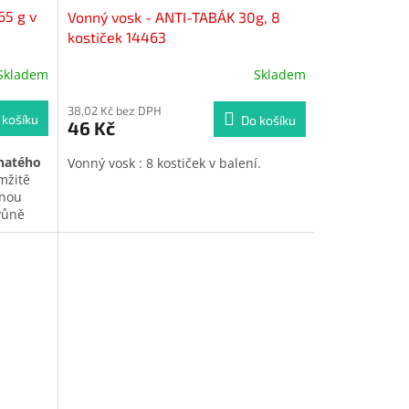
65 g v
Vonný vosk - ANTI-TABÁK 30g, 8
kostiček 14463
Skladem
Skladem
Průměrné
hodnocení
produktu
38,02 Kč bez DPH
 košíku
Do košíku
46 Kč
je
5,0
natého
Vonný vosk : 8 kostiček v balení.
z
mžitě
5
cnou
hvězdiček.
vůně
ce
působí
ě.