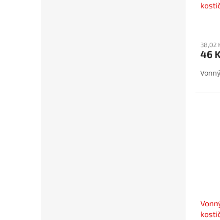
kosti
38,02 
46 
Vonný 
Vonný
kosti