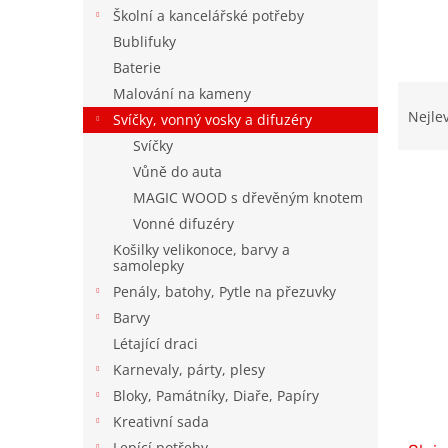
n
Školní a kancelářské potřeby
e
Bublifuky
l
Baterie
Ř
Malování na kameny
a
Nejle
Svíčky, vonný vosky a difuzéry
z
Svíčky
e
Vůně do auta
n
MAGIC WOOD s dřevěným knotem
í
p
Vonné difuzéry
V
r
Košilky velikonoce, barvy a
ý
samolepky
o
p
d
Penály, batohy, Pytle na přezuvky
i
u
Barvy
s
k
p
Létající draci
t
r
Karnevaly, párty, plesy
ů
o
Bloky, Památníky, Diaře, Papíry
d
Kreativní sada
u
Lepící potřeby