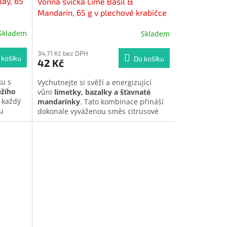
Bay, 65
Vonná svíčka Lime Basil &
Mandarin, 65 g v plechové krabičce
Skladem
Skladem
34,71 Kč bez DPH
 košíku
Do košíku
42 Kč
ku s
Vychutnejte si svěží a energizující
ěžího
vůni
limetky, bazalky a šťavnaté
í každý
mandarinky
. Tato kombinace přináší
ou
dokonale vyváženou směs citrusové
ního
svěžesti, lehké pikantnosti a jemné
ylinnou,
bylinkové elegance. Ideální volba pro
lní
prosvětlení interiéru a okamžité
osféru i
povzbuzení atmosféry.
ru.