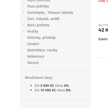
Olej 
k
Psací potřeby
t
ů
Samolepky , Tetovací obtisky
Čert, mikuláš, anděl
Balící potřeby
34,71 
42 
Hračky
Klíčenky, přívěsky
Esenc
Ostatní
Dezinfekce, roušky
Velikonoce
Vánoce
Množstevní slevy
Od
3 000 Kč
sleva
4%
Od
10 000 Kč
sleva
8%