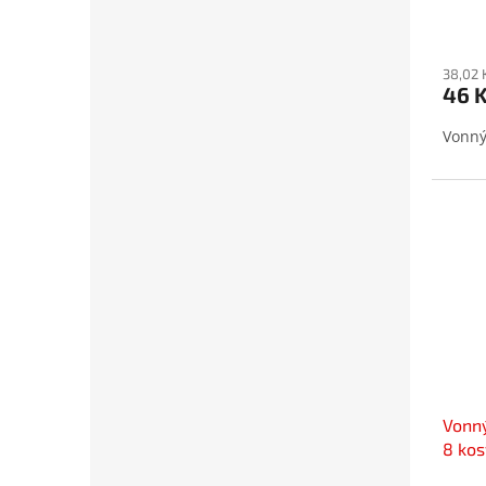
38,02 
46 
Vonný 
Vonný
8 kos