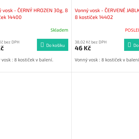
ý vosk - ČERNÝ HROZEN 30g, 8
Vonný vosk - ČERVENÉ JABL
ček 14400
8 kostiček 14402
Skladem
POSLE
Kč bez DPH
38,02 Kč bez DPH
Do košíku
Do
Kč
46 Kč
vosk : 8 kostiček v balení.
Vonný vosk : 8 kostiček v balen