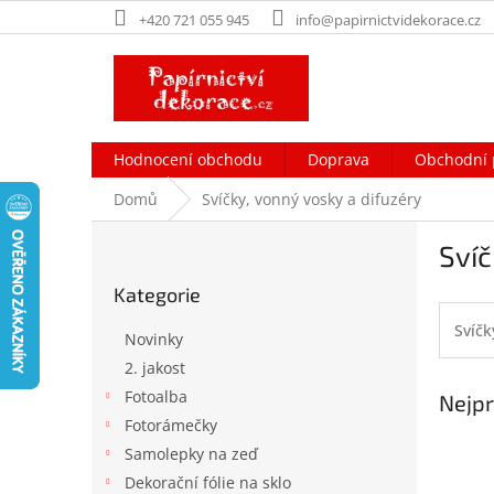
Přejít
+420 721 055 945
info@papirnictvidekorace.cz
na
obsah
Hodnocení obchodu
Doprava
Obchodní 
Domů
Svíčky, vonný vosky a difuzéry
P
Svíč
o
Přeskočit
s
Kategorie
kategorie
t
r
Svíčk
Novinky
a
2. jakost
n
Fotoalba
Nejpr
n
í
Fotorámečky
p
Samolepky na zeď
a
Dekorační fólie na sklo