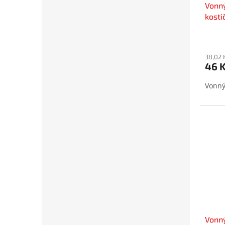
Vonný
kosti
38,02 
46 
Vonný 
Vonný