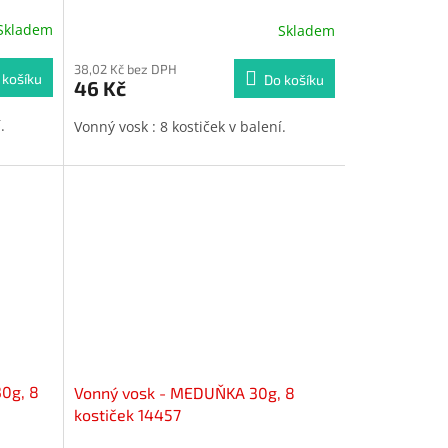
Skladem
Skladem
38,02 Kč bez DPH
 košíku
Do košíku
46 Kč
í.
Vonný vosk : 8 kostiček v balení.
0g, 8
Vonný vosk - MEDUŇKA 30g, 8
kostiček 14457