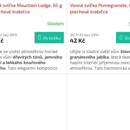
 svíčka Mountain Lodge, 65 g
Vonná svíčka Pomegranate, 
chové krabičce
plechové krabičce
Skladem
Kč bez DPH
34,71 Kč bez DPH
Do košíku
Do
Kč
42 Kč
e se unést atmosférou horské
Užijte si sladce svěží vůni
šťav
 s vůní
dřevitých tónů, jemného
granátového jablka
, která oka
í a lehkého kouřového
naplní interiér příjemnou ovo
chu
. Tato elegantní kompozice
atmosférou. Tato harmonická 
í hřejivou, klidnou a útulnou
spojuje jemnou sladkost s leh
u, která připomíná večerní
kyselkavými tóny, díky čemuž 
inek u krbu v horách.
živě, moderně a velmi přirozen