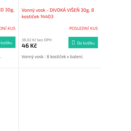
KO 30g,
Vonný vosk - DIVOKÁ VIŠEŇ 30g, 8
kostiček 14403
DNÍ KUS
POSLEDNÍ KUS
38,02 Kč bez DPH
 košíku
Do košíku
46 Kč
í.
Vonný vosk : 8 kostiček v balení.