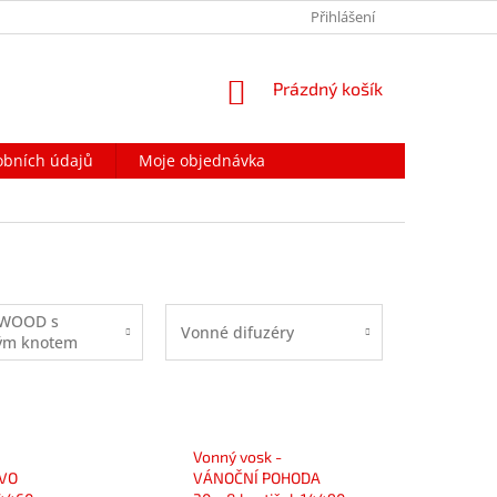
PODMÍNKY OCHRANY OSOBNÍCH ÚDAJŮ
Přihlášení
NAPIŠTE NÁM
NÁKUPNÍ
Prázdný košík
KOŠÍK
obních údajů
Moje objednávka
WOOD s
Vonné difuzéry
ým knotem
Vonný vosk -
VO
VÁNOČNÍ POHODA