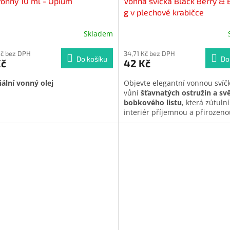
vonný 10 ml - Opium
Vonná svíčka Black Berry & 
g v plechové krabičce
Skladem
Kč bez DPH
34,71 Kč bez DPH
Do košíku
Do
Kč
42 Kč
iální vonný olej
Objevte elegantní vonnou svíč
vůní
šťavnatých ostružin a sv
bobkového listu
, která zútuln
interiér příjemnou a přirozen
aromou. Jemně sladké tóny les
ovoce se dokonale doplňují s b
lehce kořeněnou svěžestí. Ideá
volba pro relaxaci, večerní atm
zpříjemnění pracovního prosto