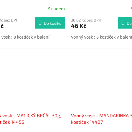
Skladem
Průměrné
hodnocení
Kč bez DPH
produktu
38,02 Kč bez DPH
Do košíku
Do
Kč
46 Kč
je
4,0
vosk : 8 kostiček v balení.
Vonný vosk : 8 kostiček v balen
z
5
hvězdiček.
 vosk - MAGICKÝ BRČÁL 30g,
Vonný vosk - MANDARINKA 3
tiček 14456
kostiček 14407