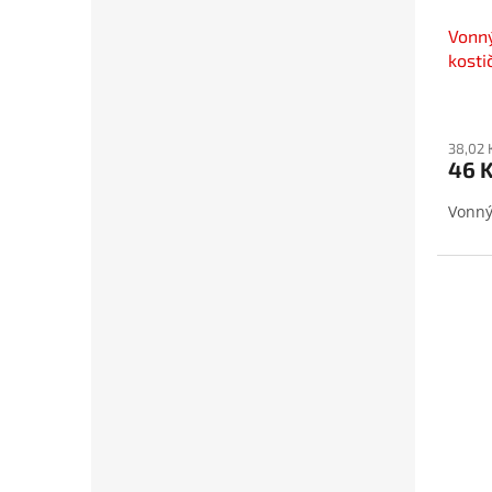
Vonn
kosti
38,02 
46 
Vonný 