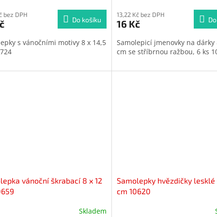
cení
ktu
Kč bez DPH
13,22 Kč bez DPH
Do košíku
Do
č
16 Kč
epky s vánočními motivy 8 x 14,5
Samolepicí jmenovky na dárky 
724
cm se stříbrnou ražbou, 6 ks 
iček.
epka vánoční škrabací 8 x 12
Samolepky hvězdičky lesklé 
0659
cm 10620
Skladem