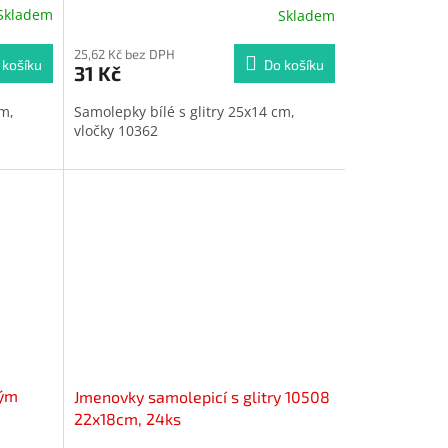
Skladem
Skladem
Průměrné
hodnocení
produktu
25,62 Kč bez DPH
 košíku
Do košíku
31 Kč
je
5,0
cm,
Samolepky bílé s glitry 25x14 cm,
z
vločky 10362
5
hvězdiček.
vým
Jmenovky samolepicí s glitry 10508
22x18cm, 24ks