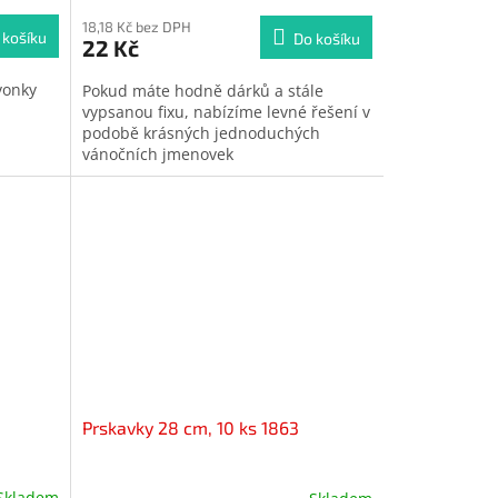
18,18 Kč bez DPH
 košíku
Do košíku
22 Kč
vonky
Pokud máte hodně dárků a stále
vypsanou fixu, nabízíme levné řešení v
podobě krásných jednoduchých
vánočních jmenovek
Prskavky 28 cm, 10 ks 1863
Skladem