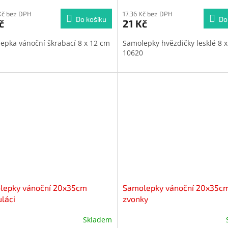
Kč bez DPH
17,36 Kč bez DPH
Do košíku
Do
č
21 Kč
epka vánoční škrabací 8 x 12 cm
Samolepky hvězdičky lesklé 8 
10620
lepky vánoční 20x35cm
Samolepky vánoční 20x35c
láci
zvonky
Skladem