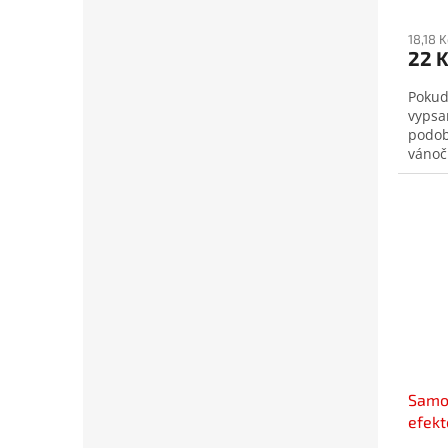
18,18 
22 
Pokud
vypsa
podob
vánoč
Samol
efekt
21x1