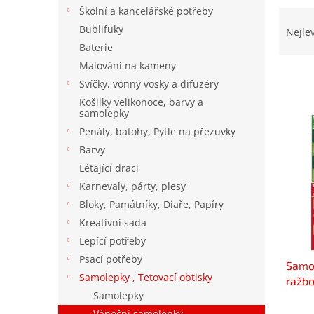
n
Školní a kancelářské potřeby
Ř
e
a
Bublifuky
Nejle
l
z
Baterie
e
Malování na kameny
n
Svíčky, vonný vosky a difuzéry
í
Košilky velikonoce, barvy a
p
V
samolepky
r
ý
Penály, batohy, Pytle na přezuvky
o
p
Barvy
d
i
u
Létající draci
s
k
Karnevaly, párty, plesy
p
t
Bloky, Památníky, Diaře, Papíry
r
ů
o
Kreativní sada
d
Lepící potřeby
u
Psací potřeby
Samol
k
Samolepky , Tetovací obtisky
ražbo
t
Samolepky
ů
Prům
Vánoční samolepky