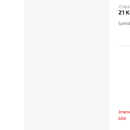
17,36 
21 K
Samol
Jmeno
bílé