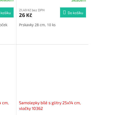
Skladem
21,49 Kč bez DPH
 košíku
Do košíku
26 Kč
loček
Prskavky 28 cm, 10 ks
4 cm,
Samolepky bílé s glitry 25x14 cm,
vločky 10362