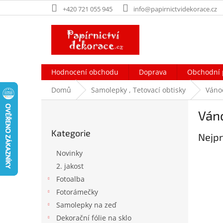
Přejít
+420 721 055 945
info@papirnictvidekorace.cz
na
obsah
Hodnocení obchodu
Doprava
Obchodní 
Domů
Samolepky , Tetovací obtisky
Váno
P
Ván
o
Přeskočit
s
Kategorie
kategorie
Nejpr
t
r
Novinky
a
2. jakost
n
Fotoalba
n
í
Fotorámečky
p
Samolepky na zeď
a
Dekorační fólie na sklo