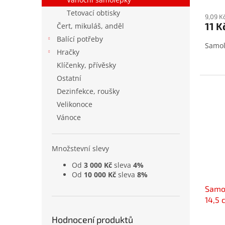
hodno
Tetovací obtisky
produ
9,09 K
11 K
Čert, mikuláš, anděl
je
5,0
Balící potřeby
Samol
z
Hračky
5
Klíčenky, přívěsky
hvězd
Ostatní
Dezinfekce, roušky
Velikonoce
Vánoce
Množstevní slevy
Od
3 000 Kč
sleva
4%
Od
10 000 Kč
sleva
8%
Samol
14,5 
Hodnocení produktů
Prům