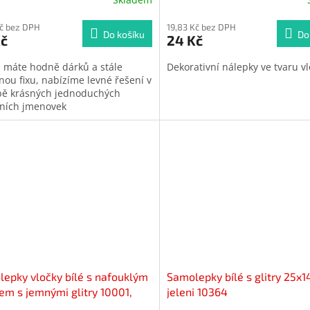
Kč bez DPH
19,83 Kč bez DPH
Do košíku
Do
Kč
24 Kč
 máte hodně dárků a stále
Dekorativní nálepky ve tvaru v
nou fixu, nabízíme levné řešení v
ě krásných jednoduchých
ních jmenovek
epky vločky bílé s nafouklým
Samolepky bílé s glitry 25x1
em s jemnými glitry 10001,
jeleni 10364
4cm