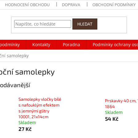
HODNOCENÍ OBCHODU
DOPRAVA
OBCHODNÍ PODMÍNKY
HLEDAT
podmínky
Kontakty
Poradna
Podmínky ochrany os
ční samolepky
oční samolepky
odávanější
Samolepky vločky bílé
Prskavky 40 cm, 
s nafouklým efektem
1864
s jemnými glitry
Skladem
10001, 21x14cm
54 Kč
Skladem
27 Kč