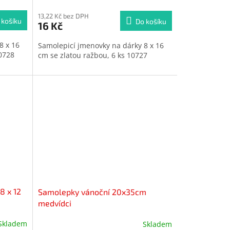
13,22 Kč bez DPH
 košíku
Do košíku
16 Kč
8 x 16
Samolepicí jmenovky na dárky 8 x 16
10728
cm se zlatou ražbou, 6 ks 10727
8 x 12
Samolepky vánoční 20x35cm
medvídci
Skladem
Skladem