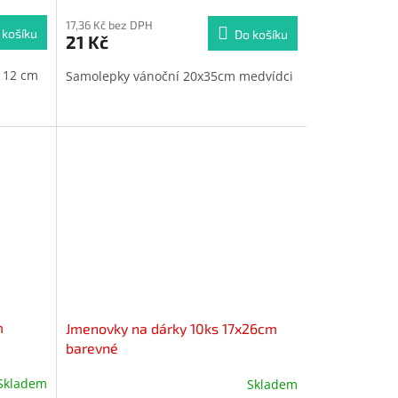
17,36 Kč bez DPH
 košíku
Do košíku
21 Kč
x 12 cm
Samolepky vánoční 20x35cm medvídci
m
Jmenovky na dárky 10ks 17x26cm
barevné
Skladem
Skladem