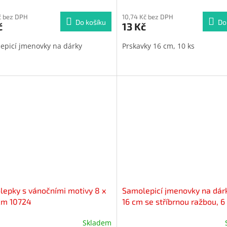
cení
hodnocení
ktu
č bez DPH
produktu
10,74 Kč bez DPH
Do košíku
Do
č
13 Kč
je
5,0
epicí jmenovky na dárky
Prskavky 16 cm, 10 ks
z
5
iček.
hvězdiček.
epky s vánočními motivy 8 x
Samolepicí jmenovky na dárk
cm 10724
16 cm se stříbrnou ražbou, 6
10728
Skladem
ěrné