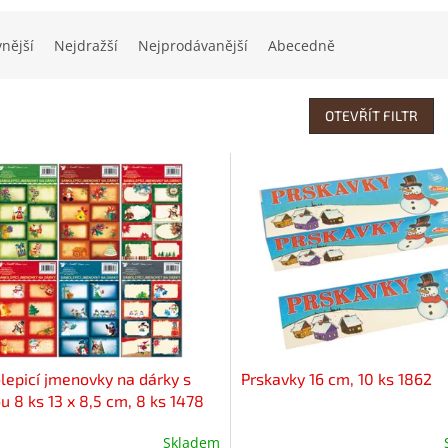
vnější
Nejdražší
Nejprodávanější
Abecedně
OTEVŘÍT FILTR
epicí jmenovky na dárky s
Prskavky 16 cm, 10 ks 1862
u 8 ks 13 x 8,5 cm, 8 ks 1478
Skladem
ěrné
Průměrné