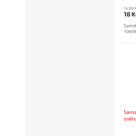
14,88 
18 K
Samol
10659
Samo
sněhu