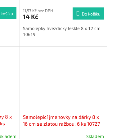
11,57 Kč bez DPH
 košíku
Do košíku
14 Kč
Samolepky hvězdičky lesklé 8 x 12 cm
10619
y 8 x
Samolepicí jmenovky na dárky 8 x
 ks
16 cm se zlatou ražbou, 6 ks 10727
Skladem
Skladem