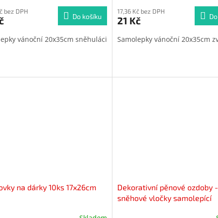
Kč bez DPH
17,36 Kč bez DPH
Do košíku
Do
č
21 Kč
epky vánoční 20x35cm sněhuláci
Samolepky vánoční 20x35cm z
vky na dárky 10ks 17x26cm
Dekorativní pěnové ozdoby -
sněhové vločky samolepící
Skladem