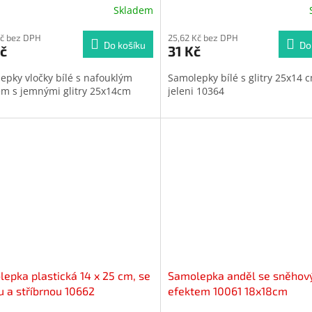
Skladem
ěrné
cení
ktu
Kč bez DPH
25,62 Kč bez DPH
Do košíku
Do
č
31 Kč
epky vločky bílé s nafouklým
Samolepky bílé s glitry 25x14 
em s jemnými glitry 25x14cm
jeleni 10364
iček.
epka plastická 14 x 25 cm, se
Samolepka anděl se sněho
u a stříbrnou 10662
efektem 10061 18x18cm