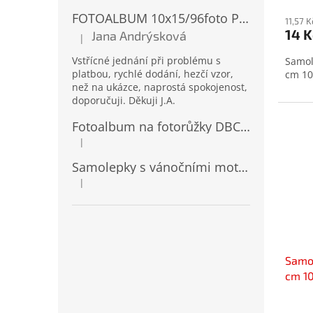
hodno
FOTOALBUM 10x15/96foto PP-4696 MIX
produ
11,57 
14 K
Jana Andrýsková
je
|
Hodnocení produktu je 5 z 5 hvězdiček.
4,0
Vstřícné jednání při problému s
Samol
z
platbou, rychlé dodání, hezčí vzor,
cm 10
5
než na ukázce, naprostá spokojenost,
hvězd
doporučuji. Děkuji J.A.
Fotoalbum na fotorůžky DBCL-30 Homage 2
|
Hodnocení produktu je 5 z 5 hvězdiček.
Samolepky s vánočními motivy 8 x 14,5 cm 10724
|
Hodnocení produktu je 4 z 5 hvězdiček.
Samol
cm 1