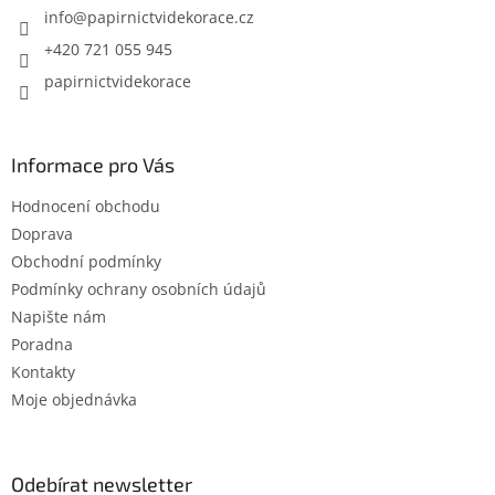
í
info
@
papirnictvidekorace.cz
p
r
+420 721 055 945
v
papirnictvidekorace
k
y
v
ý
Informace pro Vás
p
i
Hodnocení obchodu
s
u
Doprava
Obchodní podmínky
Podmínky ochrany osobních údajů
Napište nám
Poradna
Kontakty
Moje objednávka
Odebírat newsletter