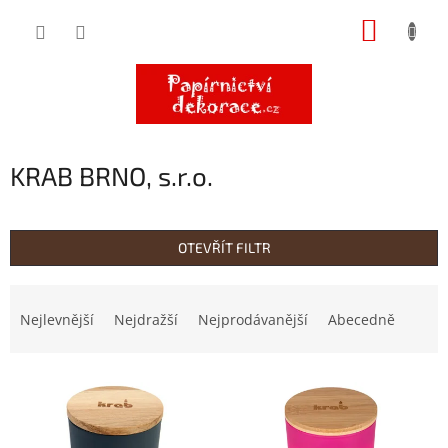
Přejít
NÁKUP
na
obsah
KOŠÍK
KRAB BRNO, s.r.o.
OTEVŘÍT FILTR
Ř
a
Nejlevnější
Nejdražší
Nejprodávanější
Abecedně
z
e
V
n
ý
í
p
p