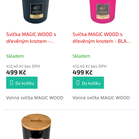
i
r
s
o
p
d
r
u
o
k
d
t
Svíčka MAGIC WOOD s
Svíčka MAGIC WOOD s
u
ů
dřevěným knotem -
dřevěným knotem - BLACK
k
AMBER & PEPPER 300g
CHERRY TEA 300g
t
Skladem
Skladem
ů
412,40 Kč bez DPH
412,40 Kč bez DPH
499 Kč
499 Kč
Do košíku
Do košíku
Vonná svíčka MAGIC WOOD
Vonná svíčka MAGIC WOOD