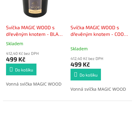
Svíčka MAGIC WOOD s
Svíčka MAGIC WOOD s
dřevěným knotem - BLACK
dřevěným knotem - COOL
VELVET 300g
300g
Skladem
Průměrné
Skladem
hodnocení
412,40 Kč bez DPH
produktu
499 Kč
412,40 Kč bez DPH
je
499 Kč
5,0
Do košíku
z
Do košíku
5
Vonná svíčka MAGIC WOOD
hvězdiček.
Vonná svíčka MAGIC WOOD