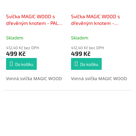
Svíčka MAGIC WOOD s
Svíčka MAGIC WOOD s
dřevěným knotem - PALM
dřevěným knotem -
LEAF & ALOE 300g
SMOKED AGARWOOD
300g
Skladem
Skladem
412,40 Kč bez DPH
412,40 Kč bez DPH
499 Kč
499 Kč
Do košíku
Do košíku
Vonná svíčka MAGIC WOOD
Vonná svíčka MAGIC WOOD