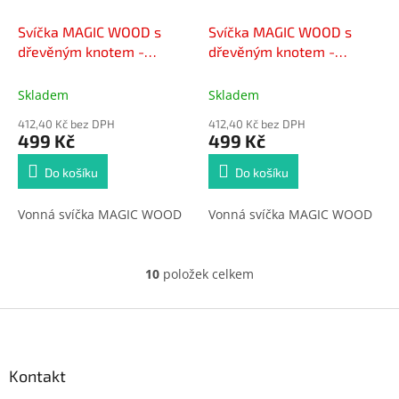
Svíčka MAGIC WOOD s
Svíčka MAGIC WOOD s
dřevěným knotem -
dřevěným knotem -
VANILLA SUGAR 300g
VESELÉ VÁNOCE 300g
Skladem
Skladem
412,40 Kč bez DPH
412,40 Kč bez DPH
499 Kč
499 Kč
Do košíku
Do košíku
Vonná svíčka MAGIC WOOD
Vonná svíčka MAGIC WOOD
10
položek celkem
O
v
l
Z
á
á
d
p
a
a
Kontakt
c
t
í