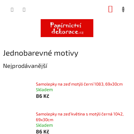
Přejít
NÁKUP
na
obsah
KOŠÍK
Jednobarevné motivy
Nejprodávanější
Samolepky na zeď motýli černí 1083, 69x30cm
Skladem
86 Kč
Samolepky na zeď květina s motýli černá 1042,
69x30cm
Skladem
86 Kč