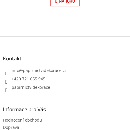
l
NAHORU
n
á
k
d
o
v
a
á
c
n
í
í
p
Z
r
á
v
k
p
y
a
Kontakt
v
t
ý
í
info
@
papirnictvidekorace.cz
p
i
+420 721 055 945
s
papirnictvidekorace
u
Informace pro Vás
Hodnocení obchodu
Doprava