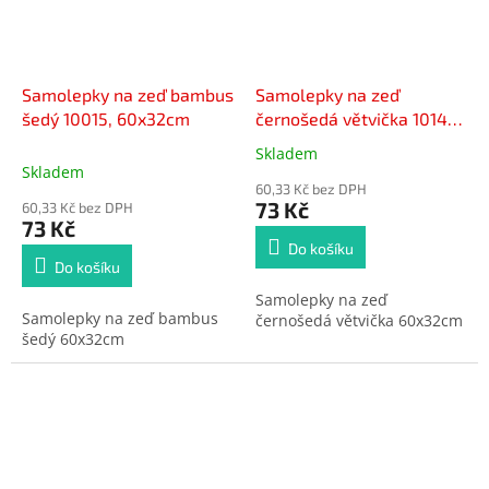
Samolepky na zeď bambus
Samolepky na zeď
šedý 10015, 60x32cm
černošedá větvička 10149 ,
60x32cm
Skladem
Průměrné
Skladem
hodnocení
60,33 Kč bez DPH
produktu
73 Kč
60,33 Kč bez DPH
je
73 Kč
5,0
Do košíku
z
Do košíku
5
Samolepky na zeď
hvězdiček.
Samolepky na zeď bambus
černošedá větvička 60x32cm
šedý 60x32cm