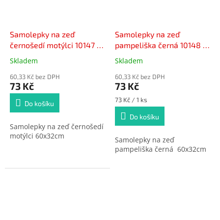
Samolepky na zeď
Samolepky na zeď
černošedí motýlci 10147 ,
pampeliška černá 10148 ,
60x32cm
60x32cm
Skladem
Skladem
Průměrné
Průměrné
hodnocení
hodnocení
60,33 Kč bez DPH
60,33 Kč bez DPH
produktu
produktu
73 Kč
73 Kč
je
je
5,0
5,0
Měrná
73 Kč / 1 ks
Do košíku
cena:
z
z
Do košíku
5
5
Samolepky na zeď černošedí
hvězdiček.
hvězdiček.
motýlci 60x32cm
Samolepky na zeď
pampeliška černá 60x32cm