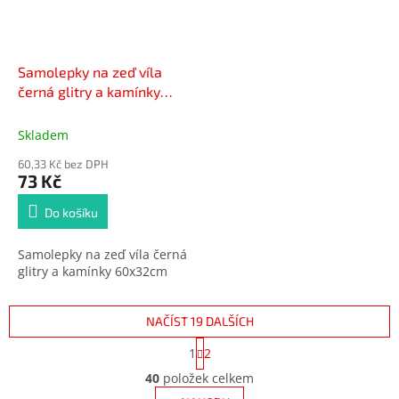
Samolepky na zeď víla
černá glitry a kamínky
10018, 60x32cm
Skladem
60,33 Kč bez DPH
73 Kč
Do košíku
Samolepky na zeď víla černá
glitry a kamínky 60x32cm
NAČÍST 19 DALŠÍCH
S
1
2
t
O
r
40
položek celkem
v
á