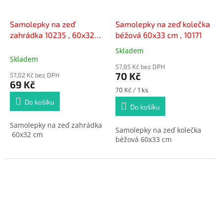
Samolepky na zeď
Samolepky na zeď kolečka
zahrádka 10235 , 60x32
béžová 60x33 cm , 10171
cm
Skladem
Průměrné
Skladem
hodnocení
57,85 Kč bez DPH
produktu
70 Kč
57,02 Kč bez DPH
je
69 Kč
5,0
Měrná
70 Kč / 1 ks
cena:
z
Do košíku
Do košíku
5
hvězdiček.
Samolepky na zeď zahrádka
Samolepky na zeď kolečka
60x32 cm
béžová 60x33 cm