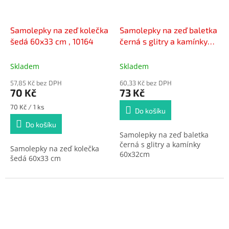
Samolepky na zeď kolečka
Samolepky na zeď baletka
šedá 60x33 cm , 10164
černá s glitry a kamínky
10017, 60x32cm - 2
POSLEDNÍ KUSY -
Skladem
Skladem
57,85 Kč bez DPH
60,33 Kč bez DPH
70 Kč
73 Kč
Měrná
70 Kč / 1 ks
Do košíku
cena:
Do košíku
Samolepky na zeď baletka
černá s glitry a kamínky
Samolepky na zeď kolečka
60x32cm
šedá 60x33 cm