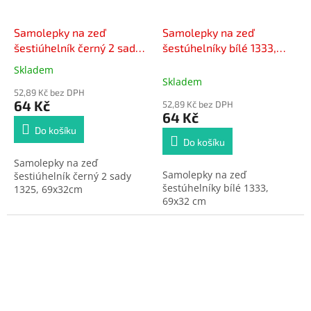
Samolepky na zeď
Samolepky na zeď
šestiúhelník černý 2 sady
šestúhelníky bílé 1333,
1325, 69x32cm
69x32 cm
Skladem
Průměrné
Skladem
hodnocení
52,89 Kč bez DPH
produktu
64 Kč
52,89 Kč bez DPH
je
64 Kč
5,0
Do košíku
z
Do košíku
5
Samolepky na zeď
hvězdiček.
Samolepky na zeď
šestiúhelník černý 2 sady
šestúhelníky bílé 1333,
1325, 69x32cm
69x32 cm