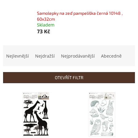
Samolepky na zeď pampeliška černá 10148 ,
60x32cm
Skladem
73 Kč
Ř
a
Nejlevnější
Nejdražší
Nejprodávanější
Abecedně
z
e
n
OTEVŘÍT FILTR
í
p
V
r
ý
o
p
d
i
u
s
k
p
t
r
ů