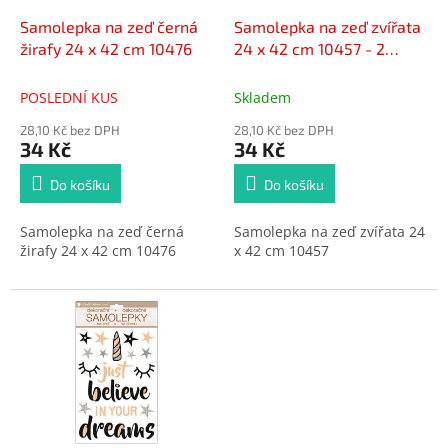
o
d
Samolepka na zeď černá
Samolepka na zeď zvířata
u
žirafy 24 x 42 cm 10476
24 x 42 cm 10457 - 2
k
POSLEDNÍ KUSY -
t
POSLEDNÍ KUS
Skladem
ů
28,10 Kč bez DPH
28,10 Kč bez DPH
34 Kč
34 Kč
Do košíku
Do košíku
Samolepka na zeď černá
Samolepka na zeď zvířata 24
žirafy 24 x 42 cm 10476
x 42 cm 10457