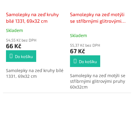
Samolepky na zeď kruhy
Samolepky na zeď motýli
bílé 1331, 69x32 cm
se stříbrnými glitrovými
pruhy 10008, 60x32cm - 2
Skladem
Průměrné
POSLEDNÍ KUSY -
Skladem
hodnocení
54,55 Kč bez DPH
produktu
66 Kč
55,37 Kč bez DPH
je
67 Kč
5,0
Do košíku
z
Do košíku
5
Samolepky na zeď kruhy bílé
hvězdiček.
Samolepky na zeď motýli se
1331, 69x32 cm
stříbrnými glitrovými pruhy
60x32cm