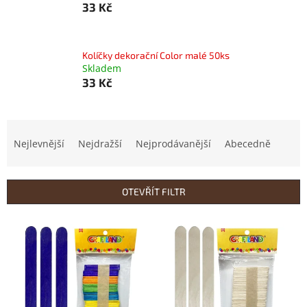
33 Kč
Kolíčky dekorační Color malé 50ks
Skladem
33 Kč
Ř
a
Nejlevnější
Nejdražší
Nejprodávanější
Abecedně
z
e
n
OTEVŘÍT FILTR
í
p
V
r
ý
o
p
d
i
u
s
k
p