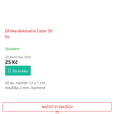
Dřívka dekorační Color 50
ks
Skladem
20,66 Kč bez DPH
25 Kč
Do košíku
50 ks, rozměr 12 x 1 cm,
tloušťka 2 mm, barevné
NAČÍST 21 DALŠÍCH
S