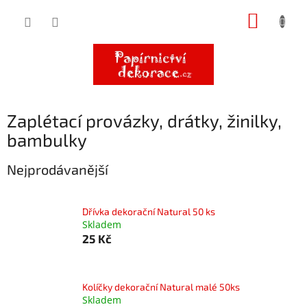
Přejít
NÁKUP
na
obsah
KOŠÍK
Zaplétací provázky, drátky, žinilky,
bambulky
Nejprodávanější
Dřívka dekorační Natural 50 ks
Skladem
25 Kč
Kolíčky dekorační Natural malé 50ks
Skladem