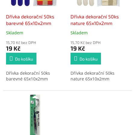
t
r
ů
o
d
Dřívka dekorační 50ks
Dřívka dekorační 50ks
u
barevné 65x10x2mm
nature 65x10x2mm
k
Skladem
Skladem
Průměrné
Průměrné
t
hodnocení
hodnocení
ů
15,70 Kč bez DPH
15,70 Kč bez DPH
produktu
produktu
19 Kč
19 Kč
je
je
5,0
5,0
Do košíku
Do košíku
z
z
5
5
Dřívka dekorační 50ks
Dřívka dekorační 50ks
hvězdiček.
hvězdiček.
barevné 65x10x2mm
nature 65x10x2mm