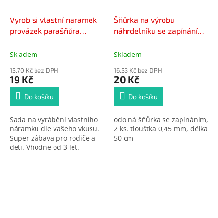
Vyrob si vlastní náramek
Šňůrka na výrobu
provázek parašňůra
náhrdelníku se zapínáním
2ks+přezky 2ks 10 barev v
bílá 2 ks
sáčku - 11 POSLEDNÍ KUSY
Skladem
Skladem
-
15,70 Kč bez DPH
16,53 Kč bez DPH
19 Kč
20 Kč
Do košíku
Do košíku
Sada na vyrábění vlastního
odolná šňůrka se zapínáním,
náramku dle Vašeho vkusu.
2 ks, tloušťka 0,45 mm, délka
Super zábava pro rodiče a
50 cm
děti. Vhodné od 3 let.