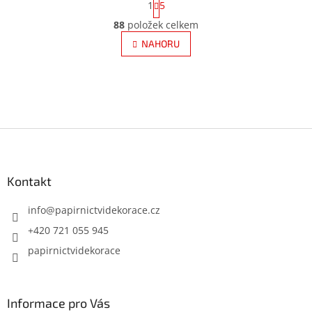
1
5
t
O
r
88
položek celkem
v
á
l
NAHORU
n
á
k
d
o
v
a
á
c
n
í
í
p
Z
r
á
v
k
p
y
a
Kontakt
v
t
ý
í
info
@
papirnictvidekorace.cz
p
i
+420 721 055 945
s
papirnictvidekorace
u
Informace pro Vás