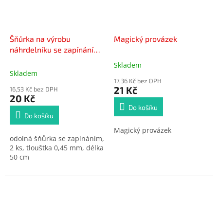
Šňůrka na výrobu
Magický provázek
náhrdelníku se zapínáním
šedá 2 ks
Skladem
Průměrné
Skladem
hodnocení
17,36 Kč bez DPH
produktu
21 Kč
16,53 Kč bez DPH
je
20 Kč
5,0
Do košíku
z
Do košíku
5
Magický provázek
hvězdiček.
odolná šňůrka se zapínáním,
2 ks, tloušťka 0,45 mm, délka
50 cm