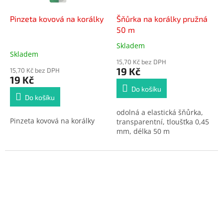
Pinzeta kovová na korálky
Šňůrka na korálky pružná
50 m
Skladem
Průměrné
Skladem
hodnocení
15,70 Kč bez DPH
produktu
19 Kč
15,70 Kč bez DPH
je
19 Kč
5,0
Do košíku
z
Do košíku
5
odolná a elastická šňůrka,
hvězdiček.
Pinzeta kovová na korálky
transparentní, tloušťka 0,45
mm, délka 50 m