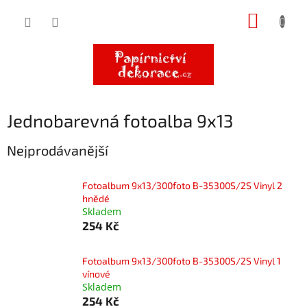
Přejít
NÁKUP
na
obsah
KOŠÍK
Jednobarevná fotoalba 9x13
Nejprodávanější
Fotoalbum 9x13/300foto B-35300S/2S Vinyl 2
hnědé
Skladem
254 Kč
Fotoalbum 9x13/300foto B-35300S/2S Vinyl 1
vínové
Skladem
254 Kč