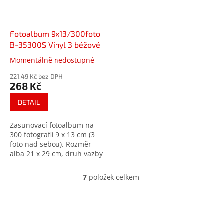
Fotoalbum 9x13/300foto
B-35300S Vinyl 3 béžové
Momentálně nedostupné
Průměrné
hodnocení
221,49 Kč bez DPH
produktu
268 Kč
je
5,0
DETAIL
z
5
Zasunovací fotoalbum na
hvězdiček.
300 fotografií 9 x 13 cm (3
foto nad sebou). Rozměr
alba 21 x 29 cm, druh vazby
- šitá kniha.
7
položek celkem
O
v
l
á
d