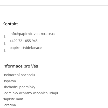
a
Z
c
í
á
p
p
r
a
Kontakt
v
t
k
í
info
@
papirnictvidekorace.cz
y
v
+420 721 055 945
ý
papirnictvidekorace
p
i
s
u
Informace pro Vás
Hodnocení obchodu
Doprava
Obchodní podmínky
Podmínky ochrany osobních údajů
Napište nám
Poradna