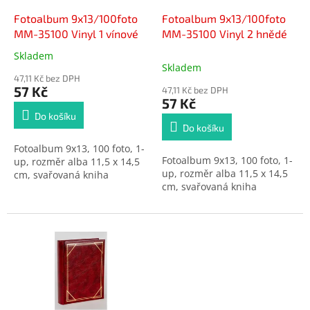
o
d
Fotoalbum 9x13/100foto
Fotoalbum 9x13/100foto
u
MM-35100 Vinyl 1 vínové
MM-35100 Vinyl 2 hnědé
k
Skladem
Průměrné
t
Skladem
hodnocení
ů
47,11 Kč bez DPH
produktu
57 Kč
47,11 Kč bez DPH
je
57 Kč
5,0
Do košíku
z
Do košíku
5
Fotoalbum 9x13, 100 foto, 1-
hvězdiček.
Fotoalbum 9x13, 100 foto, 1-
up, rozměr alba 11,5 x 14,5
up, rozměr alba 11,5 x 14,5
cm, svařovaná kniha
cm, svařovaná kniha