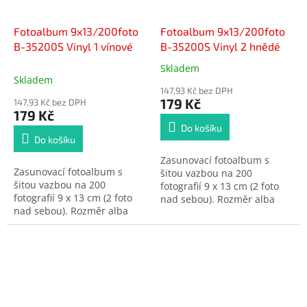
Fotoalbum 9x13/200foto
Fotoalbum 9x13/200foto
B-35200S Vinyl 1 vínové
B-35200S Vinyl 2 hnědé
Skladem
Průměrné
Skladem
hodnocení
147,93 Kč bez DPH
produktu
179 Kč
147,93 Kč bez DPH
je
179 Kč
5,0
Do košíku
z
Do košíku
5
Zasunovací fotoalbum s
hvězdiček.
Zasunovací fotoalbum s
šitou vazbou na 200
šitou vazbou na 200
fotografií 9 x 13 cm (2 foto
fotografií 9 x 13 cm (2 foto
nad sebou). Rozměr alba
nad sebou). Rozměr alba
17,5 x 22,5 cm.
17,5 x 22,5 cm.