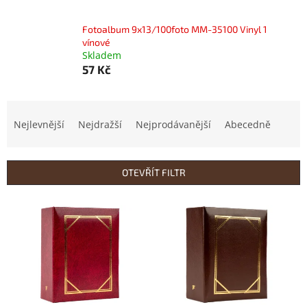
Fotoalbum 9x13/100foto MM-35100 Vinyl 1
vínové
Skladem
57 Kč
Ř
a
Nejlevnější
Nejdražší
Nejprodávanější
Abecedně
z
e
n
OTEVŘÍT FILTR
í
p
V
r
ý
o
p
d
i
u
s
k
p
t
r
ů