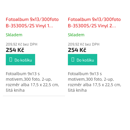
Fotoalbum 9x13/300foto
Fotoalbum 9x13/300foto
B-35300S/2S Vinyl 1
B-35300S/2S Vinyl 2
vínové
hnědé
Skladem
Skladem
Průměrné
Průměrné
hodnocení
hodnocení
209,92 Kč bez DPH
209,92 Kč bez DPH
produktu
produktu
254 Kč
254 Kč
je
je
4,8
4,0
Do košíku
Do košíku
z
z
5
5
Fotoalbum 9x13 s
Fotoalbum 9x13 s
hvězdiček.
hvězdiček.
motivem,
300 foto, 2-up,
motivem,
300 foto, 2-up,
rozměr alba 17,5 x 22,5 cm,
rozměr alba 17,5 x 22,5 cm,
šitá kniha
šitá kniha