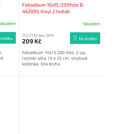
-
Fotoalbum 10x15/200foto B-
46200S Vinyl 2 hnědé
Skladem
Skladem
Průměrné
hodnocení
produktu
172,73 Kč bez DPH
 košíku
Do košíku
209 Kč
je
5,0
p,
Fotoalbum 10x15
200 foto, 2-up,
z
vá
rozměr alba 19 x 25 cm, vinylová
5
koženka, šitá kniha
hvězdiček.