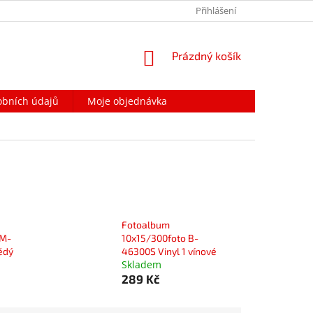
PODMÍNKY OCHRANY OSOBNÍCH ÚDAJŮ
Přihlášení
NAPIŠTE NÁM
NÁKUPNÍ
Prázdný košík
KOŠÍK
obních údajů
Moje objednávka
Fotoalbum
MM-
10x15/300foto B-
ědý
46300S Vinyl 1 vínové
Skladem
289 Kč