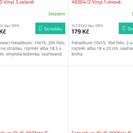
 Vinyl 3 zelené
46304/2 Vinyl 1 vínové
Skladem
Průměrné
hodnocení
 Kč bez DPH
produktu
147,93 Kč bez DPH
Do košíku
Do
Kč
179 Kč
je
4,8
ovací fotoalbum, 10x15, 200 foto,
Fotoalbum 10x15, 304 foto, 2-u
z
 na stránku, rozměr alba 18,5 x
rozměr alba 18 x 23 cm, svařo
5
cm, vinylová koženka, svařovaná
kniha
hvězdiček.
lbum 10x15/100foto B-
Fotoalbum 10x15/100foto B-