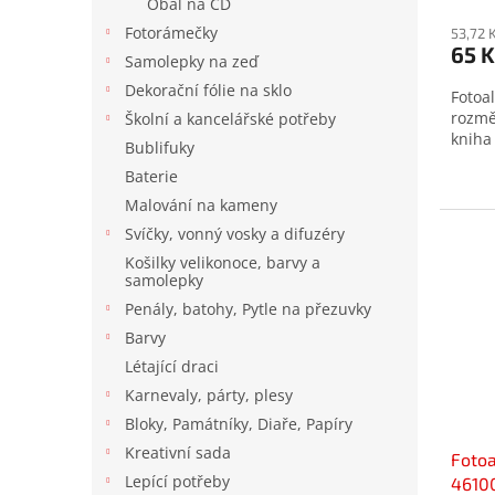
Obal na CD
hodno
Fotorámečky
produ
53,72 
65 K
je
Samolepky na zeď
3,0
Dekorační fólie na sklo
Fotoa
z
rozmě
Školní a kancelářské potřeby
5
kniha
hvězd
Bublifuky
Baterie
Malování na kameny
Svíčky, vonný vosky a difuzéry
Košilky velikonoce, barvy a
samolepky
Penály, batohy, Pytle na přezuvky
Barvy
Létající draci
Karnevaly, párty, plesy
Bloky, Památníky, Diaře, Papíry
Kreativní sada
Foto
Lepící potřeby
46100