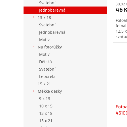
Svatební
38,02 
46 
Jednobarevná
13 x 18
Fotoa
Svatební
fotoa
12,5 x
Jednobarevná
svařo
Motiv
Na fotorůžky
Motiv
Dětská
Svatební
Leporela
15 x 21
Měkké desky
9 x 13
10 x 15
Foto
46100
13 x 18
15 x 21
Prům