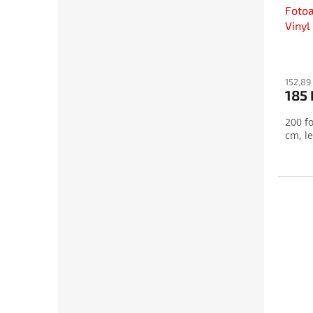
Foto
Vinyl
Prům
hodno
produ
152,89
185 
je
4,7
200 fo
z
cm, l
5
hvězd