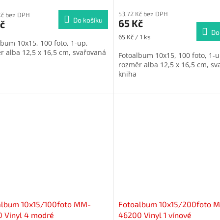
cení
hodnocení
53,72 Kč bez DPH
ktu
Kč bez DPH
produktu
Do košíku
65 Kč
č
je
Do
5,0
Měrná
65 Kč / 1 ks
lbum 10x15, 100 foto, 1-up,
z
cena:
r alba 12,5 x 16,5 cm, svařovaná
5
Fotoalbum 10x15, 100 foto, 1-u
iček.
hvězdiček.
rozměr alba 12,5 x 16,5 cm, s
kniha
album 10x15/100foto MM-
Fotoalbum 10x15/200foto 
 Vinyl 4 modré
46200 Vinyl 1 vínové