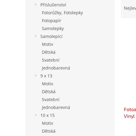
Ř
n
Příslušenství
a
e
Nejle
Fotorůžky, Fotolepky
z
l
e
Fotopapír
n
Samolepky
í
Samolepící
p
V
Motiv
r
ý
Dětská
o
p
Svatební
d
i
u
Jednobarevná
s
k
9 x 13
p
t
r
Motiv
ů
o
Dětská
d
Svatební
u
Jednobarevná
Foto
k
10 x 15
Vinyl
t
Motiv
ů
Dětská