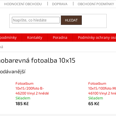
HODNOCENÍ OBCHODU
DOPRAVA
OBCHODNÍ PODMÍNKY
HLEDAT
podmínky
Kontakty
Poradna
Podmínky ochrany os
ná
nobarevná fotoalba 10x15
odávanější
Fotoalbum
Fotoalbum
10x15/200foto B-
10x15/100foto 
46200 Vinyl 2 hnědé
46100 Vinyl 2 hn
Skladem
Skladem
185 Kč
65 Kč