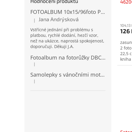
Hodnocení produktů
46200
FOTOALBUM 10x15/96foto PP-4696 MIX
Jana Andrýsková
|
Hodnocení produktu je 5 z 5 hvězdiček.
104,13
Vstřícné jednání při problému s
126 
platbou, rychlé dodání, hezčí vzor,
než na ukázce, naprostá spokojenost,
zasun
doporučuji. Děkuji J.A.
2 foto
22,5 
Fotoalbum na fotorůžky DBCL-30 Homage 2
kniha
|
Hodnocení produktu je 5 z 5 hvězdiček.
Samolepky s vánočními motivy 8 x 14,5 cm 10724
|
Hodnocení produktu je 4 z 5 hvězdiček.
Fotoa