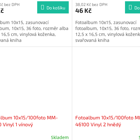
Kč bez DPH
38,02 Kč bez DPH
Do košíku
Do
Kč
46 Kč
lbum 10x15, zasunovací
Fotoalbum 10x15, zasunovací
lbum, 10x15, 36 foto, rozměr alba
fotoalbum, 10x15, 36 foto, roz
 16,5 cm, vinylová koženka,
12,5 x 16,5 cm, vinylová koženk
vaná kniha
svařovaná kniha
album 10x15/100foto MM-
Fotoalbum 10x15/100foto 
 Vinyl 1 vínový
46100 Vinyl 2 hnědý
Skladem
ěrné
Průměrné