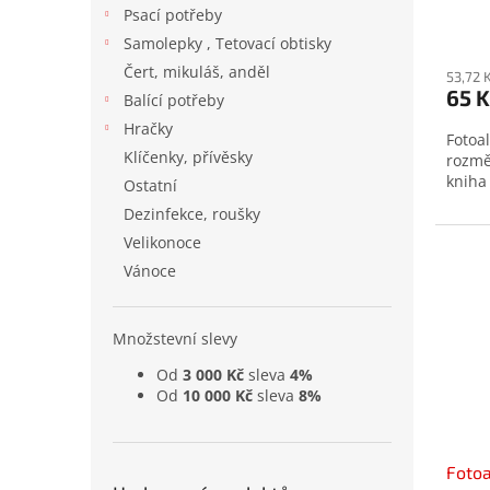
Psací potřeby
Samolepky , Tetovací obtisky
Čert, mikuláš, anděl
53,72 
65 K
Balící potřeby
Hračky
Fotoa
Klíčenky, přívěsky
rozmě
kniha
Ostatní
Dezinfekce, roušky
Velikonoce
Vánoce
Množstevní slevy
Od
3 000 Kč
sleva
4%
Od
10 000 Kč
sleva
8%
Foto