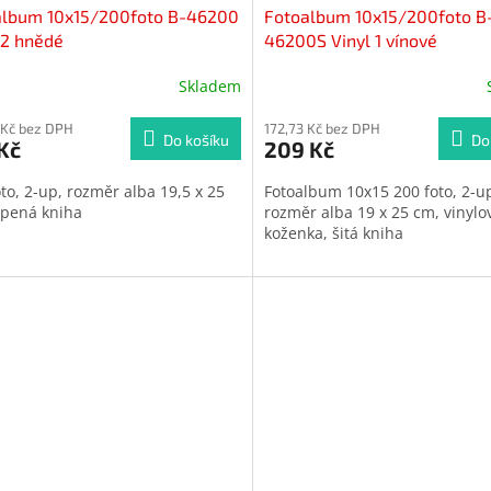
album 10x15/200foto B-46200
Fotoalbum 10x15/200foto B
 2 hnědé
46200S Vinyl 1 vínové
Skladem
ěrné
cení
ktu
 Kč bez DPH
172,73 Kč bez DPH
Do košíku
Do
Kč
209 Kč
to, 2-up, rozměr alba 19,5 x 25
Fotoalbum 10x15
200 foto, 2-u
epená kniha
rozměr alba 19 x 25 cm, vinylo
koženka, šitá kniha
iček.