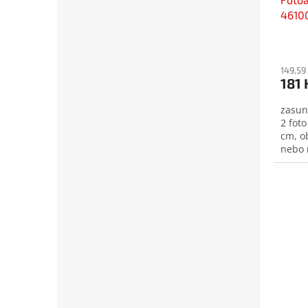
4610
149,59
181 
zasun
2 fot
cm, o
nebo 