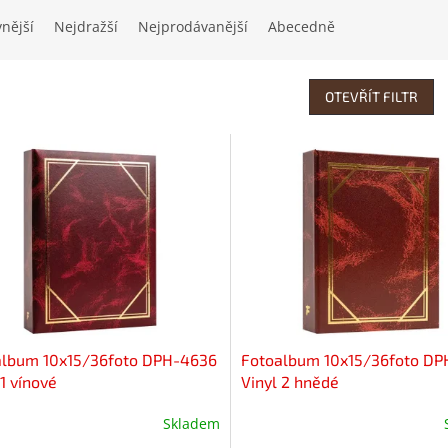
vnější
Nejdražší
Nejprodávanější
Abecedně
OTEVŘÍT FILTR
album 10x15/36foto DPH-4636
Fotoalbum 10x15/36foto D
 1 vínové
Vinyl 2 hnědé
Skladem