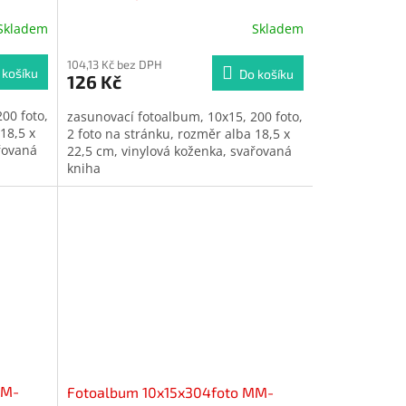
Skladem
Skladem
104,13 Kč bez DPH
 košíku
Do košíku
126 Kč
00 foto,
zasunovací fotoalbum, 10x15, 200 foto,
18,5 x
2 foto na stránku, rozměr alba 18,5 x
řovaná
22,5 cm, vinylová koženka, svařovaná
kniha
MM-
Fotoalbum 10x15x304foto MM-