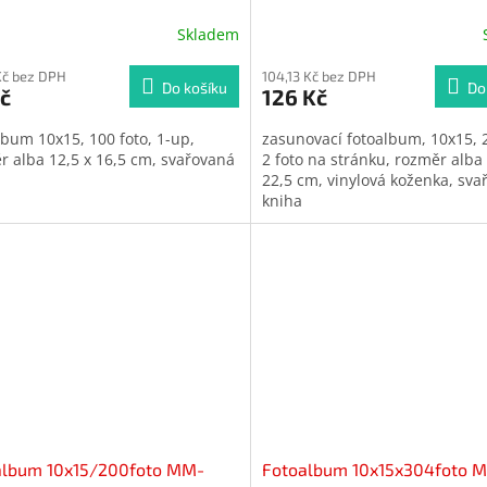
Skladem
Kč bez DPH
104,13 Kč bez DPH
Do košíku
Do
č
126 Kč
lbum 10x15, 100 foto, 1-up,
zasunovací fotoalbum, 10x15, 2
r alba 12,5 x 16,5 cm, svařovaná
2 foto na stránku, rozměr alba 
22,5 cm, vinylová koženka, sva
kniha
album 10x15/200foto MM-
Fotoalbum 10x15x304foto 