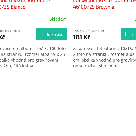
0/2S Bianco
46100/2S Brownie
Skladem
 Kč bez DPH
149,59 Kč bez DPH
Do košíku
Do
Kč
181 Kč
ovací fotoalbum, 10x15, 100 foto,
zasunovací fotoalbum, 10x15, 1
o na stránku, rozměr alba 19 x 25
2 foto na stránku, rozměr alba
bálka vhodná pro gravírovaní
cm, obálka vhodná pro gravíro
ražbu, šitá kniha
nebo ražbu, šitá kniha