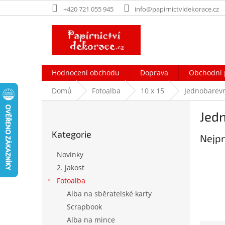
Přejít
+420 721 055 945
info@papirnictvidekorace.cz
na
obsah
Hodnocení obchodu
Doprava
Obchodní 
Domů
Fotoalba
10 x 15
Jednobarev
P
Jed
o
Přeskočit
s
Kategorie
kategorie
Nejpr
t
r
Novinky
a
2. jakost
n
Fotoalba
n
í
Alba na sběratelské karty
p
Scrapbook
a
Alba na mince