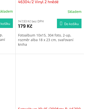
46304/2 Vinyl 2 hnědé
Skladem
Skladem
Průměrné
hodnocení
produktu
147,93 Kč bez DPH
 košíku
Do košíku
179 Kč
je
5,0
p,
Fotoalbum 10x15, 304 foto, 2-up,
z
vaní
rozměr alba 18 x 23 cm, svařovaní
5
kniha
hvězdiček.
Fotoalbum 10x15/200foto B-46200