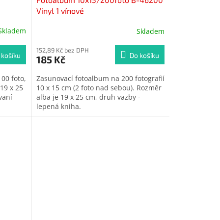
Vinyl 1 vínové
Skladem
Skladem
Průměrné
hodnocení
produktu
152,89 Kč bez DPH
 košíku
Do košíku
185 Kč
je
5,0
00 foto,
Zasunovací fotoalbum na 200 fotografií
z
 19 x 25
10 x 15 cm (2 foto nad sebou). Rozměr
5
vaní
alba je 19 x 25 cm, druh vazby -
hvězdiček.
lepená kniha.