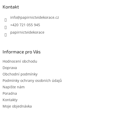
p
a
Kontakt
t
í
info
@
papirnictvidekorace.cz
+420 721 055 945
papirnictvidekorace
Informace pro Vás
Hodnocení obchodu
Doprava
Obchodní podmínky
Podmínky ochrany osobních údajů
Napište nám
Poradna
Kontakty
Moje objednávka