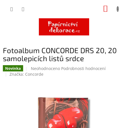
Přejít
NÁKUP
na
obsah
KOŠÍK
Fotoalbum CONCORDE DRS 20, 20
samolepicích listů srdce
Průměrné
Neohodnoceno
Podrobnosti hodnocení
Novinka
hodnocení
Značka:
Concorde
produktu
je
0,0
z
5
hvězdiček.