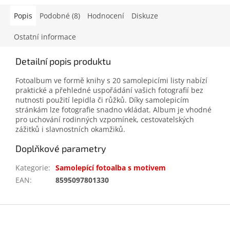
Popis
Podobné (8)
Hodnocení
Diskuze
Ostatní informace
Detailní popis produktu
Fotoalbum ve formě knihy s 20 samolepicími listy nabízí
praktické a přehledné uspořádání vašich fotografií bez
nutnosti použití lepidla či růžků. Díky samolepicím
stránkám lze fotografie snadno vkládat. Album je vhodné
pro uchování rodinných vzpomínek, cestovatelských
zážitků i slavnostních okamžiků.
Doplňkové parametry
Kategorie
:
Samolepící fotoalba s motivem
EAN
:
8595097801330
Z
á