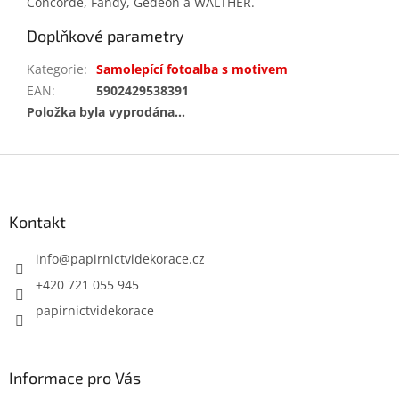
Concorde, Fandy, Gedeon a WALTHER.
Doplňkové parametry
Kategorie
:
Samolepící fotoalba s motivem
EAN
:
5902429538391
Položka byla vyprodána…
Z
á
p
a
Kontakt
t
í
info
@
papirnictvidekorace.cz
+420 721 055 945
papirnictvidekorace
Informace pro Vás