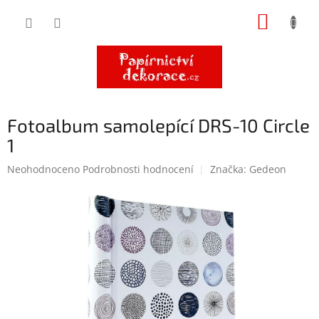
Přejít
NÁKUP
na
obsah
KOŠÍK
Fotoalbum samolepící DRS-10 Circle
1
Průměrné
Neohodnoceno
Podrobnosti hodnocení
Značka:
Gedeon
hodnocení
produktu
je
0,0
z
5
hvězdiček.