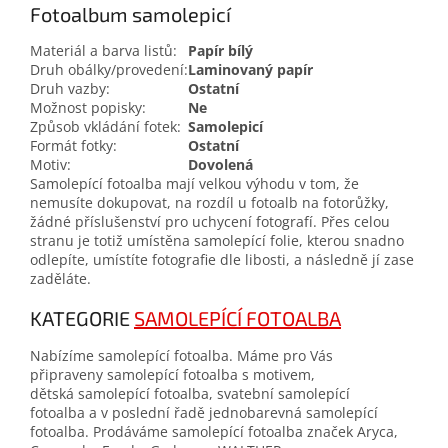
Fotoalbum samolepicí
Materiál a barva listů:
Papír bílý
Druh obálky/provedení:
Laminovaný papír
Druh vazby:
Ostatní
Možnost popisky:
Ne
Způsob vkládání fotek:
Samolepicí
Formát fotky:
Ostatní
Motiv:
Dovolená
Samolepící fotoalba mají velkou výhodu v tom, že
nemusíte dokupovat, na rozdíl u fotoalb na fotorůžky,
žádné příslušenství pro uchycení fotografí. Přes celou
stranu je totiž umístěna samolepící folie, kterou snadno
odlepíte, umístíte fotografie dle libosti, a následně jí zase
zaděláte.
KATEGORIE
SAMOLEPÍCÍ FOTOALBA
Nabízíme samolepící fotoalba. Máme pro Vás
připraveny samolepící fotoalba s motivem,
dětská samolepící fotoalba, svatební samolepící
fotoalba a v poslední řadě jednobarevná samolepící
fotoalba. Prodáváme samolepící fotoalba značek Aryca,