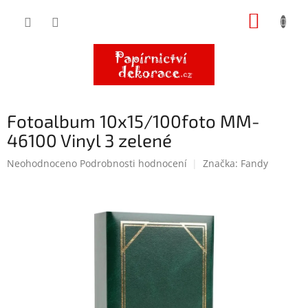
Přejít
NÁKUP
na
obsah
KOŠÍK
Fotoalbum 10x15/100foto MM-
46100 Vinyl 3 zelené
Průměrné
Neohodnoceno
Podrobnosti hodnocení
Značka:
Fandy
hodnocení
produktu
je
0,0
z
5
hvězdiček.