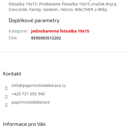
fotoalba 10x15. Prodáváme fotoalba 10x15 značek Aryca,
Concorde, Fandy, Gedeon, Henzo, WALTHER a Wiky.
Doplňkové parametry
Kategorie
:
Jednobarevná fotoalba 10x15
EAN
:
8595083512202
Z
á
p
a
Kontakt
t
í
info
@
papirnictvidekorace.cz
+420 721 055 945
papirnictvidekorace
Informace pro Vás