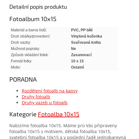
Detailní popis produktu
Fotoalbum 10x15
Materiál a barva listů:
PVC, PP bílé
Druh obálky/provedení:
Vinylová koženka
Druh vazby:
Svařovaná kniha
Možnost popisky:
Ne
Způsob vkládání fotek:
Zasunovací
Formát fotky:
10 x 15
Motiv:
Ostatní
PORADNA
Rozdělení fotoalb na kapsy
Druhy fotoalb
Druhy vazeb u fotoalb
Kategorie
Fotoalba 10x15
Nabízíme fotoalba 10x15. Máme pro Vás připraveny
fotoalba 10x15 s motivem, dětská fotoalba 10x15,
svatební fotoalba 10x15 a v poslední řadě jednobarevná