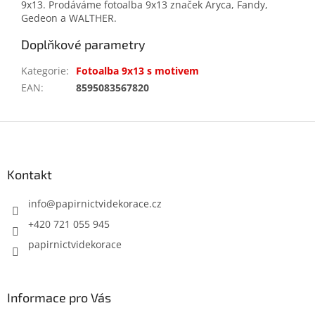
9x13. Prodáváme fotoalba 9x13 značek Aryca, Fandy,
Gedeon a WALTHER.
Doplňkové parametry
Kategorie
:
Fotoalba 9x13 s motivem
EAN
:
8595083567820
Z
á
p
a
Kontakt
t
í
info
@
papirnictvidekorace.cz
+420 721 055 945
papirnictvidekorace
Informace pro Vás