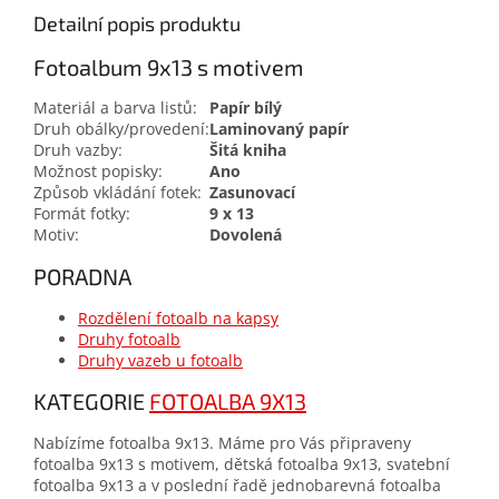
Detailní popis produktu
Fotoalbum 9x13 s motivem
Materiál a barva listů:
Papír bílý
Druh obálky/provedení:
Laminovaný papír
Druh vazby:
Šitá kniha
Možnost popisky:
Ano
Způsob vkládání fotek:
Zasunovací
Formát fotky:
9 x 13
Motiv:
Dovolená
PORADNA
Rozdělení fotoalb na kapsy
Druhy fotoalb
Druhy vazeb u fotoalb
KATEGORIE
FOTOALBA 9X13
Nabízíme fotoalba 9x13. Máme pro Vás připraveny
fotoalba 9x13 s motivem, dětská fotoalba 9x13, svatební
fotoalba 9x13 a v poslední řadě jednobarevná fotoalba