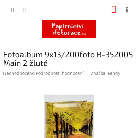
Přejít
NÁKUP
na
obsah
KOŠÍK
Fotoalbum 9x13/200foto B-35200S
Main 2 žluté
Průměrné
Neohodnoceno
Podrobnosti hodnocení
Značka:
Fandy
hodnocení
produktu
je
0,0
z
5
hvězdiček.