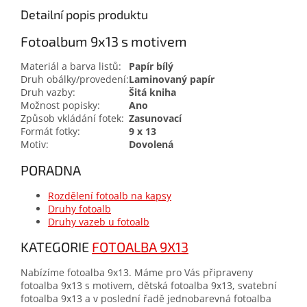
Detailní popis produktu
Fotoalbum 9x13 s motivem
Materiál a barva listů:
Papír bílý
Druh obálky/provedení:
Laminovaný papír
Druh vazby:
Šitá kniha
Možnost popisky:
Ano
Způsob vkládání fotek:
Zasunovací
Formát fotky:
9 x 13
Motiv:
Dovolená
PORADNA
Rozdělení fotoalb na kapsy
Druhy fotoalb
Druhy vazeb u fotoalb
KATEGORIE
FOTOALBA 9X13
Nabízíme fotoalba 9x13. Máme pro Vás připraveny
fotoalba 9x13 s motivem, dětská fotoalba 9x13, svatební
fotoalba 9x13 a v poslední řadě jednobarevná fotoalba