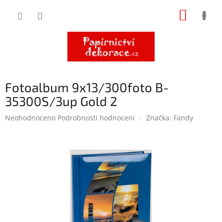
Přejít
NÁKUP
na
obsah
KOŠÍK
Fotoalbum 9x13/300foto B-
35300S/3up Gold 2
Průměrné
Neohodnoceno
Podrobnosti hodnocení
Značka:
Fandy
hodnocení
produktu
je
0,0
z
5
hvězdiček.