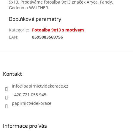
9x13. Prodáváme fotoalba 9x13 značek Aryca, Fandy,
Gedeon a WALTHER.
Doplňkové parametry
Kategorie
:
Fotoalba 9x13 s motivem
EAN
:
8595083569756
Z
á
p
a
Kontakt
t
í
info
@
papirnictvidekorace.cz
+420 721 055 945
papirnictvidekorace
Informace pro Vás