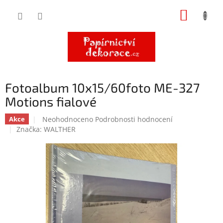
Přejít
NÁKUP
na
obsah
KOŠÍK
Fotoalbum 10x15/60foto ME-327
Motions fialové
Průměrné
Neohodnoceno
Podrobnosti hodnocení
Akce
hodnocení
Značka:
WALTHER
produktu
je
0,0
z
5
hvězdiček.