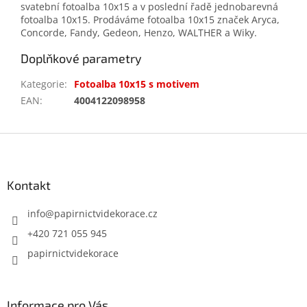
svatební fotoalba 10x15 a v poslední řadě jednobarevná
fotoalba 10x15. Prodáváme fotoalba 10x15 značek Aryca,
Concorde, Fandy, Gedeon, Henzo, WALTHER a Wiky.
Doplňkové parametry
Kategorie
:
Fotoalba 10x15 s motivem
EAN
:
4004122098958
Z
á
p
a
Kontakt
t
í
info
@
papirnictvidekorace.cz
+420 721 055 945
papirnictvidekorace
Informace pro Vás