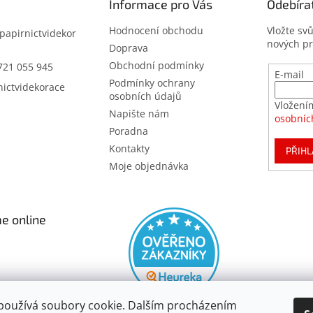
Informace pro Vás
Odebíra
Hodnocení obchodu
Vložte sv
papirnictvidekor
nových p
z
Doprava
Obchodní podmínky
721 055 945
E-mail
Podmínky ochrany
nictvidekorace
osobních údajů
Vložení
Napište nám
osobníc
Poradna
Kontakty
PŘIHL
Moje objednávka
e online
používá soubory cookie. Dalším procházením