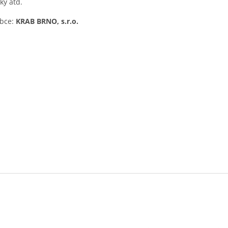
šky atd.
obce:
KRAB BRNO, s.r.o.