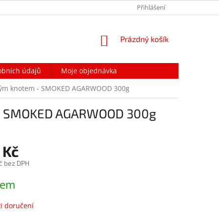
PODMÍNKY OCHRANY OSOBNÍCH ÚDAJŮ
Přihlášení
NAPIŠTE NÁM
NÁKUPNÍ
Prázdný košík
KOŠÍK
obních údajů
Moje objednávka
ným knotem - SMOKED AGARWOOD 300g
 - SMOKED AGARWOOD 300g
 Kč
č bez DPH
dem
i doručení