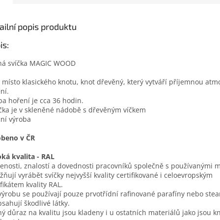
ailní popis produktu
is:
ná svíčka MAGIC WOOD
 místo klasického knotu, knot dřevěný, který vytváří příjemnou atm
ní.
ba hoření je cca 36 hodin.
íčka je v skleněné nádobě s dřevěným víčkem
ční výroba
obeno v ČR
ká kvalita - RAL
enosti, znalostí a dovednosti pracovníků společně s používanými m
ňují vyrábět svíčky nejvyšší kvality certifikované i celoevropským
ifikátem kvality RAL.
výrobu se používají pouze prvotřídní rafinované parafíny nebo stear
sahují škodlivé látky.
ný důraz na kvalitu jsou kladeny i u ostatních materiálů jako jsou kn