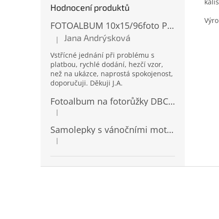
kalí
Hodnocení produktů
Výr
FOTOALBUM 10x15/96foto PP-4696 MIX
Jana Andrýsková
|
Hodnocení produktu je 5 z 5 hvězdiček.
Vstřícné jednání při problému s
platbou, rychlé dodání, hezčí vzor,
než na ukázce, naprostá spokojenost,
doporučuji. Děkuji J.A.
Fotoalbum na fotorůžky DBCL-30 Homage 2
|
Hodnocení produktu je 5 z 5 hvězdiček.
Samolepky s vánočními motivy 8 x 14,5 cm 10724
|
Hodnocení produktu je 4 z 5 hvězdiček.
Z
á
p
a
t