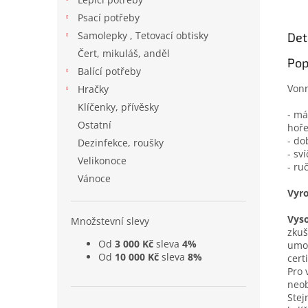
Psací potřeby
Samolepky , Tetovací obtisky
Det
Čert, mikuláš, anděl
Pop
Balící potřeby
Von
Hračky
Klíčenky, přívěsky
- má
Ostatní
hoře
- do
Dezinfekce, roušky
- sv
Velikonoce
- ru
Vánoce
Vyr
Vyso
Množstevní slevy
zkuš
Od
3 000 Kč
sleva
4%
umož
Od
10 000 Kč
sleva
8%
cert
Pro 
neob
Stej