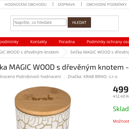
HODNOCENÍ OBCHODU
DOPRAVA
OBCHODNÍ PODMÍNKY
HLEDAT
podmínky
Kontakty
Poradna
Podmínky ochrany os
IC WOOD s dřevěným knotem
Svíčka MAGIC WOOD s dřevě
čka MAGIC WOOD s dřevěným knotem
né
dnoceno
Podrobnosti hodnocení
Značka:
KRAB BRNO, s.r.o.
ení
499
tu
412,40 K
Měrná
Skla
cena:
ek.
Možnost