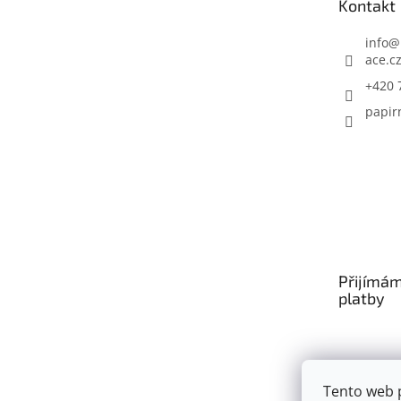
Kontakt
í
info
@
ace.c
+420 
papir
Přijímám
platby
Tento web 