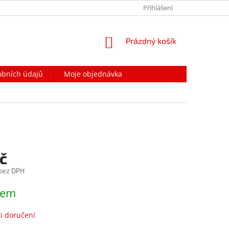
PODMÍNKY OCHRANY OSOBNÍCH ÚDAJŮ
Přihlášení
NAPIŠTE NÁM
NÁKUPNÍ
Prázdný košík
KOŠÍK
obních údajů
Moje objednávka
č
 bez DPH
dem
i doručení