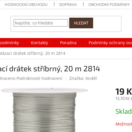
HODNOCENÍ OBCHODU
DOPRAVA
OBCHODNÍ PODMÍNKY
HLEDAT
podmínky
Kontakty
Poradna
Podmínky ochrany os
Vázací drátek stříbrný, 20 m 2814
cí drátek stříbrný, 20 m 2814
né
dnoceno
Podrobnosti hodnocení
Značka:
Anděl
ení
19 K
tu
15,70 Kč
Měrná
Skla
cena:
ek.
Možnost