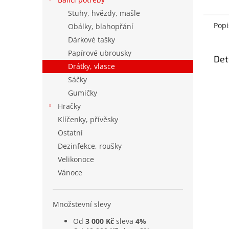
Stuhy, hvězdy, mašle
Popi
Obálky, blahopřání
Dárkové tašky
Papírové ubrousky
Det
Drátky, vlasce
Sáčky
Gumičky
Hračky
Klíčenky, přívěsky
Ostatní
Dezinfekce, roušky
Velikonoce
Vánoce
Množstevní slevy
Od
3 000 Kč
sleva
4%