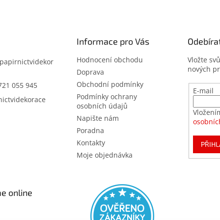
Informace pro Vás
Odebíra
Hodnocení obchodu
Vložte sv
papirnictvidekor
nových p
z
Doprava
Obchodní podmínky
721 055 945
E-mail
Podmínky ochrany
nictvidekorace
osobních údajů
Vložení
Napište nám
osobníc
Poradna
Kontakty
PŘIHL
Moje objednávka
e online