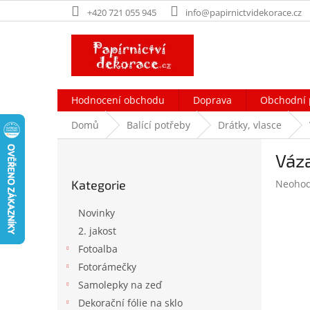
Přejít
+420 721 055 945
info@papirnictvidekorace.cz
na
obsah
Hodnocení obchodu
Doprava
Obchodní 
Domů
Balící potřeby
Drátky, vlasce
P
Váza
o
Přeskočit
s
Průměr
Kategorie
Neoho
kategorie
t
hodnoc
r
produk
Novinky
a
je
2. jakost
n
0,0
Fotoalba
z
n
5
í
Fotorámečky
hvězdič
p
Samolepky na zeď
a
Dekorační fólie na sklo