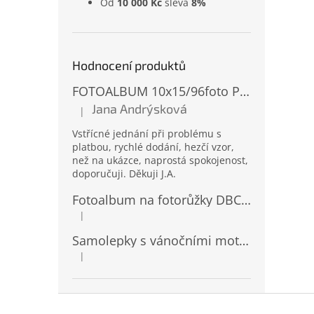
Od
10 000 Kč
sleva
8%
Hodnocení produktů
FOTOALBUM 10x15/96foto PP-4696 MIX
Jana Andrýsková
|
Hodnocení produktu je 5 z 5 hvězdiček.
Vstřícné jednání při problému s
platbou, rychlé dodání, hezčí vzor,
než na ukázce, naprostá spokojenost,
doporučuji. Děkuji J.A.
Fotoalbum na fotorůžky DBCL-30 Homage 2
|
Hodnocení produktu je 5 z 5 hvězdiček.
Samolepky s vánočními motivy 8 x 14,5 cm 10724
|
Hodnocení produktu je 4 z 5 hvězdiček.
Z