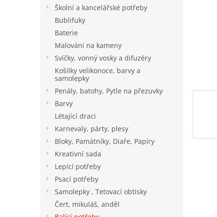
n
Školní a kancelářské potřeby
e
Bublifuky
l
Baterie
Malování na kameny
Svíčky, vonný vosky a difuzéry
Košilky velikonoce, barvy a
samolepky
Penály, batohy, Pytle na přezuvky
Barvy
Létající draci
Karnevaly, párty, plesy
Bloky, Památníky, Diaře, Papíry
Kreativní sada
Lepící potřeby
Psací potřeby
Samolepky , Tetovací obtisky
Čert, mikuláš, anděl
Balící potřeby