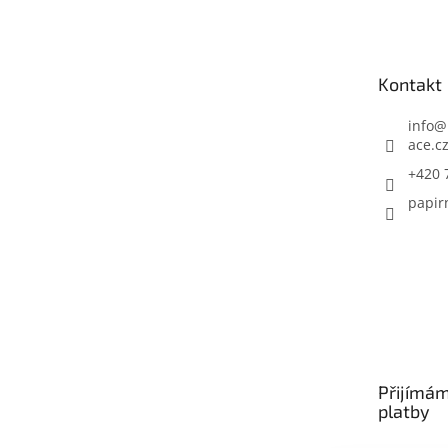
á
p
a
t
Kontakt
í
info
@
ace.c
+420 
papir
Přijímám
platby