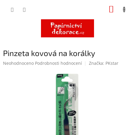
Přejít
NÁKUP
na
obsah
KOŠÍK
Pinzeta kovová na korálky
Průměrné
Neohodnoceno
Podrobnosti hodnocení
Značka:
PKstar
hodnocení
produktu
je
0,0
z
5
hvězdiček.