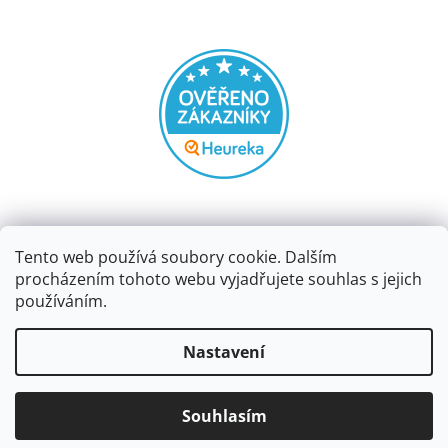
Tento web používá soubory cookie. Dalším
procházením tohoto webu vyjadřujete souhlas s jejich
používáním.
Vytvořil Shoptet
Nastavení
Copyright 2026
Papírnictví dekorace
. Všechna práva
Souhlasím
vyhrazena.