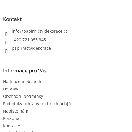
á
p
a
Kontakt
t
í
info
@
papirnictvidekorace.cz
+420 721 055 945
papirnictvidekorace
Informace pro Vás
Hodnocení obchodu
Doprava
Obchodní podmínky
Podmínky ochrany osobních údajů
Napište nám
Poradna
Kontakty