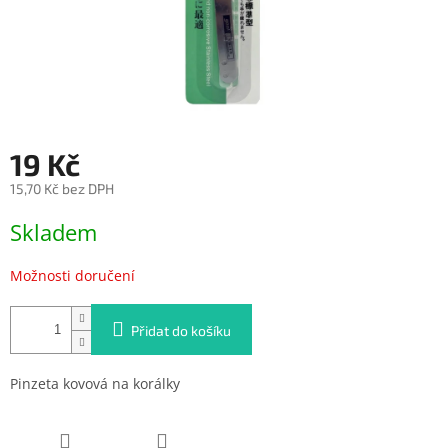
19 Kč
15,70 Kč bez DPH
Měrná
Skladem
cena:
Možnosti doručení
Přidat do košíku
Pinzeta kovová na korálky