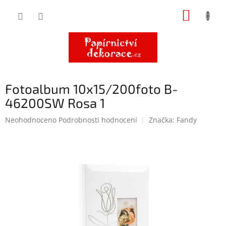
Přejít
NÁKUP
na
obsah
KOŠÍK
Fotoalbum 10x15/200foto B-
46200SW Rosa 1
Průměrné
Neohodnoceno
Podrobnosti hodnocení
Značka:
Fandy
hodnocení
produktu
je
0,0
z
5
hvězdiček.