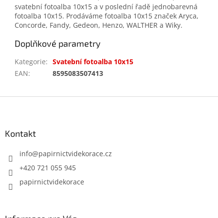
svatební fotoalba 10x15 a v poslední řadě jednobarevná
fotoalba 10x15. Prodáváme fotoalba 10x15 značek Aryca,
Concorde, Fandy, Gedeon, Henzo, WALTHER a Wiky.
Doplňkové parametry
Kategorie
:
Svatební fotoalba 10x15
EAN
:
8595083507413
Z
á
p
a
Kontakt
t
í
info
@
papirnictvidekorace.cz
+420 721 055 945
papirnictvidekorace