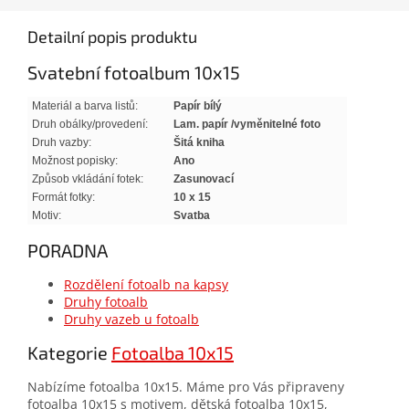
Detailní popis produktu
Svatební fotoalbum 10x15
Materiál a barva listů:
Papír bílý
Druh obálky/provedení:
Lam. papír /
vyměnitelné foto
Druh vazby:
Šitá kniha
Možnost popisky:
Ano
Způsob vkládání fotek:
Zasunovací
Formát fotky:
10 x 15
Motiv:
Svatba
PORADNA
Rozdělení fotoalb na kapsy
Druhy fotoalb
Druhy vazeb u fotoalb
Kategorie
Fotoalba 10x15
Nabízíme fotoalba 10x15. Máme pro Vás připraveny
fotoalba 10x15 s motivem, dětská fotoalba 10x15,