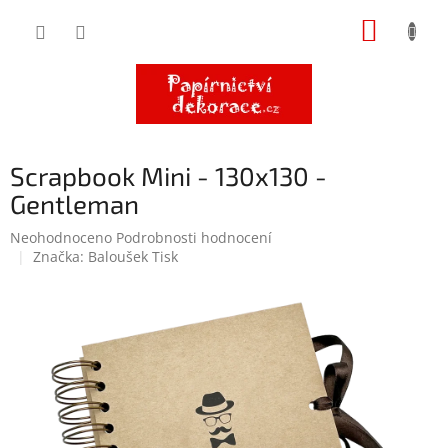
Přejít
NÁKUP
na
obsah
KOŠÍK
Scrapbook Mini - 130x130 -
Gentleman
Průměrné
Neohodnoceno
Podrobnosti hodnocení
hodnocení
Značka:
Baloušek Tisk
produktu
je
0,0
z
5
hvězdiček.