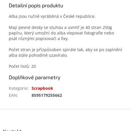
Detailní popis produktu
Alba jsou ručně vyráběná v České republice.
Mají pevné desky se stuhou a uvnitř je 40 stran 250g
papíru, který umožní do alba vlepovat fotografie nebo
psát různými popisovači a fixy.
Počet stran je přizpůsoben spirále tak, aby se po zaplnění
alba stále pohodlně uzavíralo.
Počet listů: 20
Doplňkové parametry
Kategorie
:
Scrapbook
EAN
:
8595179255662
Z
á
p