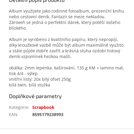
Album využijete jako rodinné fotoalbum, prezenční knihu
nebo cestovní deník. Fantazii se meze nekladou.
Zároveň se jedná o perfektní dárek, který potěší Vašeho
blízkého.
Album je vyrobeno z kvalitního papíru, který nepropíjí,
díky kroužkové vazbě může být album maximálně využito
a stále půjde dobře zavřít a krásná stuha ozdobí hotový
deník vzpomínek hezkou mašlí.
obálka: 2mm lepenka, kašírování, 135 g KM + lamino mat,
tisk 4/4 - výlep
vnitřní listy: 20x bílý ofset 250g
bílá twin, bílá stužka
Doplňkové parametry
Kategorie
:
Scrapbook
EAN
:
8595179238993
Z