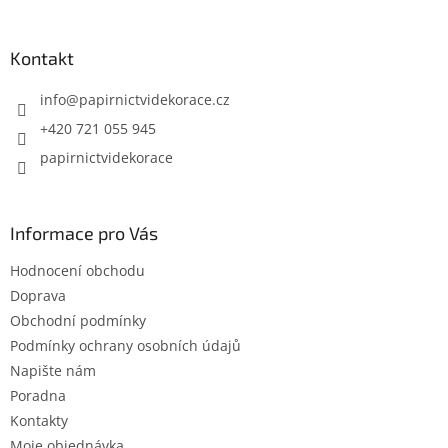
á
p
a
Kontakt
t
í
info
@
papirnictvidekorace.cz
+420 721 055 945
papirnictvidekorace
Informace pro Vás
Hodnocení obchodu
Doprava
Obchodní podmínky
Podmínky ochrany osobních údajů
Napište nám
Poradna
Kontakty
Moje objednávka