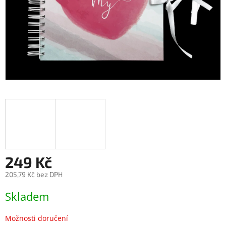
249 Kč
205,79 Kč bez DPH
Měrná
Skladem
cena:
Možnosti doručení