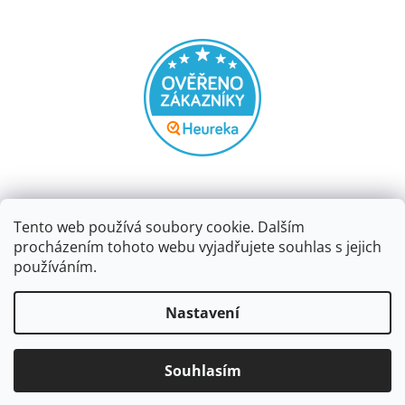
Tento web používá soubory cookie. Dalším
procházením tohoto webu vyjadřujete souhlas s jejich
používáním.
Vytvořil Shoptet
Nastavení
Copyright 2026
Papírnictví dekorace
. Všechna práva
Souhlasím
vyhrazena.