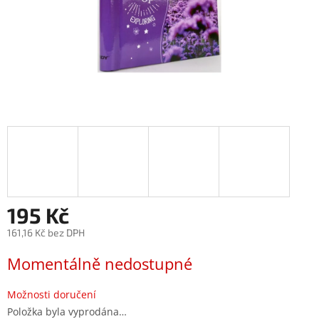
195 Kč
161,16 Kč bez DPH
Měrná
Momentálně nedostupné
cena:
Možnosti doručení
Položka byla vyprodána…