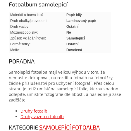
Fotoalbum samolepicí
Materiál a barva listů:
Papír bílý
Druh obálky/provedení:
Laminovaný papír
Druh vazby:
Ostatní
Možnost popisky:
Ne
Způsob vkládání fotek:
Samolepicí
Formát fotky:
Ostatní
Motiv:
Dovolená
PORADNA
Samolepící fotoalba mají velkou výhodu v tom, že
nemusíte dokupovat, na rozdíl u fotoalb na fotorůžky,
žádné příslušenství pro uchycení fotografí. Přes celou
stranu je totiž umístěna samolepící folie, kterou snadno
odlepíte, umístíte fotografie dle libosti, a následně jí zase
zaděláte.
Druhy fotoalb
Druhy vazeb u fotoalb
KATEGORIE
SAMOLEPÍCÍ FOTOALBA