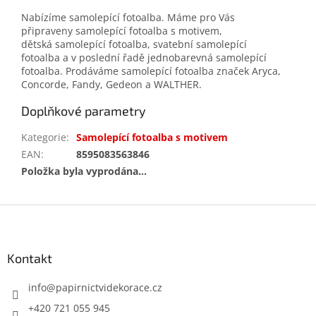
Nabízíme samolepící fotoalba. Máme pro Vás
připraveny samolepící fotoalba s motivem,
dětská samolepící fotoalba, svatební samolepící
fotoalba a v poslední řadě jednobarevná samolepící
fotoalba. Prodáváme samolepící fotoalba značek Aryca,
Concorde, Fandy, Gedeon a WALTHER.
Doplňkové parametry
Kategorie
:
Samolepící fotoalba s motivem
EAN
:
8595083563846
Položka byla vyprodána…
Z
á
p
a
Kontakt
t
í
info
@
papirnictvidekorace.cz
+420 721 055 945