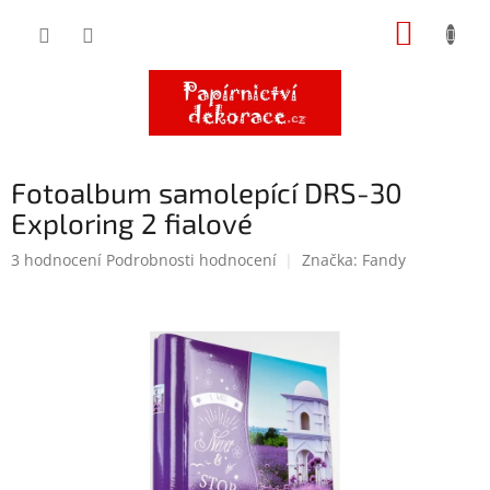
Přejít
NÁKUP
na
obsah
KOŠÍK
Fotoalbum samolepící DRS-30
Exploring 2 fialové
Průměrné
3 hodnocení
Podrobnosti hodnocení
Značka:
Fandy
hodnocení
produktu
je
5,0
z
5
hvězdiček.