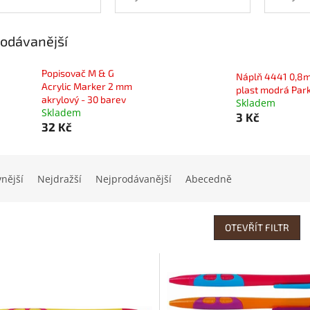
odávanější
Popisovač M & G
Náplň 4441 0,8
Acrylic Marker 2 mm
plast modrá Par
akrylový - 30 barev
Skladem
Skladem
3 Kč
32 Kč
vnější
Nejdražší
Nejprodávanější
Abecedně
OTEVŘÍT FILTR