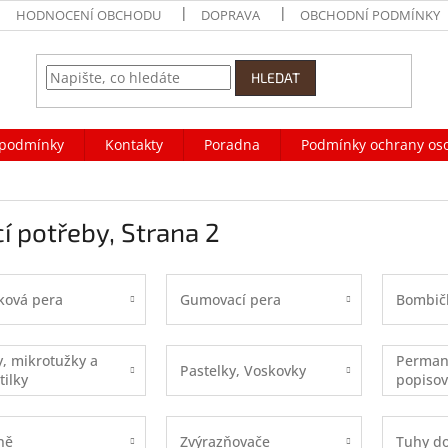
HODNOCENÍ OBCHODU
DOPRAVA
OBCHODNÍ PODMÍNKY
HLEDAT
podmínky
Kontakty
Poradna
Podmínky ochrany os
í potřeby
, Strana 2
ková pera
Gumovací pera
Bombič
, mikrotužky a
Perman
Pastelky, Voskovky
tilky
popisova
ně
Zvýrazňovače
Tuhy do