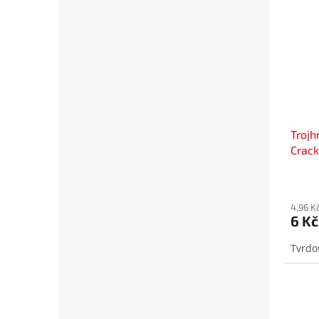
Trojh
Crac
4,96 K
6 Kč
Tvrdo