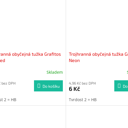
ranná obyčejná tužka Grafitos
Trojhranná obyčejná tužka G
ked
Neon
Skladem
č bez DPH
4,96 Kč bez DPH
Do košíku
Do
6 Kč
st 2 = HB
Tvrdost 2 = HB