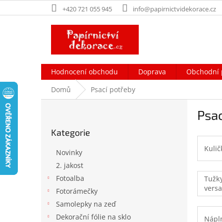
Přejít
+420 721 055 945
info@papirnictvidekorace.cz
na
obsah
Hodnocení obchodu
Doprava
Obchodní 
Domů
Psací potřeby
P
Psac
o
Přeskočit
s
Kategorie
kategorie
t
r
Kulič
Novinky
a
2. jakost
n
Fotoalba
Tužky
n
versa
í
Fotorámečky
p
Samolepky na zeď
a
Dekorační fólie na sklo
Nápl