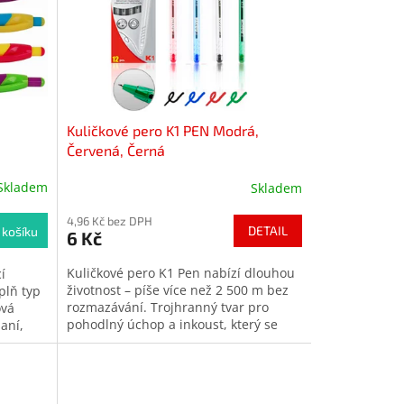
Kuličkové pero K1 PEN Modrá,
Červená, Černá
Skladem
Skladem
4,96 Kč bez DPH
DETAIL
 košíku
6 Kč
Kuličkové pero K1 Pen nabízí dlouhou
í
životnost – píše více než 2 500 m bez
plň typ
rozmazávání. Trojhranný tvar pro
ová
pohodlný úchop a inkoust, který se
aní,
nerozmazává. Dostupné ve 10
intenzivních barvách a dvou šířkách
stopy. Vysoká kvalita a technologie
proti vytékání inkoustu.