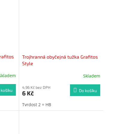
rafitos
Trojhranná obyčejná tužka Grafitos
Style
Skladem
Skladem
4,96 Kč bez DPH
 košíku
Do košíku
6 Kč
Tvrdost 2 = HB