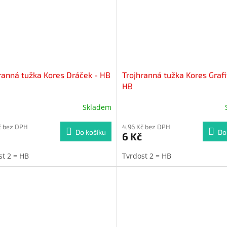
ranná tužka Kores Dráček - HB
Trojhranná tužka Kores Grafi
HB
Skladem
č bez DPH
4,96 Kč bez DPH
Do košíku
Do
6 Kč
st 2 = HB
Tvrdost 2 = HB