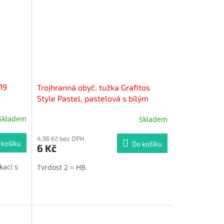
19
Trojhranná obyč. tužka Grafitos
Style Pastel, pastelová s bílým
potiskem - HB
Skladem
Skladem
4,96 Kč bez DPH
 košíku
Do košíku
6 Kč
kací s
Tvrdost 2 = HB