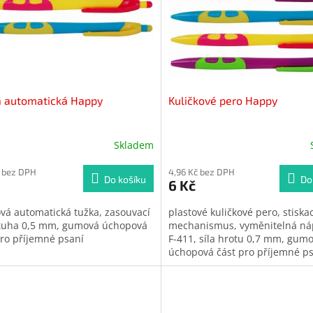
a automatická Happy
Kuličkové pero Happy
Skladem
Průměrné
hodnocení
č bez DPH
produktu
4,96 Kč bez DPH
Do košíku
Do
6 Kč
je
5,0
ová automatická tužka, zasouvací
plastové kuličkové pero, stiskac
z
 tuha 0,5 mm, gumová úchopová
mechanismus, vyměnitelná ná
5
pro příjemné psaní
F-411, síla hrotu 0,7 mm, gum
hvězdiček.
úchopová část pro příjemné ps
vhodné pro reklamní potisk