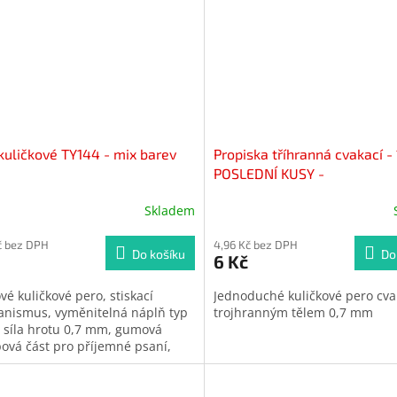
kuličkové TY144 - mix barev
Propiska tříhranná cvakací - 
POSLEDNÍ KUSY -
Skladem
č bez DPH
4,96 Kč bez DPH
Do košíku
Do
6 Kč
vé kuličkové pero, stiskací
Jednoduché kuličkové pero cva
nismus, vyměnitelná náplň typ
trojhranným tělem 0,7 mm
, síla hrotu 0,7 mm, gumová
ová část pro příjemné psaní,
é pro reklamní potisk