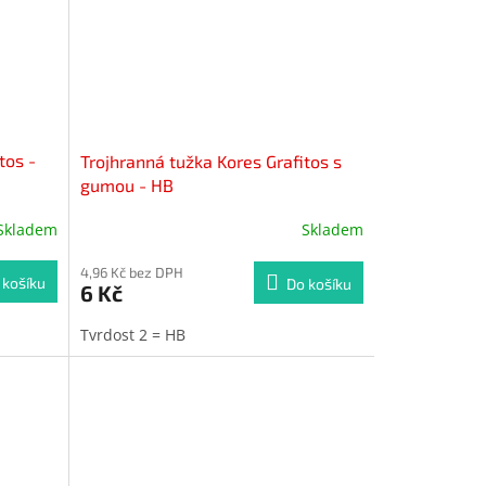
tos -
Trojhranná tužka Kores Grafitos s
gumou - HB
Skladem
Skladem
4,96 Kč bez DPH
 košíku
Do košíku
6 Kč
Tvrdost 2 = HB