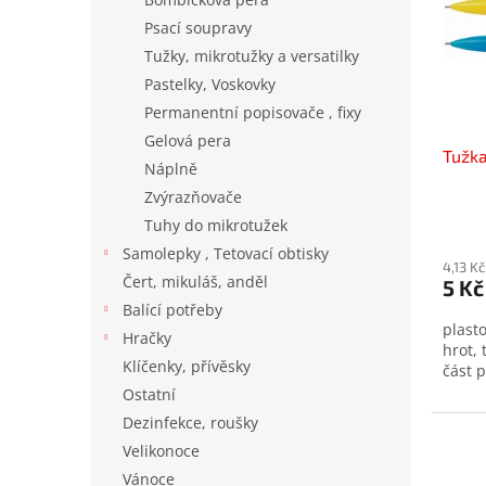
u
s
Psací soupravy
k
p
t
Tužky, mikrotužky a versatilky
r
ů
Pastelky, Voskovky
o
d
Permanentní popisovače , fixy
u
Gelová pera
Tužk
k
Náplně
t
Zvýrazňovače
ů
Tuhy do mikrotužek
Samolepky , Tetovací obtisky
4,13 K
Čert, mikuláš, anděl
5 Kč
Balící potřeby
plast
Hračky
hrot,
Klíčenky, přívěsky
část 
Ostatní
Dezinfekce, roušky
Velikonoce
Vánoce