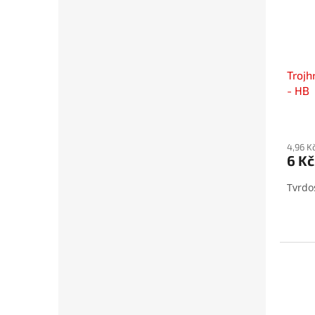
Trojh
- HB
4,96 K
6 Kč
Tvrdo