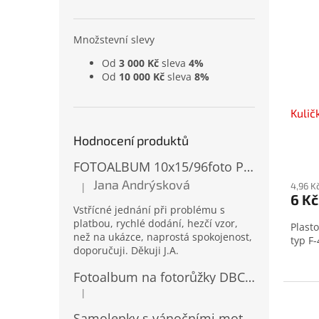
Množstevní slevy
Od
3 000 Kč
sleva
4%
Od
10 000 Kč
sleva
8%
Kulič
Hodnocení produktů
FOTOALBUM 10x15/96foto PP-4696 MIX
Jana Andrýsková
|
4,96 K
Hodnocení produktu je 5 z 5 hvězdiček.
6 Kč
Vstřícné jednání při problému s
platbou, rychlé dodání, hezčí vzor,
Plast
než na ukázce, naprostá spokojenost,
typ F
doporučuji. Děkuji J.A.
Fotoalbum na fotorůžky DBCL-30 Homage 2
|
Hodnocení produktu je 5 z 5 hvězdiček.
Samolepky s vánočními motivy 8 x 14,5 cm 10724