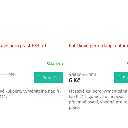
kové pero plast PK3-79
Kuličkové pero triangl color
Skladem
Průměrné
hodnocení
č bez DPH
produktu
4,96 Kč bez DPH
Do košíku
Do
6 Kč
je
5,0
ové kul.pero, vyměnitelná náplň -
Plastové kul.pero, vyměnitelná
z
-411,
typ F-411, gumová úchopová čá
5
příjemné psaní, vhodné pro r
hvězdiček.
potisk