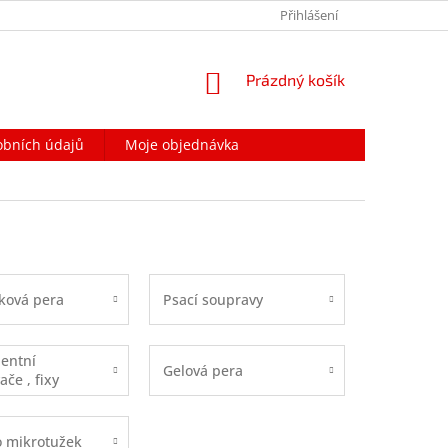
PODMÍNKY OCHRANY OSOBNÍCH ÚDAJŮ
Přihlášení
NAPIŠTE NÁM
NÁKUPNÍ
Prázdný košík
KOŠÍK
obních údajů
Moje objednávka
ková pera
Psací soupravy
entní
Gelová pera
če , fixy
 mikrotužek