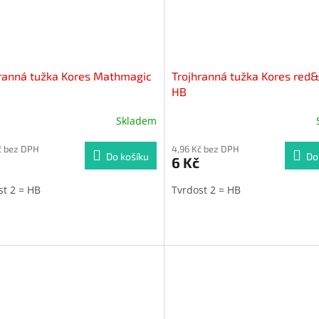
ranná tužka Kores Mathmagic
Trojhranná tužka Kores red&
HB
Skladem
Průměrné
hodnocení
č bez DPH
produktu
4,96 Kč bez DPH
Do košíku
Do
6 Kč
je
5,0
st 2 = HB
Tvrdost 2 = HB
z
5
hvězdiček.