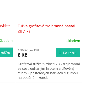
white -
Tužka grafitová trojhranná pastel
2B /1ks
Skladem
Skladem
4,96 Kč bez DPH
 košíku
Do košíku
6 Kč
Grafitová tužka tvrdosti 2B - trojhranná
se sestrouhaným hrotem a dřevěným
tělem v pastelových barvách s gumou
na opačném konci.