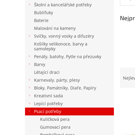
n
Školní a kancelářské potřeby
e
Bublifuky
l
Nejpr
Baterie
Malování na kameny
Svíčky, vonný vosky a difuzéry
Košilky velikonoce, barvy a
samolepky
Penály, batohy, Pytle na přezuvky
Barvy
Ř
Létající draci
a
Nejle
Karnevaly, párty, plesy
z
Bloky, Památníky, Diaře, Papíry
e
Kreativní sada
n
í
Lepící potřeby
p
Psací potřeby
V
r
Kuličková pera
ý
o
p
Gumovací pera
d
i
Bombičková pera