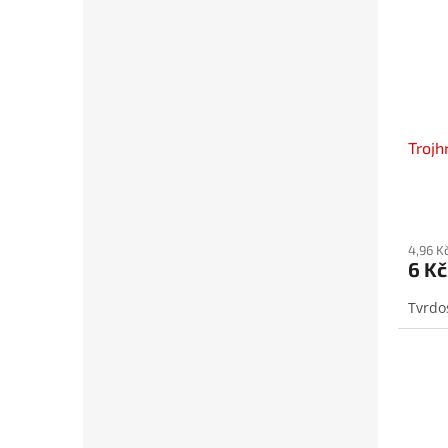
Trojh
4,96 K
6 Kč
Tvrdo