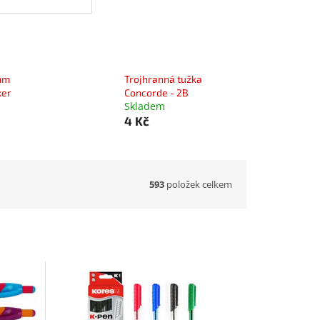
mm
Trojhranná tužka
ker
Concorde - 2B
Skladem
4 Kč
593
položek celkem