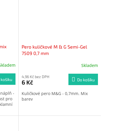
 mix
Pero kuličkové M & G Semi-Gel
7509 0,7 mm
Skladem
Skladem
4,96 Kč bez DPH
 košíku
Do košíku
6 Kč
 náplň -
Kuličkové pero M&G - 0,7mm. Mix
st pro
barev
eklamní