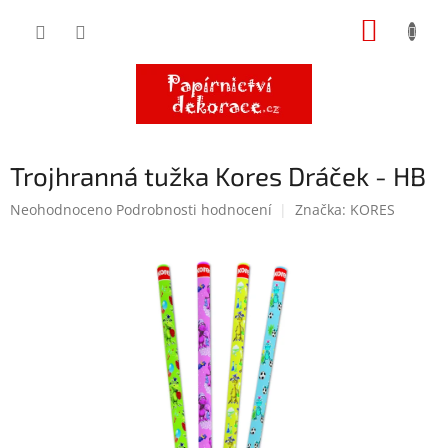
Přejít
NÁKUP
na
obsah
KOŠÍK
Trojhranná tužka Kores Dráček - HB
Průměrné
Neohodnoceno
Podrobnosti hodnocení
Značka:
KORES
hodnocení
produktu
je
0,0
z
5
hvězdiček.