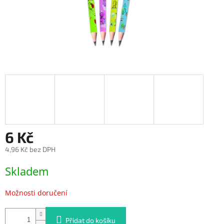
6 Kč
4,96 Kč bez DPH
Měrná
Skladem
cena:
Možnosti doručení
Přidat do košíku