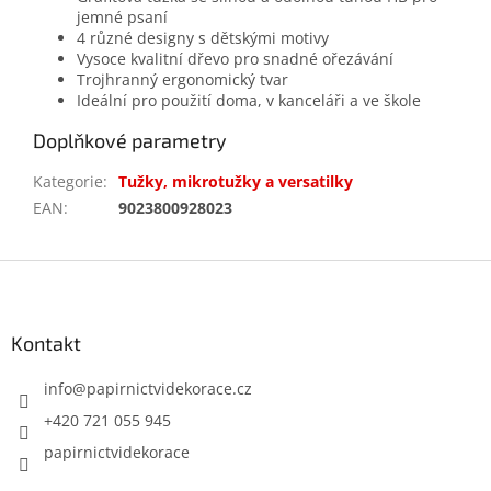
jemné psaní
4 různé designy s dětskými motivy
Vysoce kvalitní dřevo pro snadné ořezávání
Trojhranný ergonomický tvar
Ideální pro použití doma, v kanceláři a ve škole
Doplňkové parametry
Kategorie
:
Tužky, mikrotužky a versatilky
EAN
:
9023800928023
Z
á
p
a
Kontakt
t
í
info
@
papirnictvidekorace.cz
+420 721 055 945
papirnictvidekorace