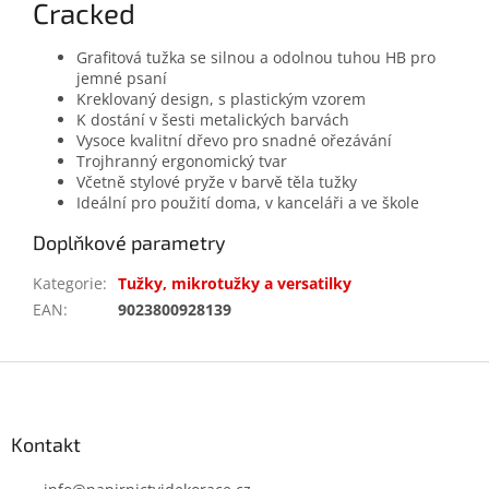
Cracked
Grafitová tužka se silnou a odolnou tuhou HB pro
jemné psaní
Kreklovaný design, s plastickým vzorem
K dostání v šesti metalických barvách
Vysoce kvalitní dřevo pro snadné ořezávání
Trojhranný ergonomický tvar
Včetně stylové pryže v barvě těla tužky
Ideální pro použití doma, v kanceláři a ve škole
Doplňkové parametry
Kategorie
:
Tužky, mikrotužky a versatilky
EAN
:
9023800928139
Z
á
p
a
Kontakt
t