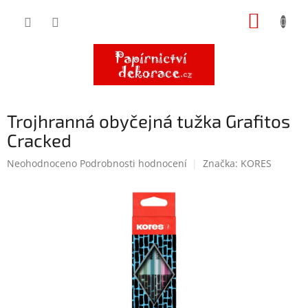
Přejít
NÁKUP
na
obsah
KOŠÍK
Trojhranná obyčejná tužka Grafitos
Cracked
Průměrné
Neohodnoceno
Podrobnosti hodnocení
Značka:
KORES
hodnocení
produktu
je
0,0
z
5
hvězdiček.