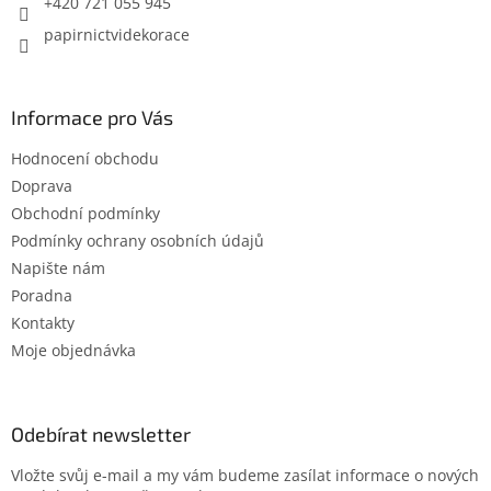
i
+420 721 055 945
s
papirnictvidekorace
u
Informace pro Vás
Hodnocení obchodu
Doprava
Obchodní podmínky
Podmínky ochrany osobních údajů
Napište nám
Poradna
Kontakty
Moje objednávka
Odebírat newsletter
Vložte svůj e-mail a my vám budeme zasílat informace o nových