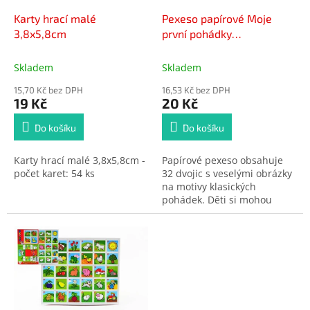
o
d
Karty hrací malé
Pexeso papírové Moje
u
3,8x5,8cm
první pohádky
k
společenská hra 27x23cm
t
Skladem
Skladem
ů
15,70 Kč bez DPH
16,53 Kč bez DPH
19 Kč
20 Kč
Do košíku
Do košíku
Karty hrací malé 3,8x5,8cm -
Papírové pexeso obsahuje
počet karet: 54 ks
32 dvojic s veselými obrázky
na motivy klasických
pohádek. Děti si mohou
sestavit i krabičku, do které
si všechny kartičky mohou
uklidit.