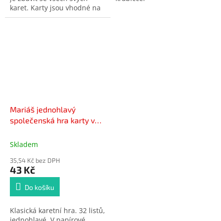
karet. Karty jsou vhodné na
dovolenou, cestu autem i na
výlet. Sada obsahuje 32
jednohlavých karet,
podrobný návod ke hře je
uvnitř balení. Vhodné pro
děti od 3 let.
Mariáš jednohlavý
společenská hra karty v
papírové krabičce
6,5x10x1cm
Skladem
35,54 Kč bez DPH
43 Kč
Do košíku
Klasická karetní hra. 32 listů,
jednohlavé. V papírové