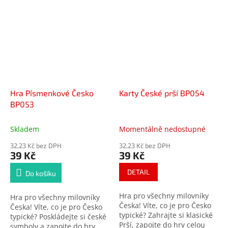
stejným symbolem + 1 Černý
Petr, v plastové krabičce
Hra Písmenkové Česko
Karty České prší BP054
BP053
Skladem
Momentálně nedostupné
32,23 Kč bez DPH
32,23 Kč bez DPH
39 Kč
39 Kč
DETAIL
Do košíku
Hra pro všechny milovníky
Hra pro všechny milovníky
Česka!
Víte, co je pro Česko
Česka!
Víte, co je pro Česko
typické?
Zahrajte si klasické
typické?
Poskládejte si české
Prší, zapojte do hry celou
symboly a zapojte do hry