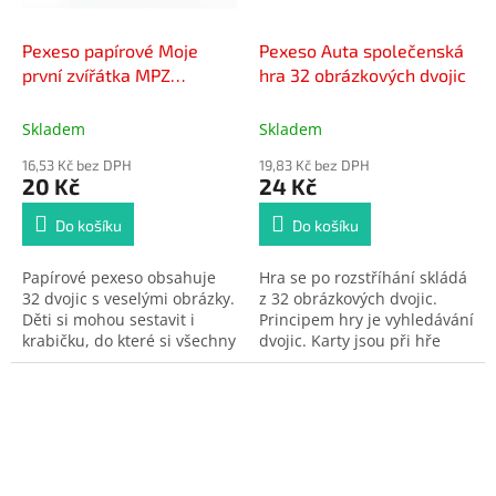
Pexeso papírové Moje
Pexeso Auta společenská
první zvířátka MPZ
hra 32 obrázkových dvojic
společenská hra 27x23cm
Skladem
Skladem
16,53 Kč bez DPH
19,83 Kč bez DPH
20 Kč
24 Kč
Do košíku
Do košíku
Papírové pexeso obsahuje
Hra se po rozstříhání skládá
32 dvojic s veselými obrázky.
z 32 obrázkových dvojic.
Děti si mohou sestavit i
Principem hry je vyhledávání
krabičku, do které si všechny
dvojic. Karty jsou při hře
kartičky mohou uklidit.
otočeny obrázkem dolů a
obracejí se po dvou. Je
nutné zapamatovat si
náměty obrázků a místo, na
kterém leží. Rozměr kartiček:
43 x 43 mm.