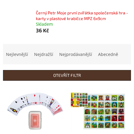
Černý Petr Moje první zvířátka společenská hra -
karty v plastové krabičce MPZ 6x9cm
Skladem
36 Kč
Ř
a
Nejlevnější
Nejdražší
Nejprodávanější
Abecedně
z
e
n
OTEVŘÍT FILTR
í
p
V
r
ý
o
p
d
i
u
s
k
p
t
r
ů