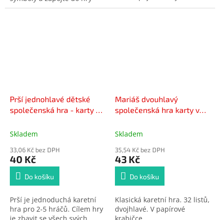
rodinu a zopakujte si naše
celou rodinu!
tradiční symboly!
Prší jednohlavé dětské
Mariáš dvouhlavý
společenská hra - karty v
společenská hra karty v
plastové krabičce
papírové krabičce
7x11x2cm
6,5x10x1cm
Skladem
Skladem
33,06 Kč bez DPH
35,54 Kč bez DPH
40 Kč
43 Kč
Do košíku
Do košíku
Prší je jednoduchá karetní
Klasická karetní hra. 32 listů,
hra pro 2-5 hráčů. Cílem hry
dvojhlavé. V papírové
je zbavit se všech svých
krabičce.