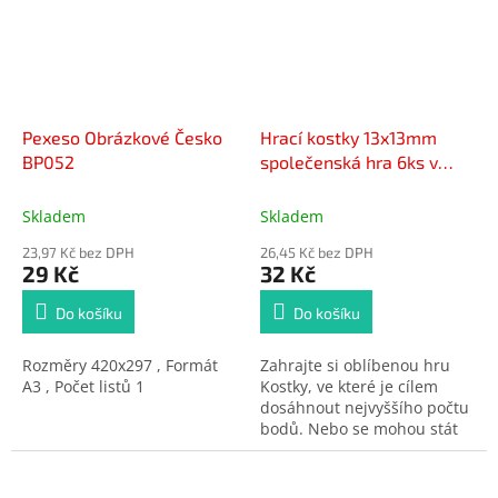
Pexeso Obrázkové Česko
Hrací kostky 13x13mm
BP052
společenská hra 6ks v
krabičce 9x5x2cm
Skladem
Skladem
23,97 Kč bez DPH
26,45 Kč bez DPH
29 Kč
32 Kč
Do košíku
Do košíku
Rozměry 420x297 , Formát
Zahrajte si oblíbenou hru
A3 , Počet listů 1
Kostky, ve které je cílem
dosáhnout nejvyššího počtu
bodů. Nebo se mohou stát
součástí zábavných
společenských her.
Obsahuje 6 ks kostek.