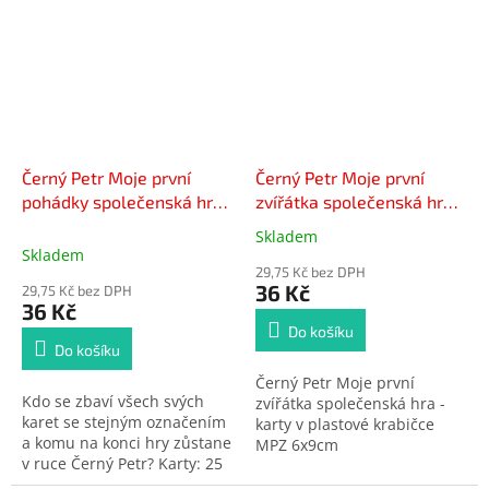
začíná, a to tak, že se zeptá
jednotlivé vlajky států a baví
kteréhokoliv z hráčů na
je zeměpis, 32 obrázkových
požadovanou kartu. Pokud
dvojic.
tuto kartu vyzvaný hráč má,
musí ji tazateli odevzdat.
Ten se může ptát na další
karty tak dlouho, dokud se
mu vyhledávání karet daří.
Černý Petr Moje první
Černý Petr Moje první
Vhodné od 3 let.
pohádky společenská hra
zvířátka společenská hra -
- karty v plastové krabičce
karty v plastové krabičce
Skladem
Průměrné
6x9cm
MPZ 6x9cm
Skladem
hodnocení
29,75 Kč bez DPH
produktu
36 Kč
29,75 Kč bez DPH
je
36 Kč
1,0
Do košíku
z
Do košíku
5
Černý Petr Moje první
hvězdiček.
Kdo se zbaví všech svých
zvířátka společenská hra -
karet se stejným označením
karty v plastové krabičce
a komu na konci hry zůstane
MPZ 6x9cm
v ruce Černý Petr? Karty: 25
karet - 12 dvojic označených