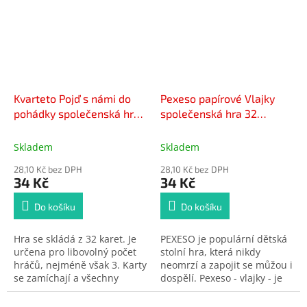
Kvarteto Pojď s námi do
Pexeso papírové Vlajky
pohádky společenská hra
společenská hra 32
- karty v papírové krabičce
obrázkových dvojic
6x9x1,5cm
21x30cm
Skladem
Skladem
28,10 Kč bez DPH
28,10 Kč bez DPH
34 Kč
34 Kč
Do košíku
Do košíku
Hra se skládá z 32 karet. Je
PEXESO je populární dětská
určena pro libovolný počet
stolní hra, která nikdy
hráčů, nejméně však 3. Karty
neomrzí a zapojit se můžou i
se zamíchají a všechny
dospělí. Pexeso - vlajky - je
rozdají mezi hráče. Hráč
vhodné pro děti, které se
zleva od rozdávajícího
chtějí naučit rozeznávat