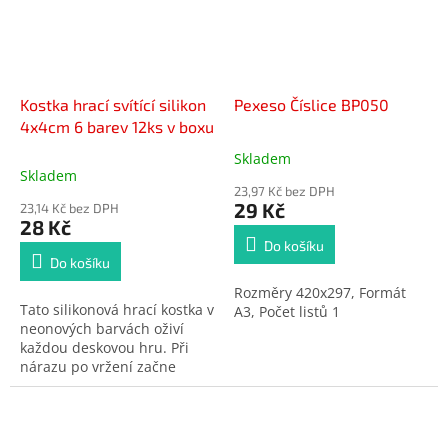
Kostka hrací svítící silikon
Pexeso Číslice BP050
4x4cm 6 barev 12ks v boxu
Skladem
Průměrné
Skladem
hodnocení
23,97 Kč bez DPH
produktu
29 Kč
23,14 Kč bez DPH
je
28 Kč
5,0
Do košíku
z
Do košíku
5
Rozměry 420x297, Formát
hvězdiček.
Tato silikonová hrací kostka v
A3, Počet listů 1
neonových barvách oživí
každou deskovou hru. Při
nárazu po vržení začne
kostka svítit. Kostka se
nemusí využívat použe při
hraní her, ale může být také
antistresovou hračkou.