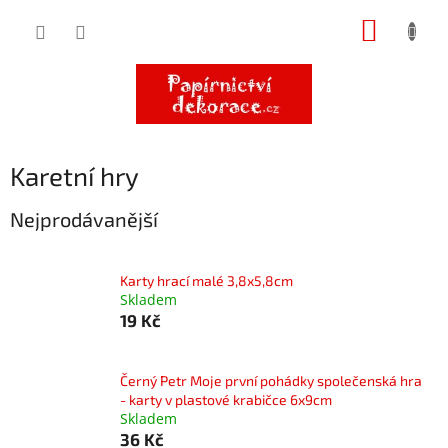
Přejít
NÁKUP
na
obsah
KOŠÍK
Karetní hry
Nejprodávanější
Karty hrací malé 3,8x5,8cm
Skladem
19 Kč
Černý Petr Moje první pohádky společenská hra
- karty v plastové krabičce 6x9cm
Skladem
36 Kč