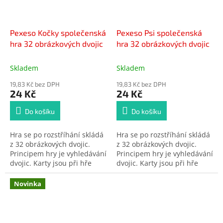
Pexeso Kočky společenská
Pexeso Psi společenská
hra 32 obrázkových dvojic
hra 32 obrázkových dvojic
Skladem
Skladem
19,83 Kč bez DPH
19,83 Kč bez DPH
24 Kč
24 Kč
Do košíku
Do košíku
Hra se po rozstříhání skládá
Hra se po rozstříhání skládá
z 32 obrázkových dvojic.
z 32 obrázkových dvojic.
Principem hry je vyhledávání
Principem hry je vyhledávání
dvojic. Karty jsou při hře
dvojic. Karty jsou při hře
otočeny obrázkem dolů a
otočeny obrázkem dolů a
obracejí se po dvou. Je
obracejí se po dvou. Je
Novinka
nutné zapamatovat si
nutné zapamatovat si
náměty obrázků a místo, na
náměty obrázků a místo, na
kterém leží. Rozměr kartiček:
kterém leží. Rozměr kartiček:
43 x 43 mm.
43 x 43 mm.