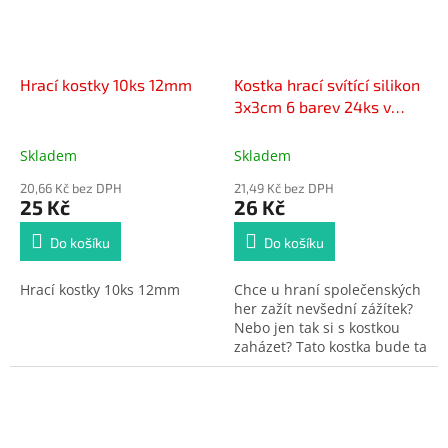
Hrací kostky 10ks 12mm
Kostka hrací svítící silikon
3x3cm 6 barev 24ks v
boxu
Skladem
Skladem
20,66 Kč bez DPH
21,49 Kč bez DPH
25 Kč
26 Kč
Do košíku
Do košíku
Hrací kostky 10ks 12mm
Chce u hraní společenských
her zažít nevšední zážítek?
Nebo jen tak si s kostkou
zaházet? Tato kostka bude ta
pravá! Je ze silikonu a při
dopadu na stůl začne
barevně blikat! Tak co, o
kolik políček se posuneš?