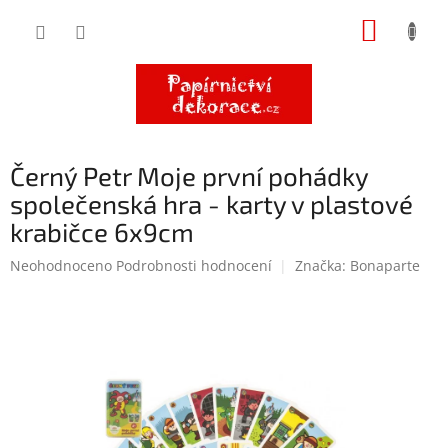
Přejít
NÁKUP
na
obsah
KOŠÍK
Černý Petr Moje první pohádky
společenská hra - karty v plastové
krabičce 6x9cm
Průměrné
Neohodnoceno
Podrobnosti hodnocení
Značka:
Bonaparte
hodnocení
produktu
je
0,0
z
5
hvězdiček.