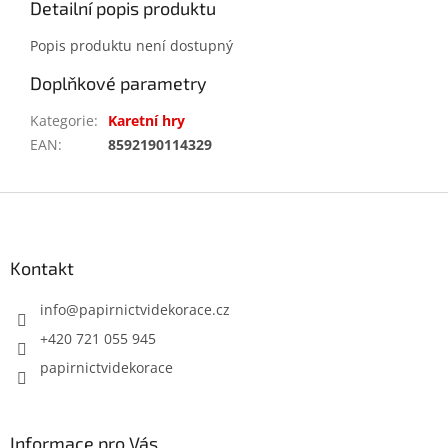
Detailní popis produktu
Popis produktu není dostupný
Doplňkové parametry
Kategorie
:
Karetní hry
EAN
:
8592190114329
Z
á
p
a
Kontakt
t
í
info
@
papirnictvidekorace.cz
+420 721 055 945
papirnictvidekorace
Informace pro Vás