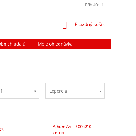
PODMÍNKY OCHRANY OSOBNÍCH ÚDAJŮ
Přihlášení
NAPIŠTE NÁM
NÁKUPNÍ
Prázdný košík
KOŠÍK
obních údajů
Moje objednávka
í
Leporela
Album A4 - 300x210 -
KS
černá