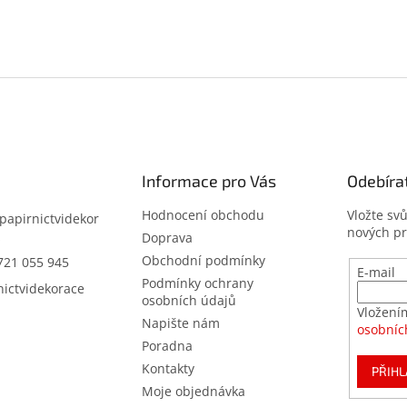
Informace pro Vás
Odebíra
Hodnocení obchodu
Vložte sv
papirnictvidekor
nových p
z
Doprava
Obchodní podmínky
721 055 945
E-mail
Podmínky ochrany
nictvidekorace
osobních údajů
Vložení
Napište nám
osobníc
Poradna
Kontakty
PŘIHL
Moje objednávka