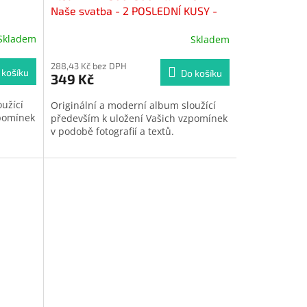
Naše svatba - 2 POSLEDNÍ KUSY -
Skladem
Skladem
288,43 Kč bez DPH
 košíku
Do košíku
349 Kč
užící
Originální a moderní album sloužící
zpomínek
především k uložení Vašich vzpomínek
v podobě fotografií a textů.