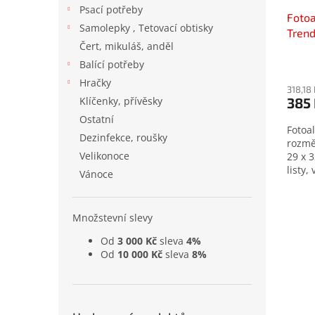
Psací potřeby
Foto
Samolepky , Tetovací obtisky
Tren
Čert, mikuláš, anděl
Prům
Balící potřeby
hodno
Hračky
produ
318,18
385
Klíčenky, přívěsky
je
5,0
Ostatní
Fotoa
z
Dezinfekce, roušky
rozmě
5
Velikonoce
29 x 
hvězd
listy,
Vánoce
Množstevní slevy
Od
3 000 Kč
sleva
4%
Od
10 000 Kč
sleva
8%