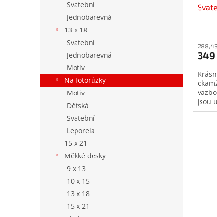
Svatební
Svate
t
Jednobarevná
ů
13 x 18
Svatební
288,43
349
Jednobarevná
Motiv
Krásn
Na fotorůžky
okamž
vazbo
Motiv
jsou 
Dětská
mašli.
Svatební
Leporela
15 x 21
Měkké desky
9 x 13
10 x 15
13 x 18
15 x 21