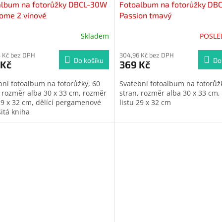
album na fotorůžky DBCL-30W
Fotoalbum na fotorůžky DB
ome 2 vínové
Passion tmavý
Skladem
POSLE
ěrné
Průměrné
cení
hodnocení
ktu
 Kč bez DPH
produktu
304,96 Kč bez DPH
Do košíku
Do
 Kč
369 Kč
je
4,0
bní fotoalbum na fotorůžky, 60
Svatební fotoalbum na fotorůž
z
, rozměr alba 30 x 33 cm, rozměr
stran, rozměr alba 30 x 33 cm,
5
 29 x 32 cm, dělící pergamenové
listu 29 x 32 cm
iček.
hvězdiček.
 šitá kniha