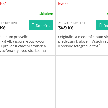
bní
Kytice
Skladem
 Kč bez DPH
288,43 Kč bez DPH
Do košíku
Do
 Kč
349 Kč
é album pro velké
Originální a moderní album slo
iky!
Alba jsou s kroužkovou
především k uložení Vašich v
u pro lepší otáčení stránek a
v podobě fotografií a textů.
uzavřená stylovou stužkou na