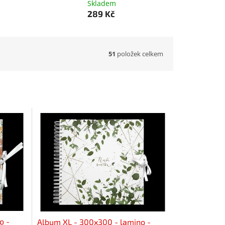
Skladem
289 Kč
51
položek celkem
o -
Album XL - 300x300 - lamino -