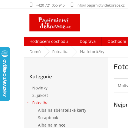
Přejít
+420 721 055 945
info@papirnictvidekorace.cz
na
obsah
Hodnocení obchodu
Doprava
Obchodní 
Domů
Fotoalba
Na fotorůžky
P
Foto
o
Přeskočit
s
Kategorie
kategorie
t
r
Moti
Novinky
a
2. jakost
n
Fotoalba
Nejpr
n
í
Alba na sběratelské karty
p
Scrapbook
a
Alba na mince