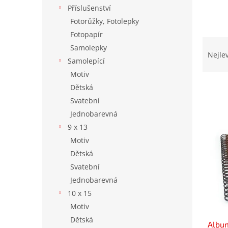
n
Příslušenství
e
Fotorůžky, Fotolepky
l
Fotopapír
Ř
Samolepky
a
Nejle
Samolepící
z
Motiv
e
n
Dětská
í
Svatební
p
V
Jednobarevná
r
ý
9 x 13
o
p
Motiv
d
i
u
Dětská
s
k
Svatební
p
t
Jednobarevná
r
ů
o
10 x 15
d
Motiv
u
Dětská
Album
k