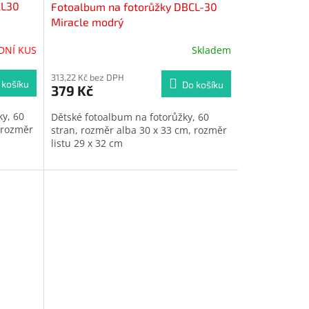
CL30
Fotoalbum na fotorůžky DBCL-30
Miracle modrý
DNÍ KUS
Skladem
313,22 Kč bez DPH
 košíku
Do košíku
379 Kč
ky, 60
Dětské fotoalbum na fotorůžky, 60
 rozměr
stran, rozměr alba 30 x 33 cm, rozměr
listu 29 x 32 cm