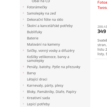
Obal na CD
Foto
Fotorámečky
Twos
Samolepky na zeď
Prům
Dekorační fólie na sklo
hodno
Školní a kancelářské potřeby
produ
288,43
349
je
Bublifuky
5,0
Baterie
Svate
z
Malování na kameny
stran
5
listu
hvězd
Svíčky, vonný vosky a difuzéry
listy,
Košilky velikonoce, barvy a
samolepky
Penály, batohy, Pytle na přezuvky
Barvy
Létající draci
Karnevaly, párty, plesy
Bloky, Památníky, Diaře, Papíry
Kreativní sada
Lepící potřeby