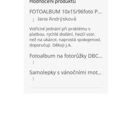
Hodnocení produktů
FOTOALBUM 10x15/96foto PP-4696 MIX
Jana Andrýsková
|
Hodnocení produktu je 5 z 5 hvězdiček.
Vstřícné jednání při problému s
platbou, rychlé dodání, hezčí vzor,
než na ukázce, naprostá spokojenost,
doporučuji. Děkuji J.A.
Fotoalbum na fotorůžky DBCL-30 Homage 2
|
Hodnocení produktu je 5 z 5 hvězdiček.
Samolepky s vánočními motivy 8 x 14,5 cm 10724
|
Hodnocení produktu je 4 z 5 hvězdiček.