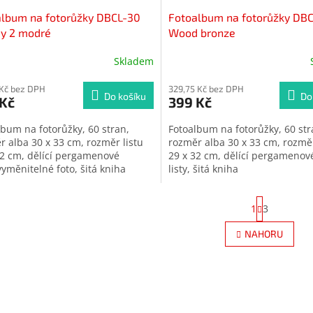
album na fotorůžky DBCL-30
Fotoalbum na fotorůžky DB
dy 2 modré
Wood bronze
Skladem
ěrné
cení
ktu
 Kč bez DPH
329,75 Kč bez DPH
Do košíku
Do
 Kč
399 Kč
lbum na fotorůžky, 60 stran,
Fotoalbum na fotorůžky, 60 str
r alba 30 x 33 cm, rozměr listu
rozměr alba 30 x 33 cm, rozměr
32 cm, dělící pergamenové
29 x 32 cm, dělící pergamenov
iček.
vyměnitelné foto,
šitá kniha
listy, šitá kniha
S
1
3
t
r
O
NAHORU
á
v
n
l
k
á
o
d
v
a
á
c
n