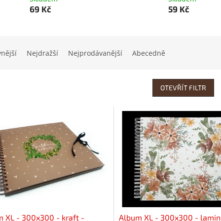
69 Kč
59 Kč
vnější
Nejdražší
Nejprodávanější
Abecedně
OTEVŘÍT FILTR
 XL - 300x300 - kraft -
Album XL - 300x300 - lamin