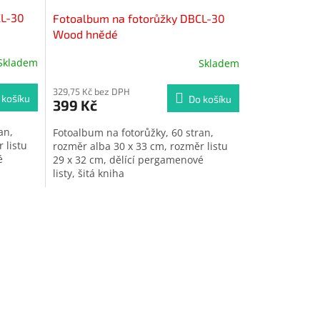
CL-30
Fotoalbum na fotorůžky DBCL-30
Wood hnědé
Skladem
Skladem
329,75 Kč bez DPH
 košíku
Do košíku
399 Kč
an,
Fotoalbum na fotorůžky, 60 stran,
 listu
rozměr alba 30 x 33 cm, rozměr listu
é
29 x 32 cm, dělící pergamenové
listy, šitá kniha