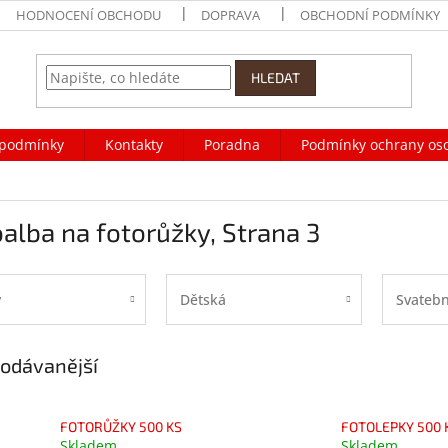
HODNOCENÍ OBCHODU
DOPRAVA
OBCHODNÍ PODMÍNKY
HLEDAT
podmínky
Kontakty
Poradna
Podmínky ochrany os
alba na fotorůžky
, Strana 3
v
Dětská
Svatebn
odávanější
FOTORŮŽKY 500 KS
FOTOLEPKY 500 
Skladem
Skladem