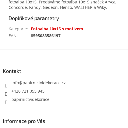
fotoalba 10x15. Prodáváme fotoalba 10x15 značek Aryca,
Concorde, Fandy, Gedeon, Henzo, WALTHER a Wiky.
Doplňkové parametry
Kategorie
:
Fotoalba 10x15 s motivem
EAN
:
8595083586197
Z
á
p
a
Kontakt
t
í
info
@
papirnictvidekorace.cz
+420 721 055 945
papirnictvidekorace
Informace pro Vás