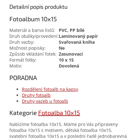
Detailní popis produktu
Fotoalbum 10x15
Materiál a barva listů:
PVC, PP bílé
Druh obálky/provedení:
Laminovaný papír
Druh vazby:
Svařovaná kniha
Možnost popisky:
Ne
Způsob vkládání fotek:
Zasunovací
Formát fotky:
10 x 15
Motiv:
Dovolená
PORADNA
Rozdělení fotoalb na kapsy
Druhy fotoalb
Druhy vazeb u fotoalb
Kategorie
Fotoalba 10x15
Nabízíme fotoalba 10x15. Máme pro Vás připraveny
fotoalba 10x15 s motivem, dětská fotoalba 10x15,
svatební fotoalba 10x15 a v poslední řadě jednobarevná