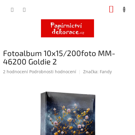
Přejít
NÁKUP
na
obsah
KOŠÍK
Fotoalbum 10x15/200foto MM-
46200 Goldie 2
Průměrné
2 hodnocení
Podrobnosti hodnocení
Značka:
Fandy
hodnocení
produktu
je
5,0
z
5
hvězdiček.