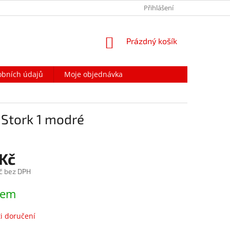
PODMÍNKY OCHRANY OSOBNÍCH ÚDAJŮ
Přihlášení
NAPIŠTE NÁM
NÁKUPNÍ
Prázdný košík
KOŠÍK
obních údajů
Moje objednávka
Stork 1 modré
 Kč
č bez DPH
dem
i doručení