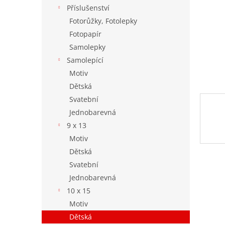
n
Příslušenství
e
Fotorůžky, Fotolepky
l
Fotopapír
Samolepky
Samolepící
Motiv
Dětská
Svatební
Jednobarevná
9 x 13
Motiv
Dětská
Svatební
Jednobarevná
10 x 15
Motiv
Dětská