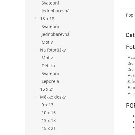
Svatební
Jednobarevná
Popi
13 x 18
Svatební
Det
Jednobarevná
Motiv
Fo
Na fotorůžky
Motiv
Mate
Druh
Dětská
Druh
Svatební
Možn
Leporela
Způs
Form
15 x 21
Moti
Měkké desky
PO
9 x 13
10 x 15
13 x 18
15 x 21