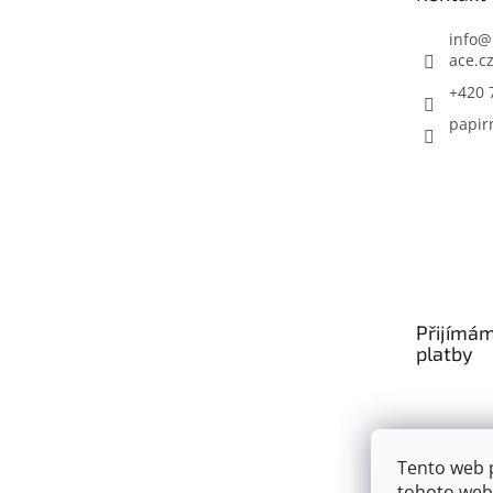
í
info
@
ace.c
+420 
papir
Přijímám
platby
Tento web 
tohoto webu