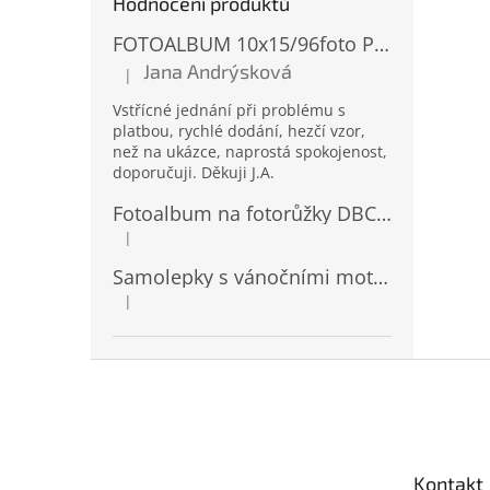
Hodnocení produktů
FOTOALBUM 10x15/96foto PP-4696 MIX
Jana Andrýsková
|
Hodnocení produktu je 5 z 5 hvězdiček.
Vstřícné jednání při problému s
platbou, rychlé dodání, hezčí vzor,
než na ukázce, naprostá spokojenost,
doporučuji. Děkuji J.A.
Fotoalbum na fotorůžky DBCL-30 Homage 2
|
Hodnocení produktu je 5 z 5 hvězdiček.
Samolepky s vánočními motivy 8 x 14,5 cm 10724
|
Hodnocení produktu je 4 z 5 hvězdiček.
Z
á
p
a
t
Kontakt