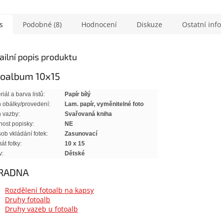
s
Podobné (8)
Hodnocení
Diskuze
Ostatní inf
ailní popis produktu
toalbum 10x15
riál a barva listů:
Papír bílý
 obálky/provedení:
Lam. papír, vyměnitelné foto
 vazby:
Svařovaná
kniha
ost popisky:
NE
ob vkládání fotek:
Zasunovací
át fotky:
10 x 15
v:
Dětské
RADNA
Rozdělení fotoalb na kapsy
Druhy fotoalb
Druhy vazeb u fotoalb