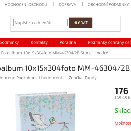
HODNOCENÍ OBCHODU
DOPRAVA
OBCHODNÍ PODMÍNKY
HLEDAT
podmínky
Kontakty
Poradna
Podmínky ochrany os
Fotoalbum 10x15x304foto MM-46304/2B Stork 1 modré
oalbum 10x15x304foto MM-46304/2B 
né
dnoceno
Podrobnosti hodnocení
Značka:
Fandy
ení
176
tu
145,45 K
Měrná
Skla
cena:
ek.
Možnost