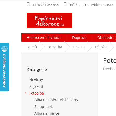
Přejít
+420 721 055 945
info@papirnictvidekorace.cz
na
obsah
Hodnocení obchodu
Doprava
Obchodní 
Domů
Fotoalba
10 x 15
Dětská
P
Fot
o
Přeskočit
s
Průměr
Kategorie
Neoho
kategorie
t
hodnoc
r
produk
Novinky
a
je
2. jakost
n
0,0
Fotoalba
z
n
5
í
Alba na sběratelské karty
hvězdič
p
Scrapbook
a
Alba na mince