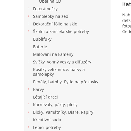
Obal na CD
Ka
Fotorámečky
Nabí
Samolepky na zeď
děts
Dekorační fólie na sklo
foto
Gede
Školní a kancelářské potřeby
Bublifuky
Baterie
Malování na kameny
Svíčky, vonný vosky a difuzéry
Košilky velikonoce, barvy a
samolepky
Penály, batohy, Pytle na přezuvky
Barvy
Létající draci
Karnevaly, párty, plesy
Bloky, Památníky, Diaře, Papíry
Kreativní sada
Lepící potřeby