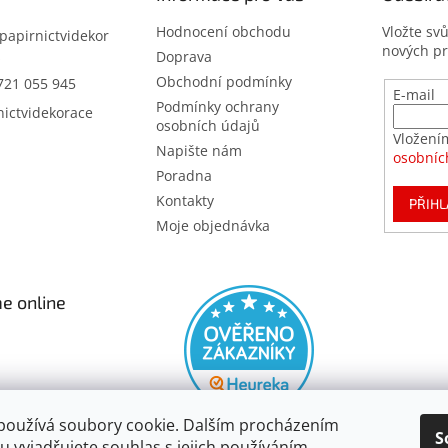
Hodnocení obchodu
Vložte sv
papirnictvidekor
nových p
z
Doprava
Obchodní podmínky
721 055 945
E-mail
Podmínky ochrany
nictvidekorace
osobních údajů
Vložení
Napište nám
osobníc
Poradna
Kontakty
PŘIHL
Moje objednávka
e online
používá soubory cookie. Dalším procházením
S
 vyjadřujete souhlas s jejich používáním.