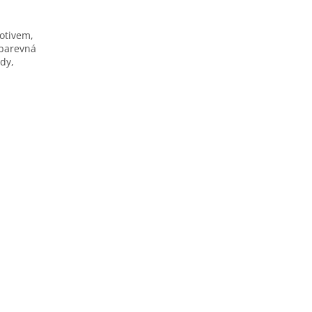
otivem,
obarevná
dy,