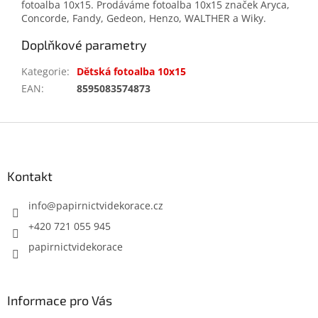
fotoalba 10x15. Prodáváme fotoalba 10x15 značek Aryca,
Concorde, Fandy, Gedeon, Henzo, WALTHER a Wiky.
Doplňkové parametry
Kategorie
:
Dětská fotoalba 10x15
EAN
:
8595083574873
Z
á
p
a
Kontakt
t
í
info
@
papirnictvidekorace.cz
+420 721 055 945
papirnictvidekorace
Informace pro Vás