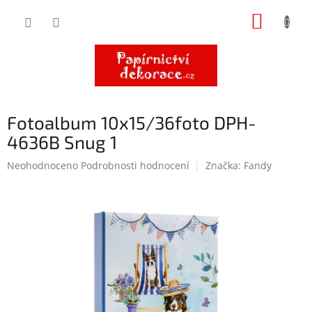
Přejít
NÁKUP
na
obsah
KOŠÍK
Fotoalbum 10x15/36foto DPH-
4636B Snug 1
Průměrné
Neohodnoceno
Podrobnosti hodnocení
Značka:
Fandy
hodnocení
produktu
je
0,0
z
5
hvězdiček.