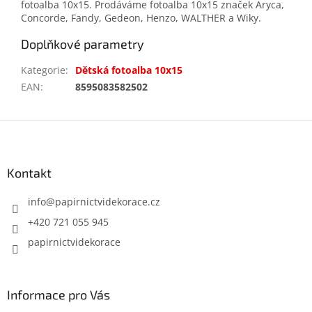
fotoalba 10x15. Prodáváme fotoalba 10x15 značek Aryca,
Concorde, Fandy, Gedeon, Henzo, WALTHER a Wiky.
Doplňkové parametry
Kategorie
:
Dětská fotoalba 10x15
EAN
:
8595083582502
Z
á
p
a
Kontakt
t
í
info
@
papirnictvidekorace.cz
+420 721 055 945
papirnictvidekorace
Informace pro Vás