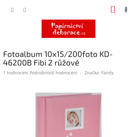
Přejít
NÁKUP
na
obsah
KOŠÍK
Fotoalbum 10x15/200foto KD-
46200B Fibi 2 růžové
Průměrné
1 hodnocení
Podrobnosti hodnocení
Značka:
Fandy
hodnocení
produktu
je
5,0
z
5
hvězdiček.