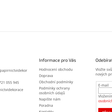
Informace pro Vás
Odebíra
Hodnocení obchodu
Vložte sv
papirnictvidekor
nových p
z
Doprava
Obchodní podmínky
721 055 945
E-mail
Podmínky ochrany
nictvidekorace
osobních údajů
Vložení
Napište nám
osobníc
Poradna
Kontakty