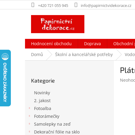
Přejít
+420 721 055 945
info@papirnictvidekorace.cz
na
obsah
Hodnocení obchodu
Doprava
Obchodní 
Domů
Školní a kancelářské potřeby
Vodo
P
Plát
o
Přeskočit
s
Průměr
Kategorie
Neoho
kategorie
t
hodnoc
r
produk
Novinky
a
je
2. jakost
n
0,0
Fotoalba
z
n
5
í
Fotorámečky
hvězdič
p
Samolepky na zeď
a
Dekorační fólie na sklo