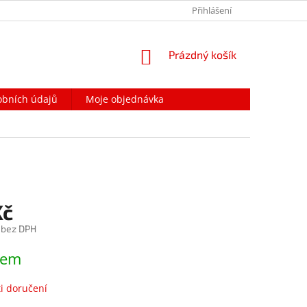
PODMÍNKY OCHRANY OSOBNÍCH ÚDAJŮ
Přihlášení
NAPIŠTE NÁM
NÁKUPNÍ
Prázdný košík
KOŠÍK
obních údajů
Moje objednávka
Kč
 bez DPH
dem
i doručení