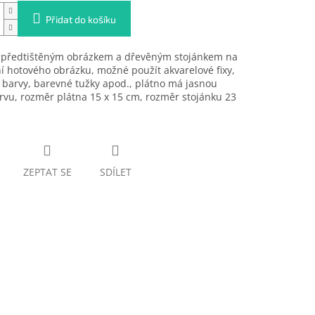
Přidat do košíku
s předtištěným obrázkem a dřevěným stojánkem na
í hotového obrázku, možné použít akvarelové fixy,
 barvy, barevné tužky apod., plátno má jasnou
rvu, rozměr plátna 15 x 15 cm, rozměr stojánku 23
ZEPTAT SE
SDÍLET