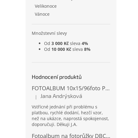
Velikonoce
Vánoce
Množstevní slevy
Od
3 000 Kč
sleva
4%
Od
10 000 Kč
sleva
8%
Hodnocení produktů
FOTOALBUM 10x15/96foto PP-4696 MIX
Jana Andrýsková
|
Hodnocení produktu je 5 z 5 hvězdiček.
Vstřícné jednání při problému s
platbou, rychlé dodání, hezčí vzor,
než na ukázce, naprostá spokojenost,
doporučuji. Děkuji J.A.
Fotoalbum na fotorůžky DBCL-30 Homage 2