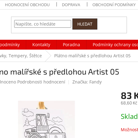
HODNOCENÍ OBCHODU
DOPRAVA
OBCHODNÍ PODMÍNKY
HLEDAT
podmínky
Kontakty
Poradna
Podmínky ochrany os
vky, Tempery, Štětce
Plátno malířské s předlohou Artist 05
no malířské s předlohou Artist 05
né
dnoceno
Podrobnosti hodnocení
Značka:
Fandy
ení
83 
tu
68,60 Kč
Měrná
Skla
cena:
ek.
Možnost