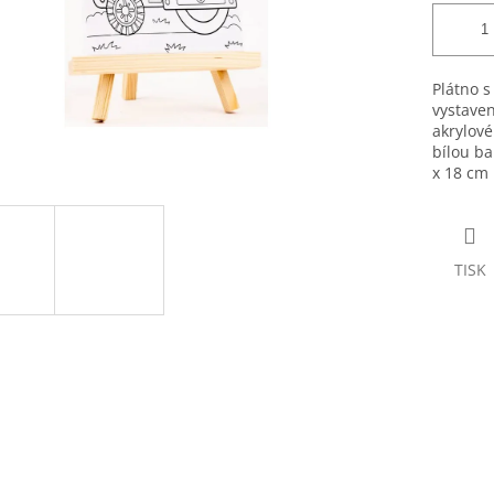
Plátno 
vystaven
akrylové
bílou ba
x 18 cm
TISK