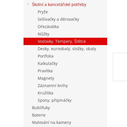
n
Školní a kancelářské potřeby
e
Pryže
l
Sešívačky a děrovačky
Ořezávátka
Nůžky
Vodovky, Tempery, Štětce
Desky, euroobaly, složky, obaly
Portfolia
Kalkulačky
Pravítka
Magnety
Záznamní knihy
Kružítka
Spony, připínáčky
Bublifuky
Baterie
Malování na kameny