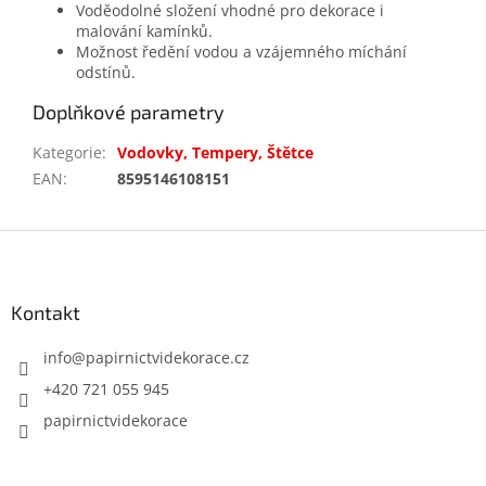
Voděodolné složení vhodné pro dekorace i
malování kamínků.
Možnost ředění vodou a vzájemného míchání
odstínů.
Doplňkové parametry
Kategorie
:
Vodovky, Tempery, Štětce
EAN
:
8595146108151
Z
á
p
a
Kontakt
t
í
info
@
papirnictvidekorace.cz
+420 721 055 945
papirnictvidekorace