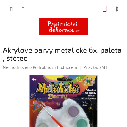
Přejít
NÁKUP
na
obsah
KOŠÍK
Akrylové barvy metalické 6x, paleta
, štětec
Průměrné
Neohodnoceno
Podrobnosti hodnocení
Značka:
SMT
hodnocení
produktu
je
0,0
z
5
hvězdiček.