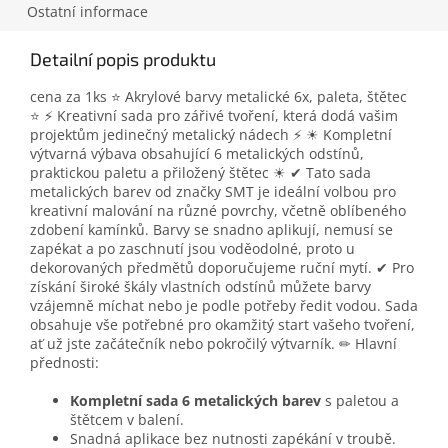
Ostatní informace
Detailní popis produktu
cena za 1ks ⭐ Akrylové barvy metalické 6x, paleta, štětec
⭐ ⚡ Kreativní sada pro zářivé tvoření, která dodá vašim
projektům jedinečný metalický nádech ⚡ ☀ Kompletní
výtvarná výbava obsahující 6 metalických odstínů,
praktickou paletu a přiložený štětec ☀ ✔ Tato sada
metalických barev od značky SMT je ideální volbou pro
kreativní malování na různé povrchy, včetně oblíbeného
zdobení kamínků. Barvy se snadno aplikují, nemusí se
zapékat a po zaschnutí jsou voděodolné, proto u
dekorovaných předmětů doporučujeme ruční mytí. ✔ Pro
získání široké škály vlastních odstínů můžete barvy
vzájemně míchat nebo je podle potřeby ředit vodou. Sada
obsahuje vše potřebné pro okamžitý start vašeho tvoření,
ať už jste začátečník nebo pokročilý výtvarník. ✏ Hlavní
přednosti:
Kompletní sada 6 metalických barev
s paletou a
štětcem v balení.
Snadná aplikace bez nutnosti zapékání v troubě.