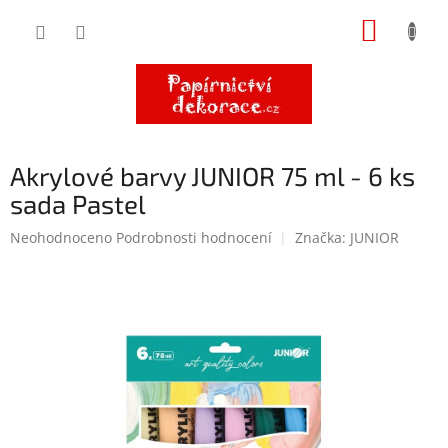
Přejít
NÁKUP
na
obsah
KOŠÍK
Akrylové barvy JUNIOR 75 ml - 6 ks
sada Pastel
Průměrné
Neohodnoceno
Podrobnosti hodnocení
Značka:
JUNIOR
hodnocení
produktu
je
0,0
z
5
hvězdiček.