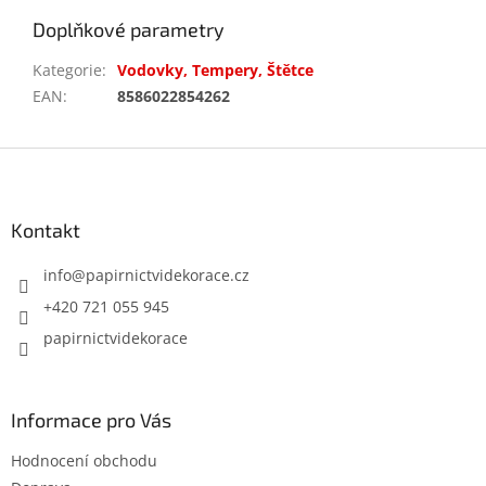
Doplňkové parametry
Kategorie
:
Vodovky, Tempery, Štětce
EAN
:
8586022854262
Z
á
p
a
Kontakt
t
í
info
@
papirnictvidekorace.cz
+420 721 055 945
papirnictvidekorace
Informace pro Vás
Hodnocení obchodu