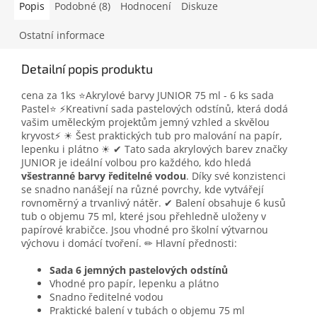
Popis
Podobné (8)
Hodnocení
Diskuze
Ostatní informace
Detailní popis produktu
cena za 1ks ⭐Akrylové barvy JUNIOR 75 ml - 6 ks sada
Pastel⭐ ⚡Kreativní sada pastelových odstínů, která dodá
vašim uměleckým projektům jemný vzhled a skvělou
kryvost⚡ ☀ Šest praktických tub pro malování na papír,
lepenku i plátno ☀ ✔ Tato sada akrylových barev značky
JUNIOR je ideální volbou pro každého, kdo hledá
všestranné barvy ředitelné vodou
. Díky své konzistenci
se snadno nanášejí na různé povrchy, kde vytvářejí
rovnoměrný a trvanlivý nátěr. ✔ Balení obsahuje 6 kusů
tub o objemu 75 ml, které jsou přehledně uloženy v
papírové krabičce. Jsou vhodné pro školní výtvarnou
výchovu i domácí tvoření. ✏ Hlavní přednosti:
Sada 6 jemných pastelových odstínů
Vhodné pro papír, lepenku a plátno
Snadno ředitelné vodou
Praktické balení v tubách o objemu 75 ml