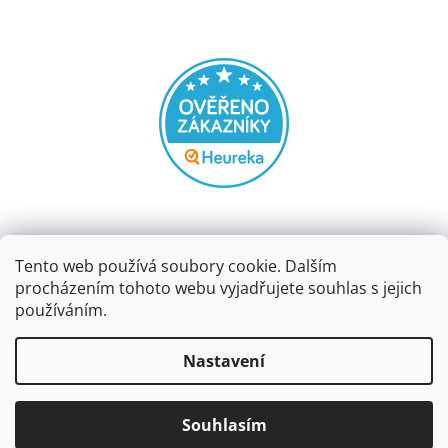
Tento web používá soubory cookie. Dalším
procházením tohoto webu vyjadřujete souhlas s jejich
používáním.
Vytvořil Shoptet
Nastavení
Copyright 2026
Papírnictví dekorace
. Všechna práva
Souhlasím
vyhrazena.