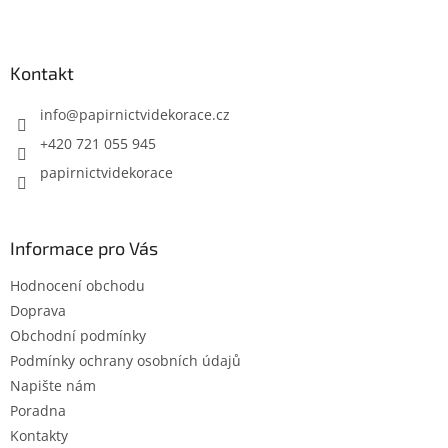
Z
á
p
a
Kontakt
t
í
info
@
papirnictvidekorace.cz
+420 721 055 945
papirnictvidekorace
Informace pro Vás
Hodnocení obchodu
Doprava
Obchodní podmínky
Podmínky ochrany osobních údajů
Napište nám
Poradna
Kontakty