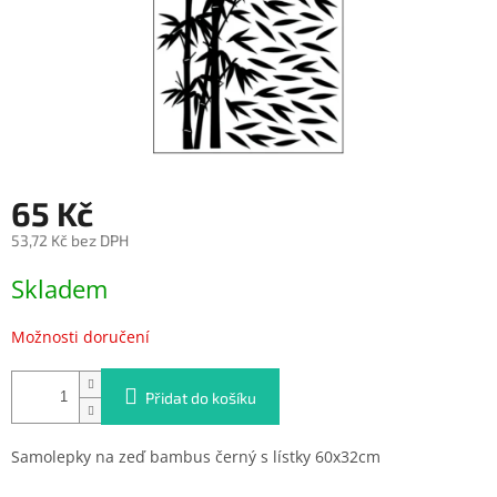
65 Kč
53,72 Kč bez DPH
Měrná
Skladem
cena:
Možnosti doručení
Přidat do košíku
Samolepky na zeď bambus černý s lístky 60x32cm