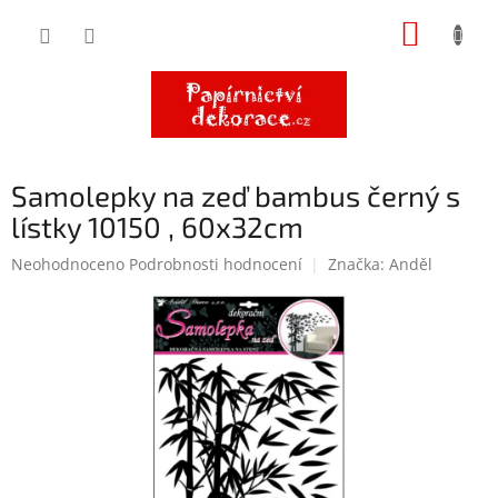
Přejít
NÁKUP
na
obsah
KOŠÍK
Samolepky na zeď bambus černý s
lístky 10150 , 60x32cm
Průměrné
Neohodnoceno
Podrobnosti hodnocení
Značka:
Anděl
hodnocení
produktu
je
0,0
z
5
hvězdiček.