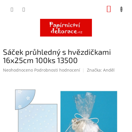
Přejít
NÁKUP
na
obsah
KOŠÍK
Sáček průhledný s hvězdičkami
16x25cm 100ks 13500
Průměrné
Neohodnoceno
Podrobnosti hodnocení
Značka:
Anděl
hodnocení
produktu
je
0,0
z
5
hvězdiček.