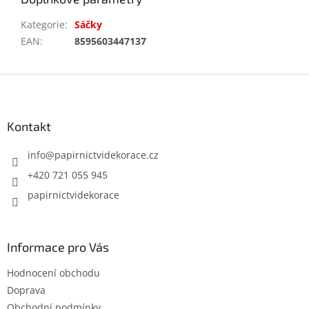
Kategorie
:
Sáčky
EAN
:
8595603447137
Z
á
p
a
Kontakt
t
í
info
@
papirnictvidekorace.cz
+420 721 055 945
papirnictvidekorace
Informace pro Vás
Hodnocení obchodu
Doprava
Obchodní podmínky