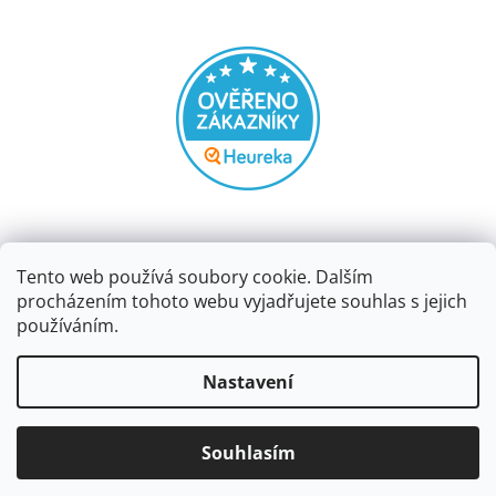
Tento web používá soubory cookie. Dalším
procházením tohoto webu vyjadřujete souhlas s jejich
používáním.
Vytvořil Shoptet
Nastavení
Copyright 2026
Papírnictví dekorace
. Všechna práva
Souhlasím
vyhrazena.