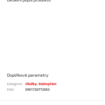
Doplňkové parametry
Kategorie
:
Obálky, blahopřání
EAN
:
5901720772053
Z