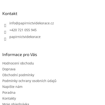
á
p
a
Kontakt
t
í
info
@
papirnictvidekorace.cz
+420 721 055 945
papirnictvidekorace
Informace pro Vás
Hodnocení obchodu
Doprava
Obchodní podmínky
Podmínky ochrany osobních údajů
Napište nám
Poradna
Kontakty
Moje objednávka