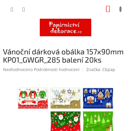
Přejít
NÁKUP
na
obsah
KOŠÍK
Vánoční dárková obálka 157x90mm
KP01_GWGR_285 balení 20ks
Průměrné
Neohodnoceno
Podrobnosti hodnocení
Značka:
Cbpap
hodnocení
produktu
je
0,0
z
5
hvězdiček.