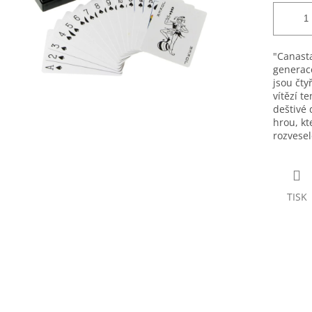
"Canasta
generace
jsou čty
vítězí t
deštivé 
hrou, k
rozvesel
TISK