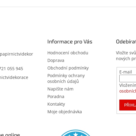
Informace pro Vás
Odebíra
Hodnocení obchodu
Vložte sv
papirnictvidekor
nových p
z
Doprava
Obchodní podmínky
721 055 945
E-mail
Podmínky ochrany
nictvidekorace
osobních údajů
Vložení
Napište nám
osobníc
Poradna
Kontakty
PŘIHL
Moje objednávka
e online