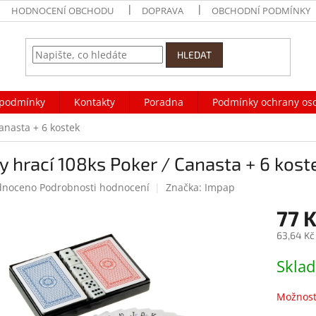
HODNOCENÍ OBCHODU
DOPRAVA
OBCHODNÍ PODMÍNKY
HLEDAT
podmínky
Kontakty
Poradna
Podmínky ochrany os
anasta + 6 kostek
y hrací 108ks Poker / Canasta + 6 kost
né
dnoceno
Podrobnosti hodnocení
Značka:
Impap
ení
77 
tu
63,64 Kč
Měrná
Skla
cena:
ek.
Možnost