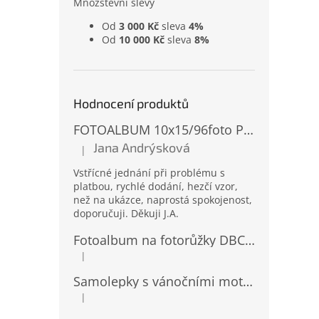
Množstevní slevy
Od
3 000 Kč
sleva
4%
Od
10 000 Kč
sleva
8%
Hodnocení produktů
FOTOALBUM 10x15/96foto PP-4696 MIX
Jana Andrýsková
|
Hodnocení produktu je 5 z 5 hvězdiček.
Vstřícné jednání při problému s
platbou, rychlé dodání, hezčí vzor,
než na ukázce, naprostá spokojenost,
doporučuji. Děkuji J.A.
Fotoalbum na fotorůžky DBCL-30 Homage 2
|
Hodnocení produktu je 5 z 5 hvězdiček.
Samolepky s vánočními motivy 8 x 14,5 cm 10724
|
Hodnocení produktu je 4 z 5 hvězdiček.