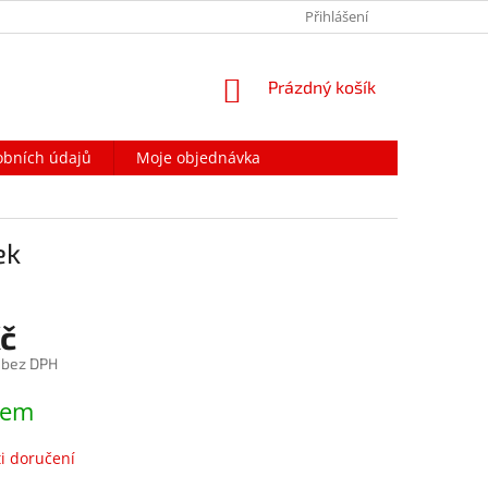
PODMÍNKY OCHRANY OSOBNÍCH ÚDAJŮ
Přihlášení
NAPIŠTE NÁM
NÁKUPNÍ
Prázdný košík
KOŠÍK
obních údajů
Moje objednávka
ek
Kč
 bez DPH
dem
i doručení