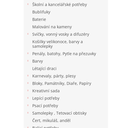
n
Školní a kancelářské potřeby
e
Bublifuky
l
Baterie
Malování na kameny
Svíčky, vonný vosky a difuzéry
Košilky velikonoce, barvy a
samolepky
Penály, batohy, Pytle na přezuvky
Barvy
Létající draci
Karnevaly, párty, plesy
Bloky, Památníky, Diaře, Papíry
Kreativní sada
Lepící potřeby
Psací potřeby
Samolepky , Tetovací obtisky
Čert, mikuláš, anděl
Balící potřeby