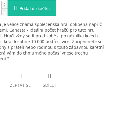
Přidat do košíku
 je velice známá společenská hra, oblíbená napříč
mi. Canasta - Ideální počet hráčů pro tuto hru
ři. Hráči vždy sedí proti sobě a po několika kolech
en, kdo dosáhne 10 000 bodů či více. Zpříjemněte si
dny s přáteli nebo rodinou s touto zábavnou karetní
terá Vám do chmurného počasí vnese trochu
ení."
ZEPTAT SE
SDÍLET