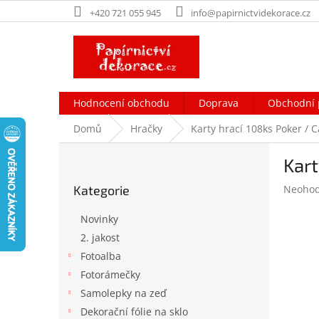
Přejít
+420 721 055 945
info@papirnictvidekorace.cz
na
obsah
Hodnocení obchodu
Doprava
Obchodní 
Domů
Hračky
Karty hrací 108ks Poker / C
P
Kart
o
Přeskočit
s
Průměr
Kategorie
Neoho
kategorie
t
hodnoc
r
produk
Novinky
a
je
2. jakost
n
0,0
Fotoalba
z
n
5
í
Fotorámečky
hvězdič
p
Samolepky na zeď
a
Dekorační fólie na sklo