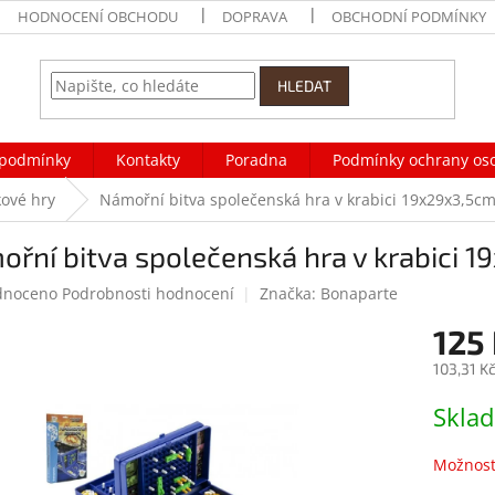
HODNOCENÍ OBCHODU
DOPRAVA
OBCHODNÍ PODMÍNKY
HLEDAT
podmínky
Kontakty
Poradna
Podmínky ochrany os
ové hry
Námořní bitva společenská hra v krabici 19x29x3,5c
řní bitva společenská hra v krabici 
né
dnoceno
Podrobnosti hodnocení
Značka:
Bonaparte
ení
125
tu
103,31 K
Měrná
Skla
cena:
ek.
Možnost