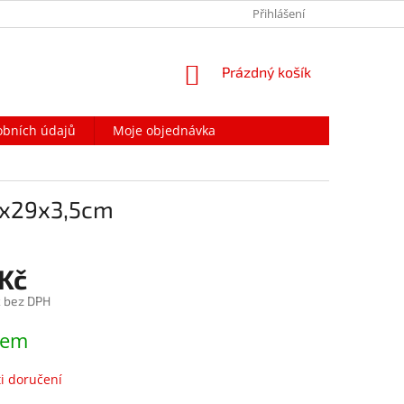
PODMÍNKY OCHRANY OSOBNÍCH ÚDAJŮ
Přihlášení
NAPIŠTE NÁM
NÁKUPNÍ
Prázdný košík
KOŠÍK
obních údajů
Moje objednávka
m
19x29x3,5cm
 Kč
č bez DPH
dem
i doručení