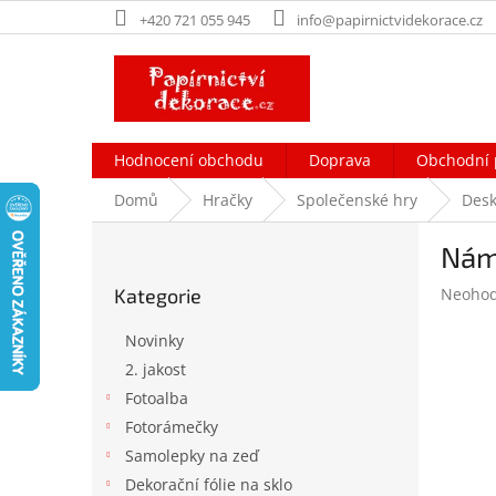
Přejít
+420 721 055 945
info@papirnictvidekorace.cz
na
obsah
Hodnocení obchodu
Doprava
Obchodní 
Domů
Hračky
Společenské hry
Desk
P
Námo
o
Přeskočit
s
Průměr
Kategorie
Neoho
kategorie
t
hodnoc
r
produk
Novinky
a
je
2. jakost
n
0,0
Fotoalba
z
n
5
í
Fotorámečky
hvězdič
p
Samolepky na zeď
a
Dekorační fólie na sklo