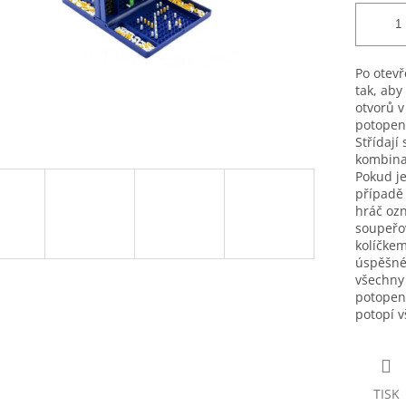
Po otevř
tak, aby
otvorů v
potopení
Střídají
kombinac
Pokud je
případě 
hráč oz
soupeřov
kolíčkem
úspěšné 
všechny 
potopena
potopí v
TISK