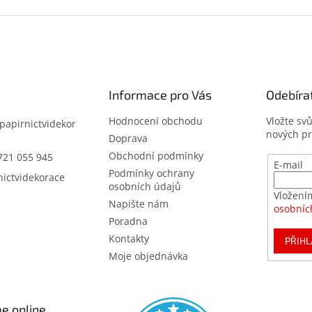
Informace pro Vás
Odebíra
Hodnocení obchodu
Vložte sv
papirnictvidekor
nových p
z
Doprava
Obchodní podmínky
721 055 945
E-mail
Podmínky ochrany
nictvidekorace
osobních údajů
Vložení
Napište nám
osobníc
Poradna
Kontakty
PŘIHL
Moje objednávka
e online