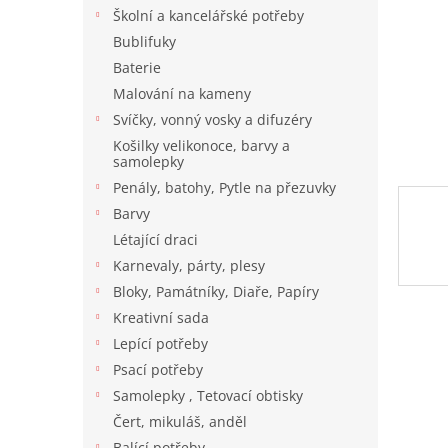
n
Školní a kancelářské potřeby
e
Bublifuky
l
Baterie
Malování na kameny
Svíčky, vonný vosky a difuzéry
Košilky velikonoce, barvy a
samolepky
Penály, batohy, Pytle na přezuvky
Barvy
Létající draci
Karnevaly, párty, plesy
Bloky, Památníky, Diaře, Papíry
Kreativní sada
Lepící potřeby
Psací potřeby
Samolepky , Tetovací obtisky
Čert, mikuláš, anděl
Balící potřeby