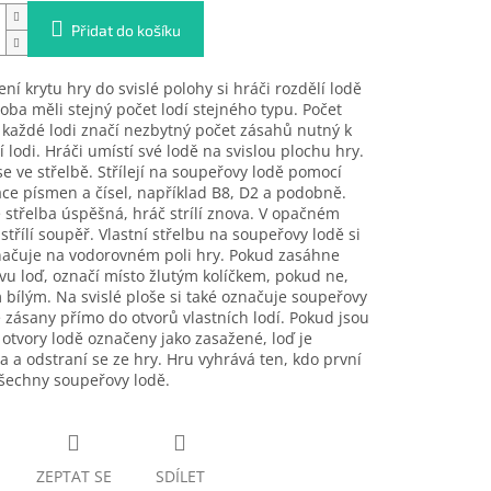
Přidat do košíku
ení krytu hry do svislé polohy si hráči rozdělí lodě
 oba měli stejný počet lodí stejného typu. Počet
 každé lodi značí nezbytný počet zásahů nutný k
 lodi. Hráči umístí své lodě na svislou plochu hry.
 se ve střelbě. Střílejí na soupeřovy lodě pomocí
e písmen a čísel, například B8, D2 a podobně.
 střelba úspěšná, hráč strílí znova. V opačném
střílí soupěř. Vlastní střelbu na soupeřovy lodě si
načuje na vodorovném poli hry. Pokud zasáhne
u loď, označí místo žlutým kolíčkem, pokud ne,
 bílým. Na svislé ploše si také označuje soupeřovy
zásany přímo do otvorů vlastních lodí. Pokud jsou
otvory lodě označeny jako zasažené, loď je
 a odstraní se ze hry. Hru vyhrává ten, kdo první
šechny soupeřovy lodě.
ZEPTAT SE
SDÍLET