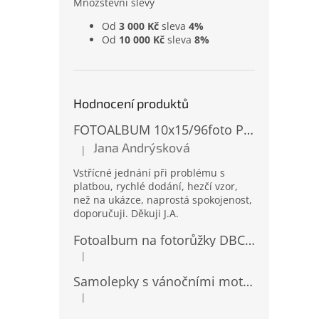
Množstevní slevy
Od
3 000 Kč
sleva
4%
Od
10 000 Kč
sleva
8%
Hodnocení produktů
FOTOALBUM 10x15/96foto PP-4696 MIX
Jana Andrýsková
|
Hodnocení produktu je 5 z 5 hvězdiček.
Vstřícné jednání při problému s
platbou, rychlé dodání, hezčí vzor,
než na ukázce, naprostá spokojenost,
doporučuji. Děkuji J.A.
Fotoalbum na fotorůžky DBCL-30 Homage 2
|
Hodnocení produktu je 5 z 5 hvězdiček.
Samolepky s vánočními motivy 8 x 14,5 cm 10724
|
Hodnocení produktu je 4 z 5 hvězdiček.