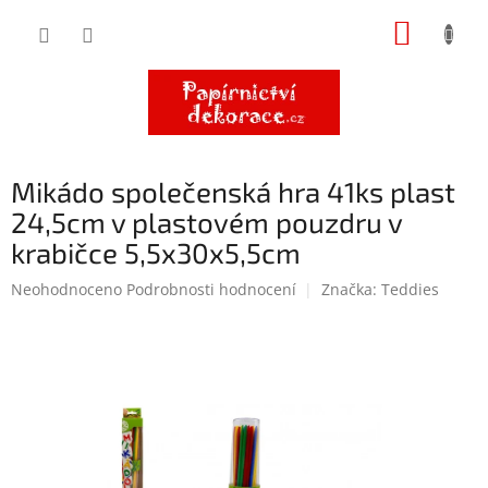
Přejít
NÁKUP
na
obsah
KOŠÍK
Mikádo společenská hra 41ks plast
24,5cm v plastovém pouzdru v
krabičce 5,5x30x5,5cm
Průměrné
Neohodnoceno
Podrobnosti hodnocení
Značka:
Teddies
hodnocení
produktu
je
0,0
z
5
hvězdiček.