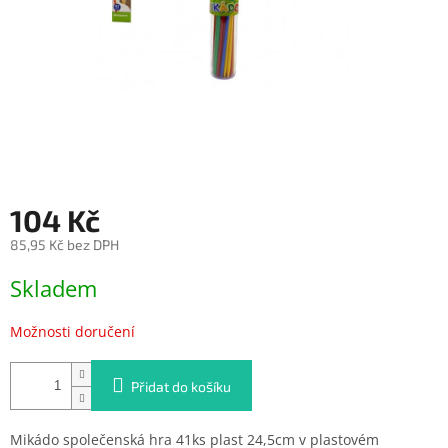
104 Kč
85,95 Kč bez DPH
Měrná
Skladem
cena:
Možnosti doručení
Přidat do košíku
Mikádo společenská hra 41ks plast 24,5cm v plastovém