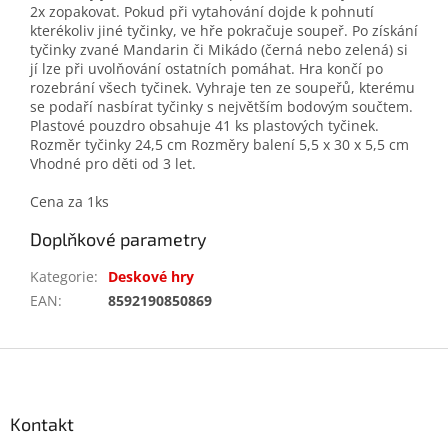
2x zopakovat. Pokud při vytahování dojde k pohnutí
kterékoliv jiné tyčinky, ve hře pokračuje soupeř. Po získání
tyčinky zvané Mandarin či Mikádo (černá nebo zelená) si
jí lze při uvolňování ostatních pomáhat. Hra končí po
rozebrání všech tyčinek. Vyhraje ten ze soupeřů, kterému
se podaří nasbírat tyčinky s největším bodovým součtem.
Plastové pouzdro obsahuje 41 ks plastových tyčinek.
Rozměr tyčinky 24,5 cm Rozměry balení 5,5 x 30 x 5,5 cm
Vhodné pro děti od 3 let.
Cena za 1ks
Doplňkové parametry
Kategorie
:
Deskové hry
EAN
:
8592190850869
Z
á
p
a
Kontakt
t